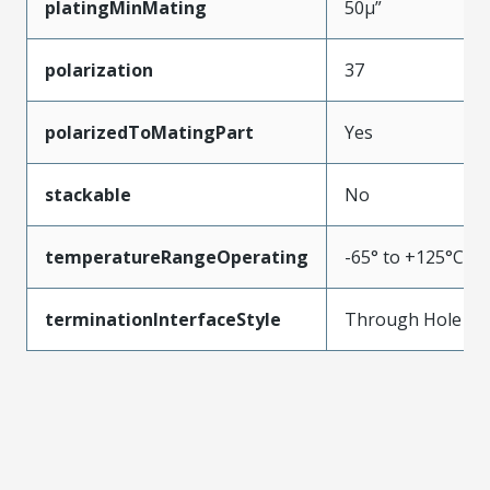
platingMinMating
50µ”
polarization
37
polarizedToMatingPart
Yes
stackable
No
temperatureRangeOperating
-65° to +125°C
terminationInterfaceStyle
Through Hole