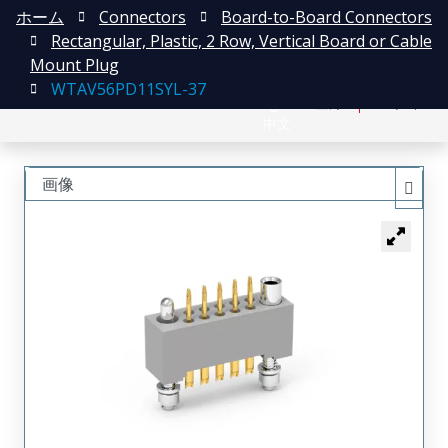
ホーム
Connectors
Board-to-Board Connectors
Rectangular, Plastic, 2 Row, Vertical Board or Cable
Mount Plug
WTAV56PD11SYL-37
English
登録
ログイン
中文
画像