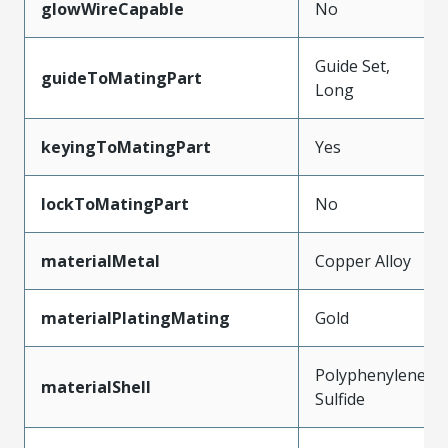
glowWireCapable
No
Guide Set,
guideToMatingPart
Long
keyingToMatingPart
Yes
lockToMatingPart
No
materialMetal
Copper Alloy
materialPlatingMating
Gold
Polyphenylene
materialShell
Sulfide