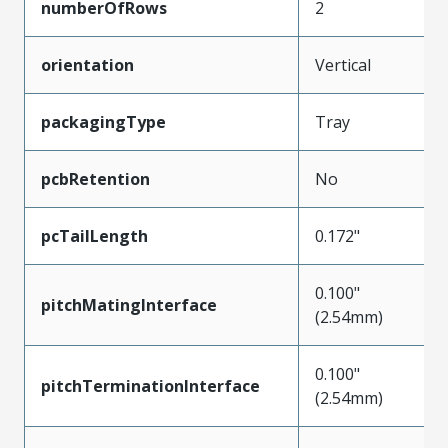
numberOfRows
2
orientation
Vertical
packagingType
Tray
pcbRetention
No
pcTailLength
0.172"
0.100"
pitchMatingInterface
(2.54mm)
0.100"
pitchTerminationInterface
(2.54mm)