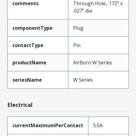
comments
Through Hole, .172" x
.027" dia
componentType
Plug
contactType
Pin
productName
AirBorn W Series
seriesName
W Series
Electrical
currentMaximumPerContact
5.0A