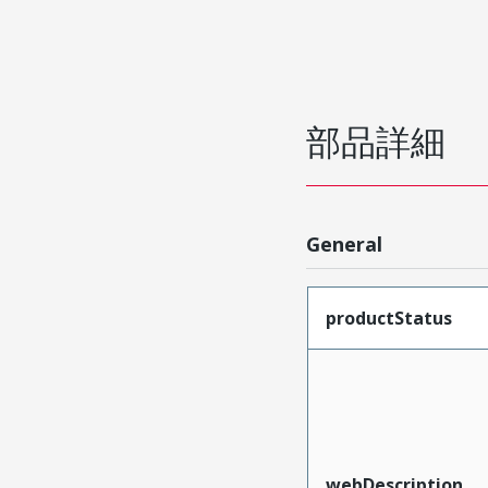
部品詳細
General
productStatus
webDescription