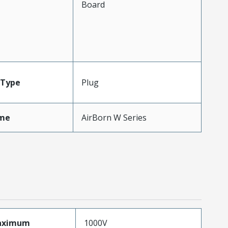
Board
Type
Plug
me
AirBorn W Series
aximum
1000V