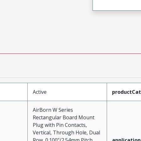
Active
productCa
AirBorn W Series
Rectangular Board Mount
Plug with Pin Contacts,
Vertical, Through Hole, Dual
Row, 0.100"/2.54mm Pitch,
application