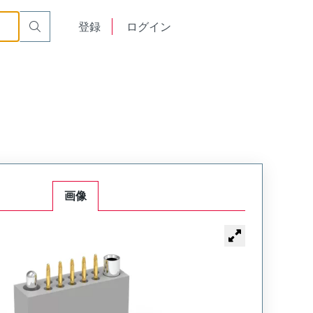
t Plug
WTAV54PD9SYL-8
English
登録
ログイン
中文
画像