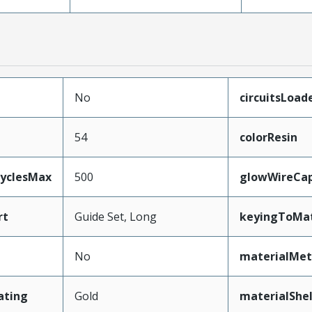
No
circuitsLoad
54
colorResin
CyclesMax
500
glowWireCa
rt
Guide Set, Long
keyingToMat
No
materialMet
ating
Gold
materialShel