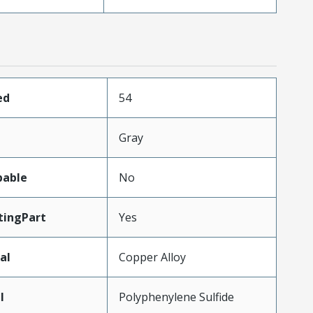
ed
54
Gray
pable
No
ingPart
Yes
al
Copper Alloy
l
Polyphenylene Sulfide