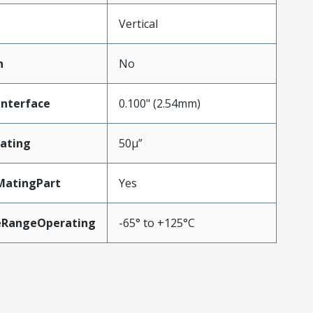
Vertical
n
No
Interface
0.100" (2.54mm)
ating
50µ”
MatingPart
Yes
eRangeOperating
-65° to +125°C