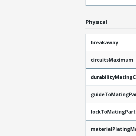
Physical
breakaway
circuitsMaximum
durabilityMating
guideToMatingPa
lockToMatingPart
materialPlatingM