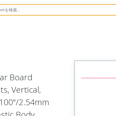
Rectangular, Plastic, 2 Row, Vertical Board or Cable Moun
lar Board
s, Vertical,
.100"/2.54mm
astic Body,