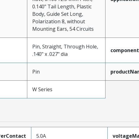
0.140" Tail Length, Plastic
Body, Guide Set Long,
Polarization 8, without
Mounting Ears, 54 Circuits
Pin, Straight, Through Hole,
component
.140" x .027" dia
Pin
productNa
W Series
erContact
5.0A
voltageM