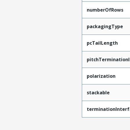
numberOfRows
packagingType
pcTailLength
pitchTerminationI
polarization
stackable
terminationInterf