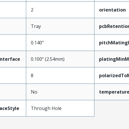
2
orientation
Tray
pcbRetentio
0.140"
pitchMating
nterface
0.100" (2.54mm)
platingMinM
8
polarizedTo
No
temperatur
aceStyle
Through Hole