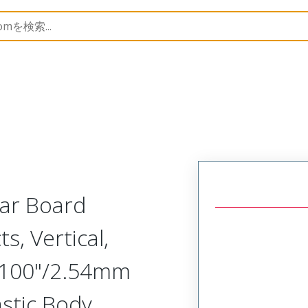
Rectangular, Plastic, 2 Row, Vertical Board or Cable Moun
lar Board
s, Vertical,
.100"/2.54mm
astic Body,