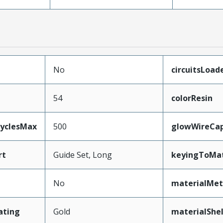
No
circuitsLoad
54
colorResin
CyclesMax
500
glowWireCa
rt
Guide Set, Long
keyingToMat
No
materialMet
ating
Gold
materialShel