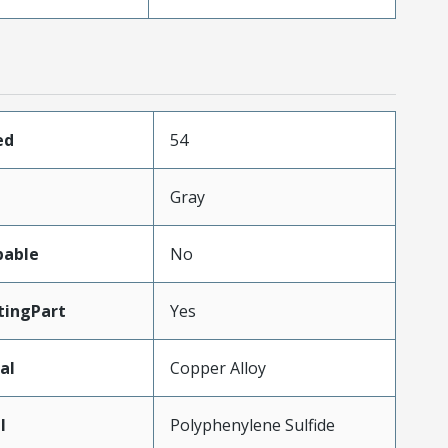
ed
54
Gray
pable
No
ingPart
Yes
al
Copper Alloy
l
Polyphenylene Sulfide