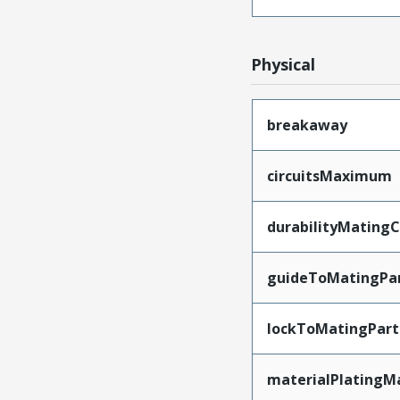
Physical
breakaway
circuitsMaximum
durabilityMating
guideToMatingPa
lockToMatingPart
materialPlatingM