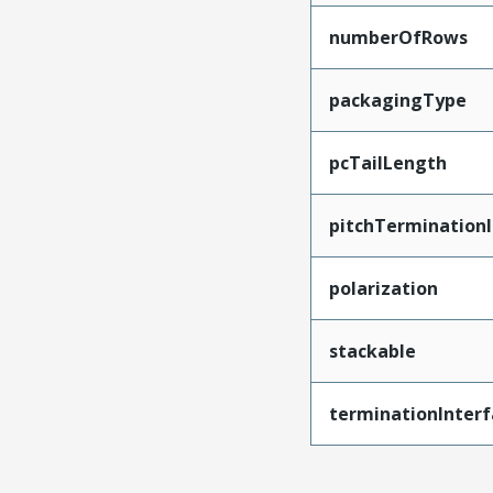
numberOfRows
packagingType
pcTailLength
pitchTerminationI
polarization
stackable
terminationInterf