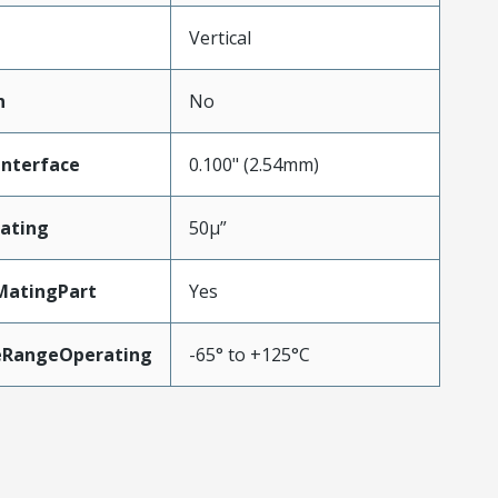
Vertical
n
No
Interface
0.100" (2.54mm)
ating
50µ”
MatingPart
Yes
eRangeOperating
-65° to +125°C