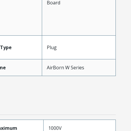
Board
Type
Plug
me
AirBorn W Series
aximum
1000V