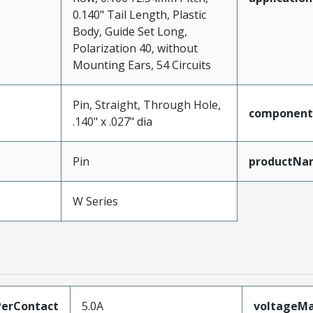
0.140" Tail Length, Plastic
Body, Guide Set Long,
Polarization 40, without
Mounting Ears, 54 Circuits
Pin, Straight, Through Hole,
component
.140" x .027" dia
Pin
productNa
W Series
erContact
5.0A
voltageM