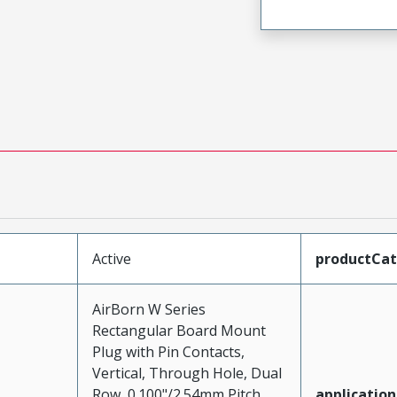
Active
productCa
AirBorn W Series
Rectangular Board Mount
Plug with Pin Contacts,
Vertical, Through Hole, Dual
Row, 0.100"/2.54mm Pitch,
application