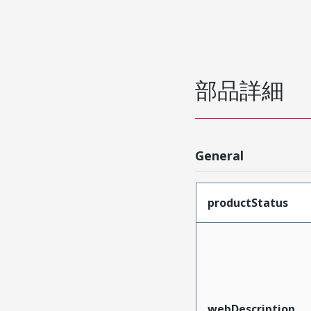
部品詳細
General
productStatus
webDescription