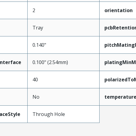
2
orientation
Tray
pcbRetentio
0.140"
pitchMating
nterface
0.100" (2.54mm)
platingMinM
40
polarizedTo
No
temperatur
aceStyle
Through Hole