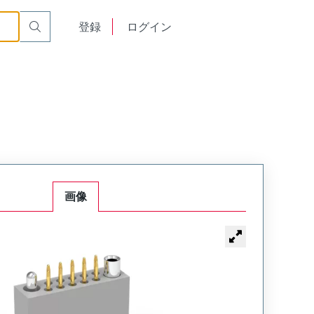
t Plug
WTAV54PD9SYL-40
English
登録
ログイン
中文
画像