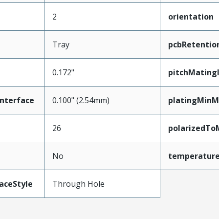
2
orientation
Tray
pcbRetentio
0.172"
pitchMating
nterface
0.100" (2.54mm)
platingMinM
26
polarizedTo
No
temperatur
aceStyle
Through Hole