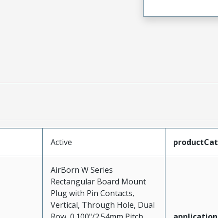
Active
productCa
AirBorn W Series
Rectangular Board Mount
Plug with Pin Contacts,
Vertical, Through Hole, Dual
Row, 0.100"/2.54mm Pitch,
application