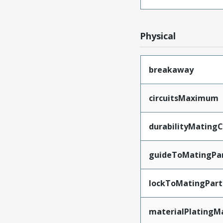
Physical
breakaway
circuitsMaximum
durabilityMating
guideToMatingPa
lockToMatingPart
materialPlatingM