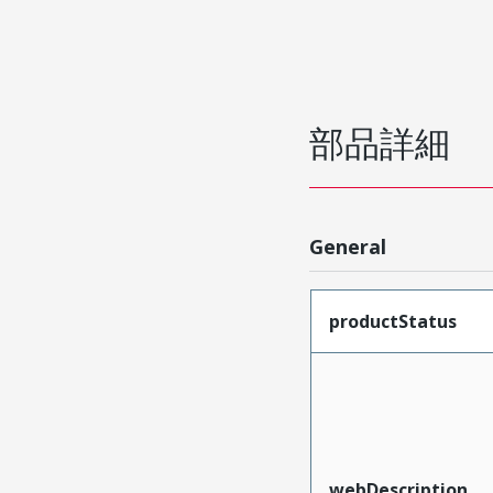
部品詳細
General
productStatus
webDescription