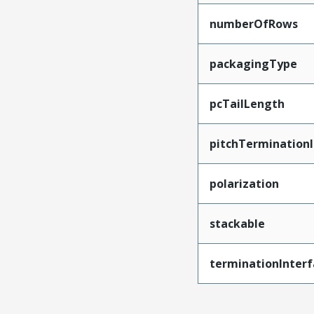
numberOfRows
packagingType
pcTailLength
pitchTerminationI
polarization
stackable
terminationInterf