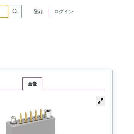
t Plug
WTAV54PD11SYL-26
English
登録
ログイン
中文
画像