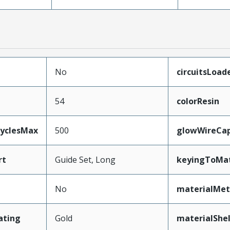
No
circuitsLoad
54
colorResin
CyclesMax
500
glowWireCa
rt
Guide Set, Long
keyingToMat
No
materialMet
ating
Gold
materialShel