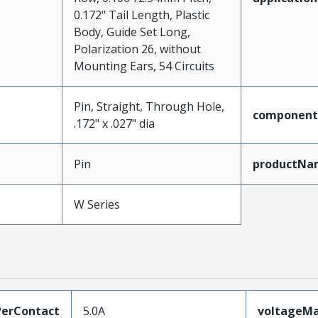
0.172" Tail Length, Plastic
Body, Guide Set Long,
Polarization 26, without
Mounting Ears, 54 Circuits
Pin, Straight, Through Hole,
component
.172" x .027" dia
Pin
productNa
W Series
erContact
5.0A
voltageM