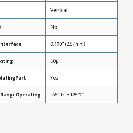
Vertical
n
No
Interface
0.100" (2.54mm)
ating
50µ”
MatingPart
Yes
eRangeOperating
-65° to +125°C