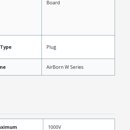
Board
Type
Plug
me
AirBorn W Series
aximum
1000V