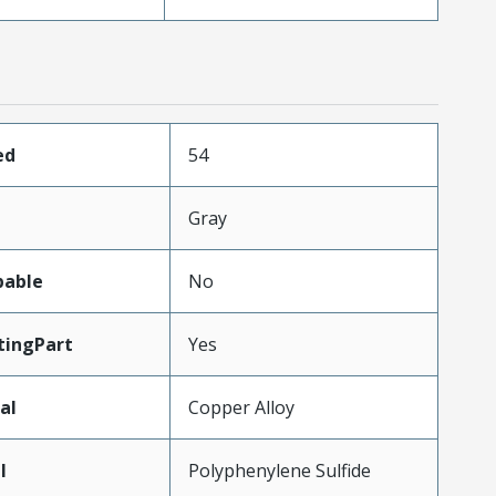
ed
54
Gray
pable
No
ingPart
Yes
al
Copper Alloy
l
Polyphenylene Sulfide