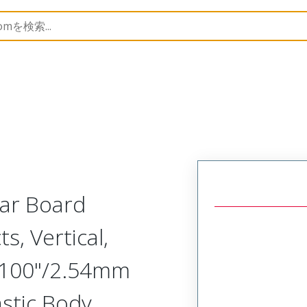
Rectangular, Plastic, 2 Row, Vertical Board or Cable Moun
lar Board
s, Vertical,
.100"/2.54mm
astic Body,