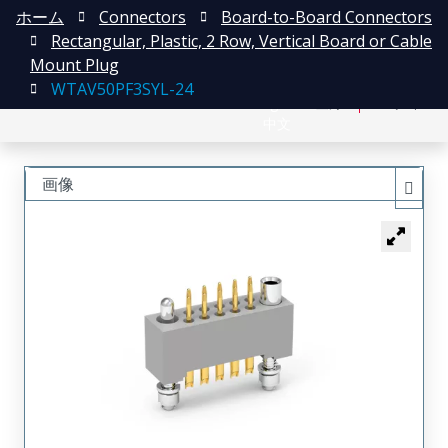
ホーム
Connectors
Board-to-Board Connectors
Rectangular, Plastic, 2 Row, Vertical Board or Cable
Mount Plug
WTAV50PF3SYL-24
English
登録
ログイン
中文
画像