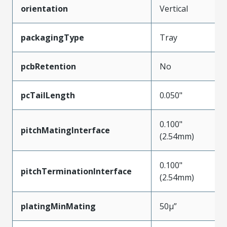
orientation
Vertical
packagingType
Tray
pcbRetention
No
pcTailLength
0.050"
0.100"
pitchMatingInterface
(2.54mm)
0.100"
pitchTerminationInterface
(2.54mm)
platingMinMating
50µ”