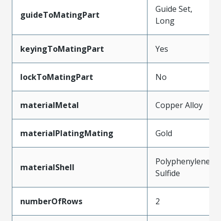
Guide Set,
guideToMatingPart
Long
keyingToMatingPart
Yes
lockToMatingPart
No
materialMetal
Copper Alloy
materialPlatingMating
Gold
Polyphenylene
materialShell
Sulfide
numberOfRows
2