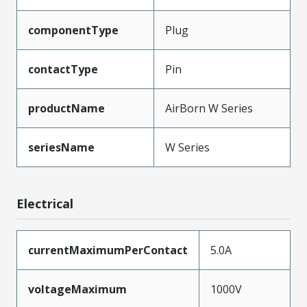
componentType
Plug
contactType
Pin
productName
AirBorn W Series
seriesName
W Series
Electrical
currentMaximumPerContact
5.0A
voltageMaximum
1000V