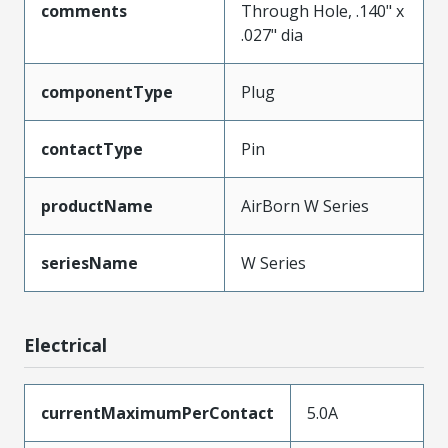
comments
Through Hole, .140" x
.027" dia
componentType
Plug
contactType
Pin
productName
AirBorn W Series
seriesName
W Series
Electrical
currentMaximumPerContact
5.0A