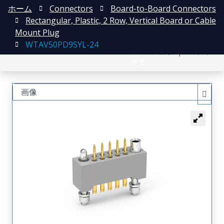
ホーム
Connectors
Board-to-Board Connectors
Rectangular, Plastic, 2 Row, Vertical Board or Cable
Mount Plug
WTAV50PD9SYL-24
English
登録
ログイン
中文
画像