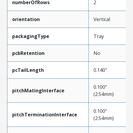
numberOfRows
2
orientation
Vertical
packagingType
Tray
pcbRetention
No
pcTailLength
0.140"
0.100"
pitchMatingInterface
(2.54mm)
0.100"
pitchTerminationInterface
(2.54mm)