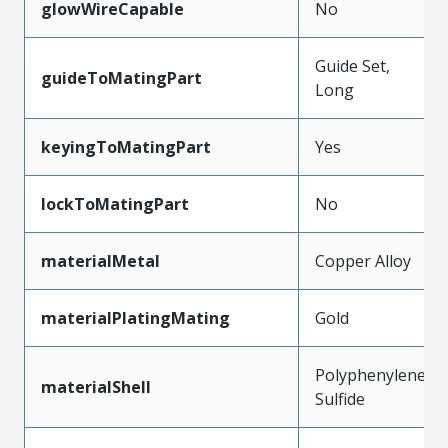
glowWireCapable
No
Guide Set,
guideToMatingPart
Long
keyingToMatingPart
Yes
lockToMatingPart
No
materialMetal
Copper Alloy
materialPlatingMating
Gold
Polyphenylene
materialShell
Sulfide