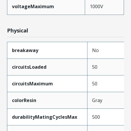
voltageMaximum
1000V
Physical
breakaway
No
circuitsLoaded
50
circuitsMaximum
50
colorResin
Gray
durabilityMatingCyclesMax
500