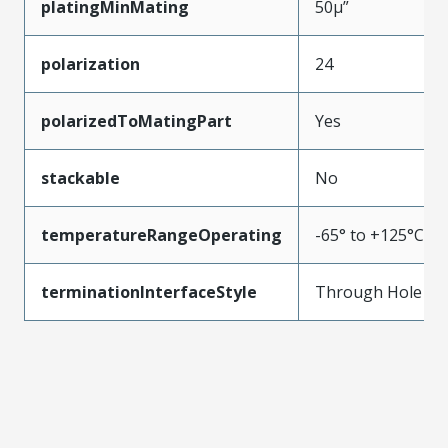
platingMinMating
50µ”
polarization
24
polarizedToMatingPart
Yes
stackable
No
temperatureRangeOperating
-65° to +125°C
terminationInterfaceStyle
Through Hole