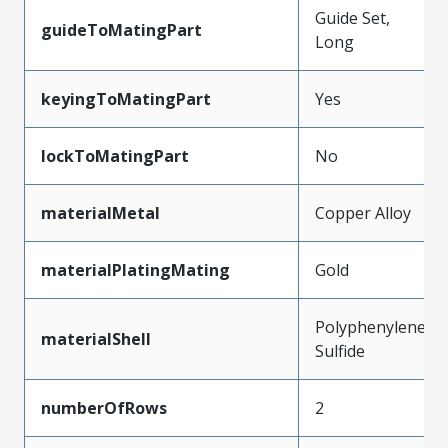
Guide Set,
guideToMatingPart
Long
keyingToMatingPart
Yes
lockToMatingPart
No
materialMetal
Copper Alloy
materialPlatingMating
Gold
Polyphenylene
materialShell
Sulfide
numberOfRows
2