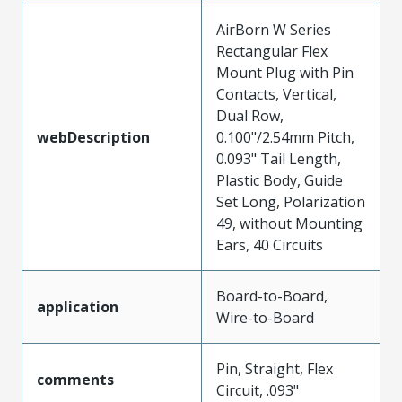
AirBorn W Series
Rectangular Flex
Mount Plug with Pin
Contacts, Vertical,
Dual Row,
webDescription
0.100"/2.54mm Pitch,
0.093" Tail Length,
Plastic Body, Guide
Set Long, Polarization
49, without Mounting
Ears, 40 Circuits
Board-to-Board,
application
Wire-to-Board
Pin, Straight, Flex
comments
Circuit, .093"