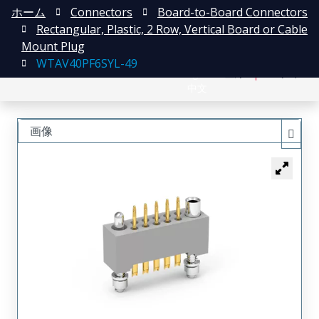
ホーム
Connectors
Board-to-Board Connectors
Rectangular, Plastic, 2 Row, Vertical Board or Cable
Mount Plug
WTAV40PF6SYL-49
English
登録
ログイン
中文
画像