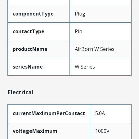
componentType
Plug
contactType
Pin
productName
AirBorn W Series
seriesName
W Series
Electrical
currentMaximumPerContact
5.0A
voltageMaximum
1000V