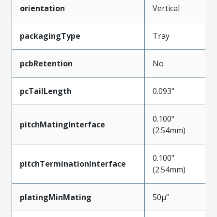
orientation
Vertical
packagingType
Tray
pcbRetention
No
pcTailLength
0.093"
0.100"
pitchMatingInterface
(2.54mm)
0.100"
pitchTerminationInterface
(2.54mm)
platingMinMating
50µ”