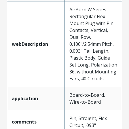
AirBorn W Series
Rectangular Flex
Mount Plug with Pin
Contacts, Vertical,
Dual Row,
webDescription
0.100"/2.54mm Pitch,
0.093" Tail Length,
Plastic Body, Guide
Set Long, Polarization
36, without Mounting
Ears, 40 Circuits
Board-to-Board,
application
Wire-to-Board
Pin, Straight, Flex
comments
Circuit, .093"