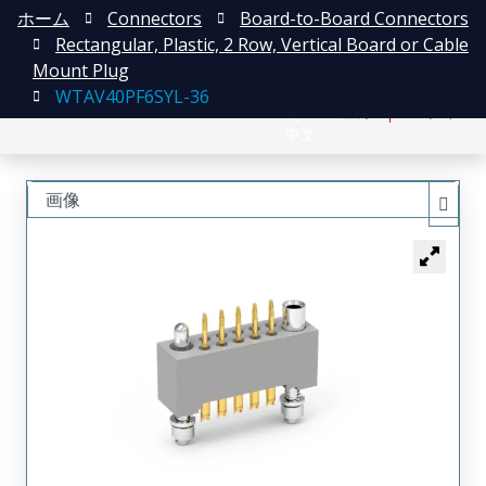
ホーム
Connectors
Board-to-Board Connectors
Rectangular, Plastic, 2 Row, Vertical Board or Cable
Mount Plug
WTAV40PF6SYL-36
English
登録
ログイン
中文
画像