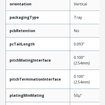
orientation
Vertical
packagingType
Tray
pcbRetention
No
pcTailLength
0.093"
0.100"
pitchMatingInterface
(2.54mm)
0.100"
pitchTerminationInterface
(2.54mm)
platingMinMating
50µ”