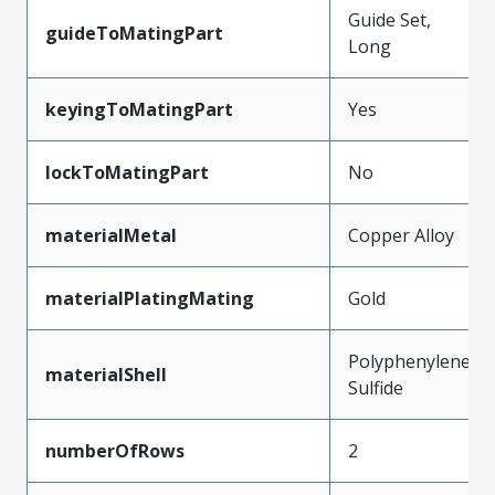
Guide Set,
guideToMatingPart
Long
keyingToMatingPart
Yes
lockToMatingPart
No
materialMetal
Copper Alloy
materialPlatingMating
Gold
Polyphenylene
materialShell
Sulfide
numberOfRows
2