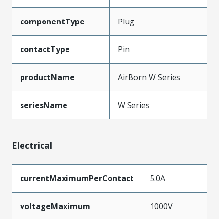
componentType
Plug
contactType
Pin
productName
AirBorn W Series
seriesName
W Series
Electrical
currentMaximumPerContact
5.0A
voltageMaximum
1000V