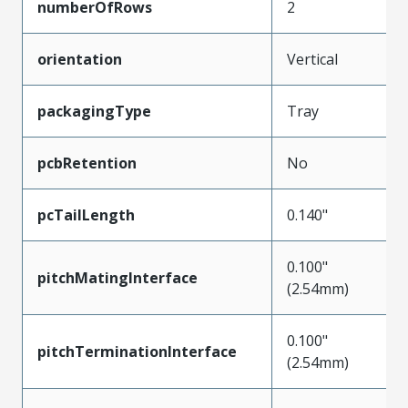
numberOfRows
2
orientation
Vertical
packagingType
Tray
pcbRetention
No
pcTailLength
0.140"
0.100"
pitchMatingInterface
(2.54mm)
0.100"
pitchTerminationInterface
(2.54mm)