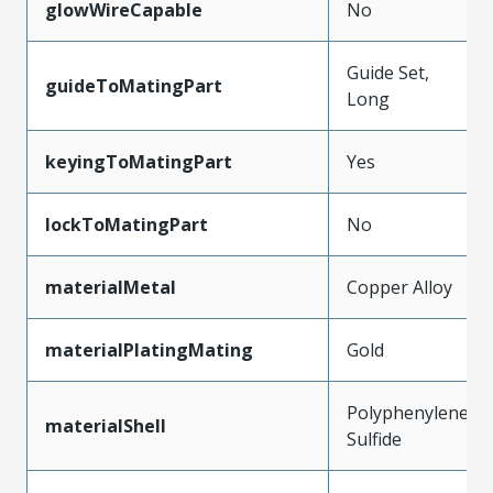
glowWireCapable
No
Guide Set,
guideToMatingPart
Long
keyingToMatingPart
Yes
lockToMatingPart
No
materialMetal
Copper Alloy
materialPlatingMating
Gold
Polyphenylene
materialShell
Sulfide