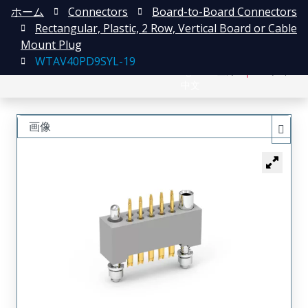
ホーム
Connectors
Board-to-Board Connectors
Rectangular, Plastic, 2 Row, Vertical Board or Cable
Mount Plug
WTAV40PD9SYL-19
English
登録
ログイン
中文
画像