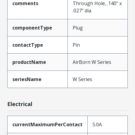
comments
Through Hole, .140" x
.027" dia
componentType
Plug
contactType
Pin
productName
AirBorn W Series
seriesName
W Series
Electrical
currentMaximumPerContact
5.0A