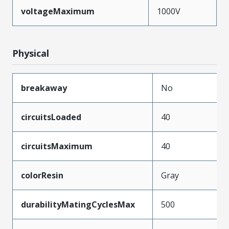
voltageMaximum
1000V
Physical
breakaway
No
circuitsLoaded
40
circuitsMaximum
40
colorResin
Gray
durabilityMatingCyclesMax
500