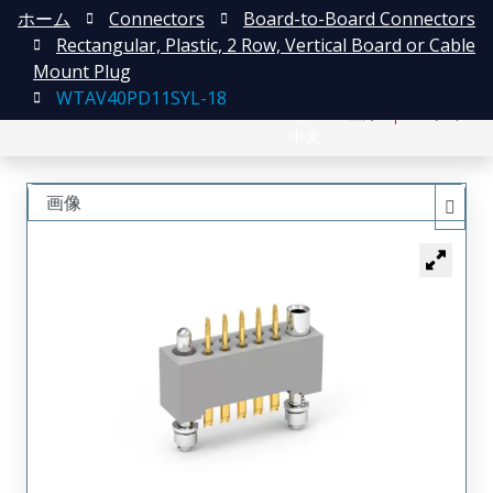
ホーム
Connectors
Board-to-Board Connectors
Rectangular, Plastic, 2 Row, Vertical Board or Cable
Mount Plug
WTAV40PD11SYL-18
English
登録
ログイン
中文
画像