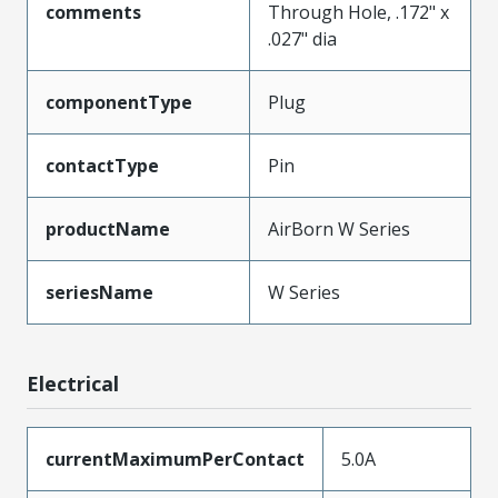
comments
Through Hole, .172" x
.027" dia
componentType
Plug
contactType
Pin
productName
AirBorn W Series
seriesName
W Series
Electrical
currentMaximumPerContact
5.0A