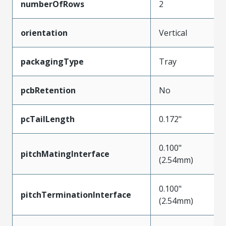
numberOfRows
2
orientation
Vertical
packagingType
Tray
pcbRetention
No
pcTailLength
0.172"
0.100"
pitchMatingInterface
(2.54mm)
0.100"
pitchTerminationInterface
(2.54mm)