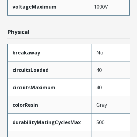
voltageMaximum
1000V
Physical
breakaway
No
circuitsLoaded
40
circuitsMaximum
40
colorResin
Gray
durabilityMatingCyclesMax
500