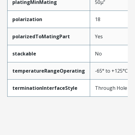
platingMinMating
50µ”
polarization
18
polarizedToMatingPart
Yes
stackable
No
temperatureRangeOperating
-65° to +125°C
terminationInterfaceStyle
Through Hole