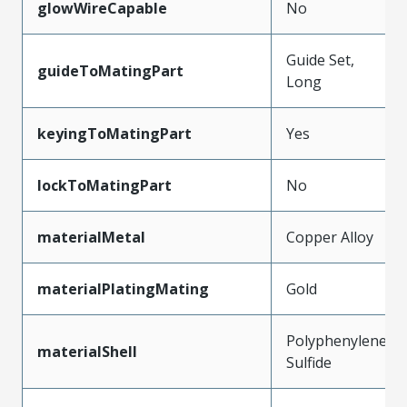
glowWireCapable
No
Guide Set,
guideToMatingPart
Long
keyingToMatingPart
Yes
lockToMatingPart
No
materialMetal
Copper Alloy
materialPlatingMating
Gold
Polyphenylene
materialShell
Sulfide