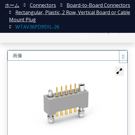
ホーム
Connectors
Board-to-Board Connectors
Rectangular, Plastic, 2 Row, Vertical Board or Cable
Mount Plug
WTAV36PD9SYL-26
English
登録
ログイン
中文
画像