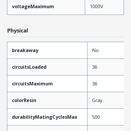
voltageMaximum
1000V
Physical
breakaway
No
circuitsLoaded
36
circuitsMaximum
36
colorResin
Gray
durabilityMatingCyclesMax
500