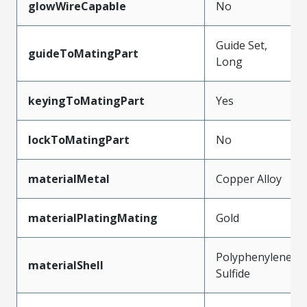
glowWireCapable
No
Guide Set,
guideToMatingPart
Long
keyingToMatingPart
Yes
lockToMatingPart
No
materialMetal
Copper Alloy
materialPlatingMating
Gold
Polyphenylene
materialShell
Sulfide