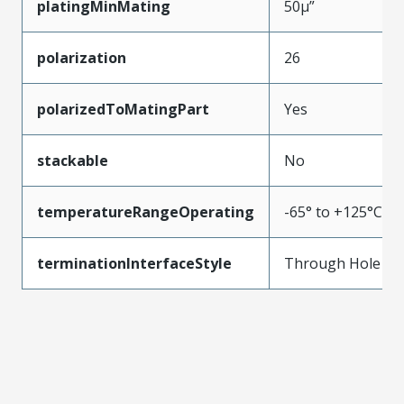
platingMinMating
50µ”
polarization
26
polarizedToMatingPart
Yes
stackable
No
temperatureRangeOperating
-65° to +125°C
terminationInterfaceStyle
Through Hole