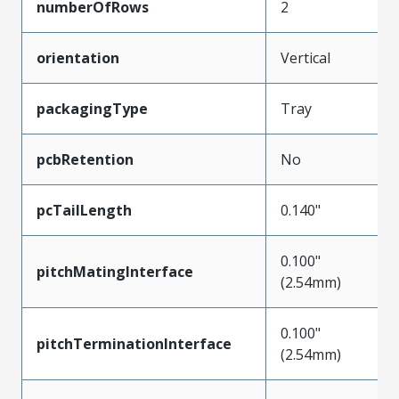
numberOfRows
2
orientation
Vertical
packagingType
Tray
pcbRetention
No
pcTailLength
0.140"
0.100"
pitchMatingInterface
(2.54mm)
0.100"
pitchTerminationInterface
(2.54mm)