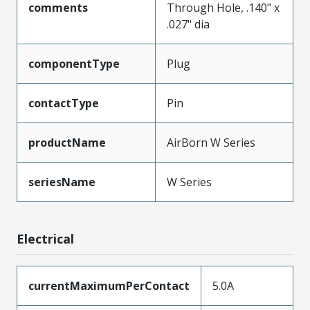
comments
Through Hole, .140" x
.027" dia
componentType
Plug
contactType
Pin
productName
AirBorn W Series
seriesName
W Series
Electrical
currentMaximumPerContact
5.0A