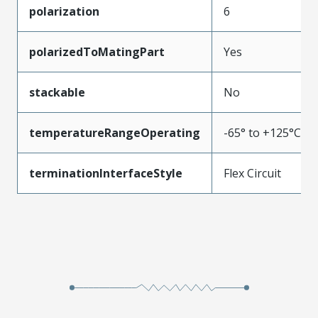
polarization
6
polarizedToMatingPart
Yes
stackable
No
temperatureRangeOperating
-65° to +125°C
terminationInterfaceStyle
Flex Circuit