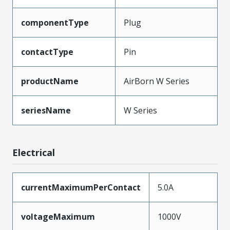
componentType
Plug
contactType
Pin
productName
AirBorn W Series
seriesName
W Series
Electrical
currentMaximumPerContact
5.0A
voltageMaximum
1000V