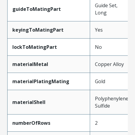
Guide Set,
guideToMatingPart
Long
keyingToMatingPart
Yes
lockToMatingPart
No
materialMetal
Copper Alloy
materialPlatingMating
Gold
Polyphenylene
materialShell
Sulfide
numberOfRows
2