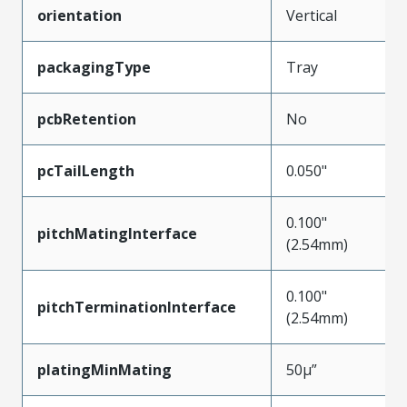
orientation
Vertical
packagingType
Tray
pcbRetention
No
pcTailLength
0.050"
0.100"
pitchMatingInterface
(2.54mm)
0.100"
pitchTerminationInterface
(2.54mm)
platingMinMating
50µ”