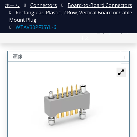
ホーム
Connectors
Board-to-Board Connectors
Rectangular, Plastic, 2 Row, Vertical Board or Cable
Mount Plug
WTAV30PF3SYL-6
English
登録
ログイン
中文
画像