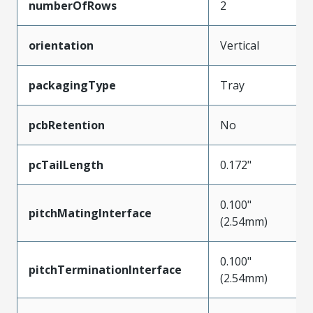
numberOfRows
2
orientation
Vertical
packagingType
Tray
pcbRetention
No
pcTailLength
0.172"
0.100"
pitchMatingInterface
(2.54mm)
0.100"
pitchTerminationInterface
(2.54mm)