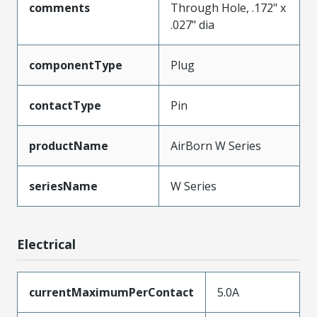
comments
Through Hole, .172" x
.027" dia
componentType
Plug
contactType
Pin
productName
AirBorn W Series
seriesName
W Series
Electrical
currentMaximumPerContact
5.0A