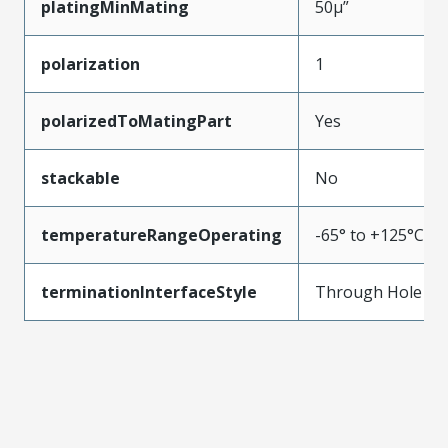
platingMinMating
50µ”
polarization
1
polarizedToMatingPart
Yes
stackable
No
temperatureRangeOperating
-65° to +125°C
terminationInterfaceStyle
Through Hole