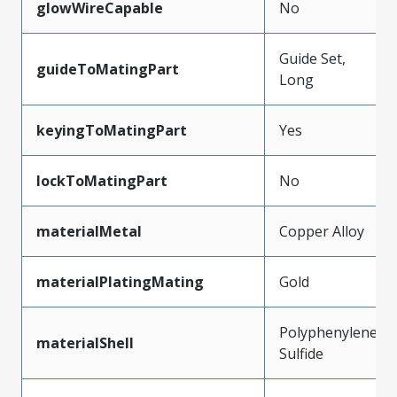
glowWireCapable
No
Guide Set,
guideToMatingPart
Long
keyingToMatingPart
Yes
lockToMatingPart
No
materialMetal
Copper Alloy
materialPlatingMating
Gold
Polyphenylene
materialShell
Sulfide