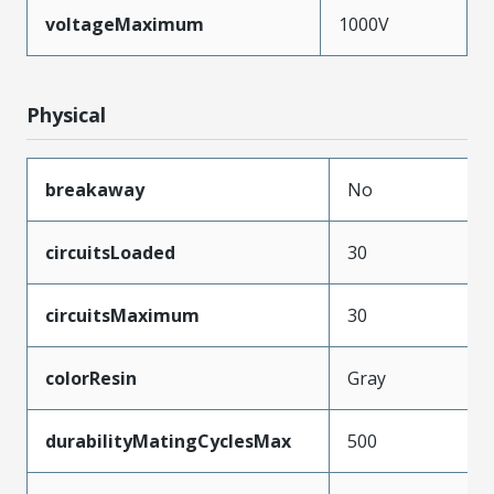
voltageMaximum
1000V
Physical
breakaway
No
circuitsLoaded
30
circuitsMaximum
30
colorResin
Gray
durabilityMatingCyclesMax
500