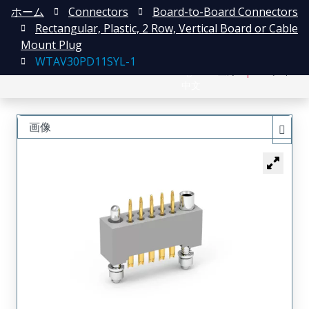
ホーム
Connectors
Board-to-Board Connectors
Rectangular, Plastic, 2 Row, Vertical Board or Cable
Mount Plug
WTAV30PD11SYL-1
English
登録
ログイン
中文
画像