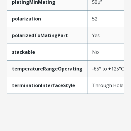
platingMinMating
50µ”
polarization
52
polarizedToMatingPart
Yes
stackable
No
temperatureRangeOperating
-65° to +125°C
terminationInterfaceStyle
Through Hole