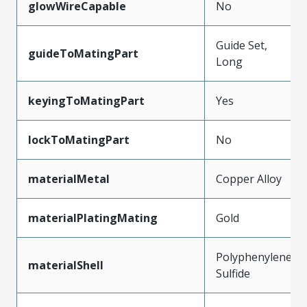
glowWireCapable
No
Guide Set,
guideToMatingPart
Long
keyingToMatingPart
Yes
lockToMatingPart
No
materialMetal
Copper Alloy
materialPlatingMating
Gold
Polyphenylene
materialShell
Sulfide