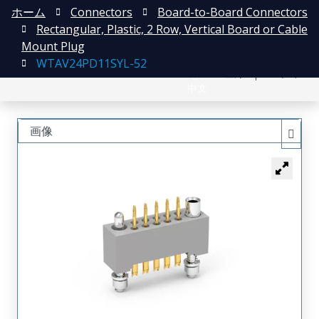
ホーム
Connectors
Board-to-Board Connectors
Rectangular, Plastic, 2 Row, Vertical Board or Cable
Mount Plug
WTAV24PD11SYL-52
English
登録
ログイン
中文
画像