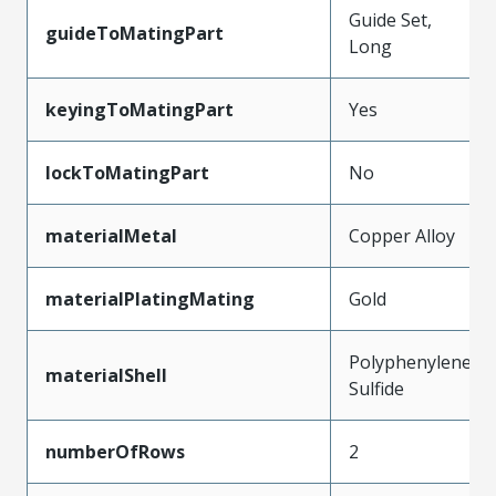
Guide Set,
guideToMatingPart
Long
keyingToMatingPart
Yes
lockToMatingPart
No
materialMetal
Copper Alloy
materialPlatingMating
Gold
Polyphenylene
materialShell
Sulfide
numberOfRows
2