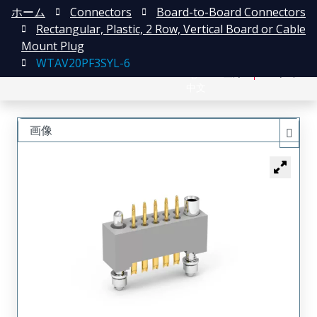
ホーム
Connectors
Board-to-Board Connectors
Rectangular, Plastic, 2 Row, Vertical Board or Cable
Mount Plug
WTAV20PF3SYL-6
English
登録
ログイン
中文
画像