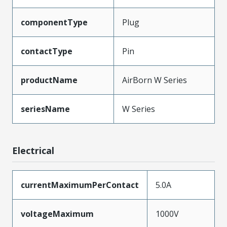
componentType
Plug
contactType
Pin
productName
AirBorn W Series
seriesName
W Series
Electrical
currentMaximumPerContact
5.0A
voltageMaximum
1000V