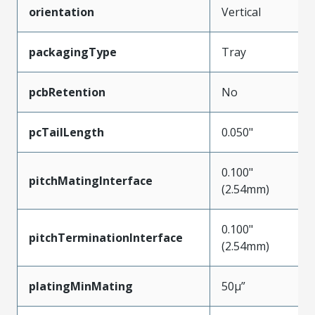
orientation
Vertical
packagingType
Tray
pcbRetention
No
pcTailLength
0.050"
0.100"
pitchMatingInterface
(2.54mm)
0.100"
pitchTerminationInterface
(2.54mm)
platingMinMating
50µ”