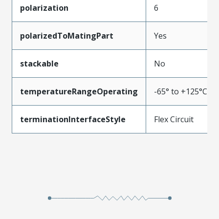
polarization
6
polarizedToMatingPart
Yes
stackable
No
temperatureRangeOperating
-65° to +125°C
terminationInterfaceStyle
Flex Circuit