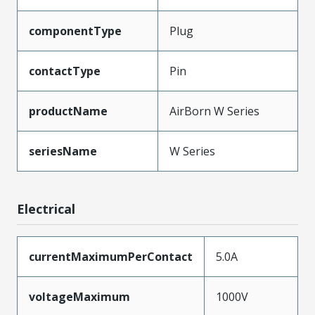
componentType
Plug
contactType
Pin
productName
AirBorn W Series
seriesName
W Series
Electrical
currentMaximumPerContact
5.0A
voltageMaximum
1000V