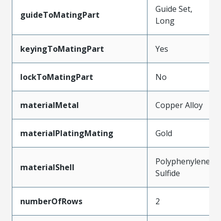
Guide Set,
guideToMatingPart
Long
keyingToMatingPart
Yes
lockToMatingPart
No
materialMetal
Copper Alloy
materialPlatingMating
Gold
Polyphenylene
materialShell
Sulfide
numberOfRows
2