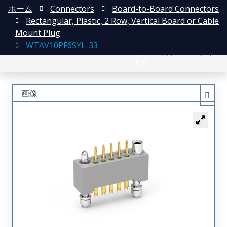
ホーム
Connectors
Board-to-Board Connectors
Rectangular, Plastic, 2 Row, Vertical Board or Cable
Mount Plug
WTAV10PF6SYL-33
English
登録
ログイン
中文
画像