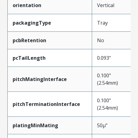
orientation
Vertical
packagingType
Tray
pcbRetention
No
pcTailLength
0.093"
0.100"
pitchMatingInterface
(2.54mm)
0.100"
pitchTerminationInterface
(2.54mm)
platingMinMating
50µ”