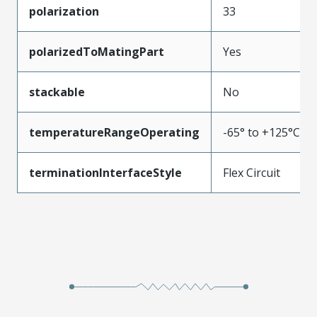
polarization
33
polarizedToMatingPart
Yes
stackable
No
temperatureRangeOperating
-65° to +125°C
terminationInterfaceStyle
Flex Circuit