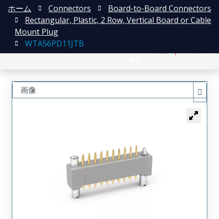
ホーム
Connectors
Board-to-Board Connectors
Rectangular, Plastic, 2 Row, Vertical Board or Cable
Mount Plug
WTA56PD11JTB
English
登録
ログイン
中文
画像