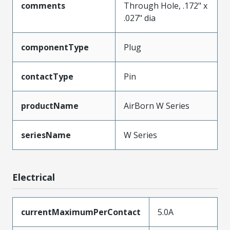
comments
Through Hole, .172" x
.027" dia
componentType
Plug
contactType
Pin
productName
AirBorn W Series
seriesName
W Series
Electrical
currentMaximumPerContact
5.0A