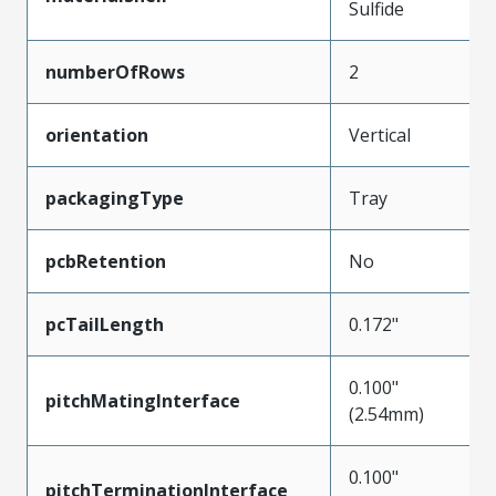
Sulfide
numberOfRows
2
orientation
Vertical
packagingType
Tray
pcbRetention
No
pcTailLength
0.172"
0.100"
pitchMatingInterface
(2.54mm)
0.100"
pitchTerminationInterface