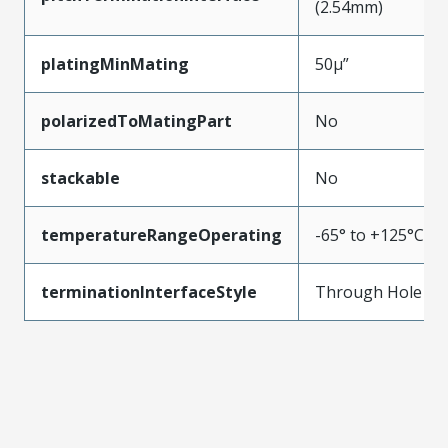
(2.54mm)
platingMinMating
50µ”
polarizedToMatingPart
No
stackable
No
temperatureRangeOperating
-65° to +125°C
terminationInterfaceStyle
Through Hole