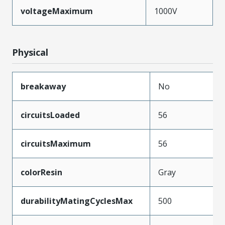
voltageMaximum
1000V
Physical
breakaway
No
circuitsLoaded
56
circuitsMaximum
56
colorResin
Gray
durabilityMatingCyclesMax
500