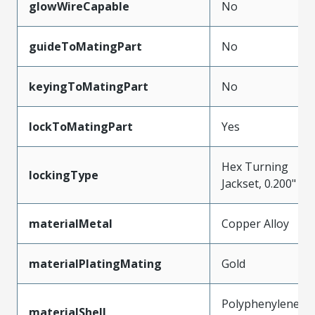
glowWireCapable
No
guideToMatingPart
No
keyingToMatingPart
No
lockToMatingPart
Yes
Hex Turning
lockingType
Jackset, 0.200"
materialMetal
Copper Alloy
materialPlatingMating
Gold
Polyphenylene
materialShell