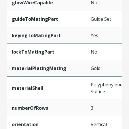
glowWireCapable
No
guideToMatingPart
Guide Set
keyingToMatingPart
Yes
lockToMatingPart
No
materialPlatingMating
Gold
Polyphenylene
materialShell
Sulfide
numberOfRows
3
orientation
Vertical