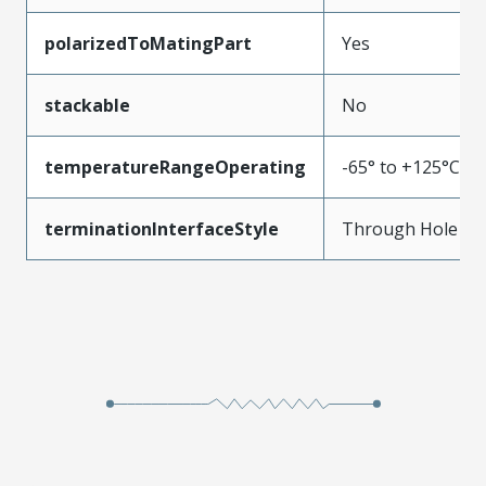
polarizedToMatingPart
Yes
stackable
No
temperatureRangeOperating
-65° to +125°C
terminationInterfaceStyle
Through Hole