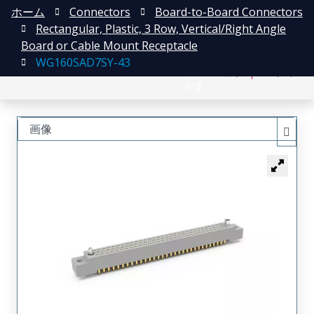
ホーム
Connectors
Board-to-Board Connectors
Rectangular, Plastic, 3 Row, Vertical/Right Angle
Board or Cable Mount Receptacle
WG160SAD7SY-43
English
登録
ログイン
中文
画像