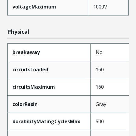
voltageMaximum
1000V
Physical
breakaway
No
circuitsLoaded
160
circuitsMaximum
160
colorResin
Gray
durabilityMatingCyclesMax
500