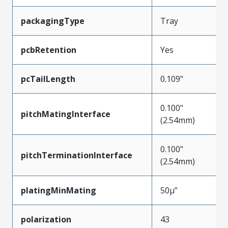
packagingType
Tray
pcbRetention
Yes
pcTailLength
0.109"
0.100"
pitchMatingInterface
(2.54mm)
0.100"
pitchTerminationInterface
(2.54mm)
platingMinMating
50µ”
polarization
43