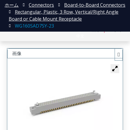
ホーム
Connectors
Board-to-Board Connectors
Rectangular, Plastic, 3 Row, Vertical/Right Angle
Board or Cable Mount Receptacle
WG160SAD7SY-23
English
登録
ログイン
中文
画像