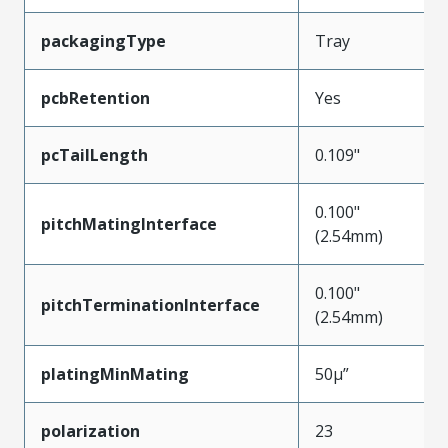
packagingType
Tray
pcbRetention
Yes
pcTailLength
0.109"
0.100"
pitchMatingInterface
(2.54mm)
0.100"
pitchTerminationInterface
(2.54mm)
platingMinMating
50µ”
polarization
23