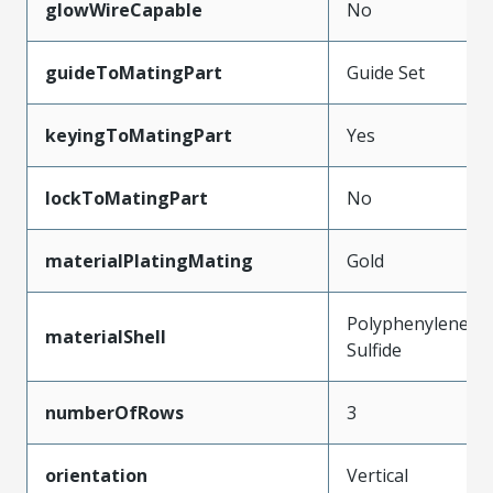
glowWireCapable
No
guideToMatingPart
Guide Set
keyingToMatingPart
Yes
lockToMatingPart
No
materialPlatingMating
Gold
Polyphenylene
materialShell
Sulfide
numberOfRows
3
orientation
Vertical