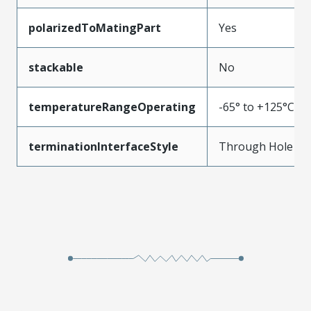
polarizedToMatingPart
Yes
stackable
No
temperatureRangeOperating
-65° to +125°C
terminationInterfaceStyle
Through Hole