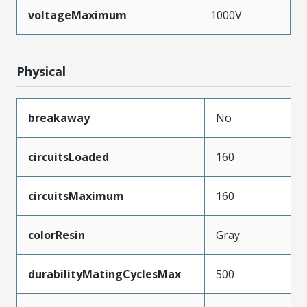
voltageMaximum
1000V
Physical
breakaway
No
circuitsLoaded
160
circuitsMaximum
160
colorResin
Gray
durabilityMatingCyclesMax
500