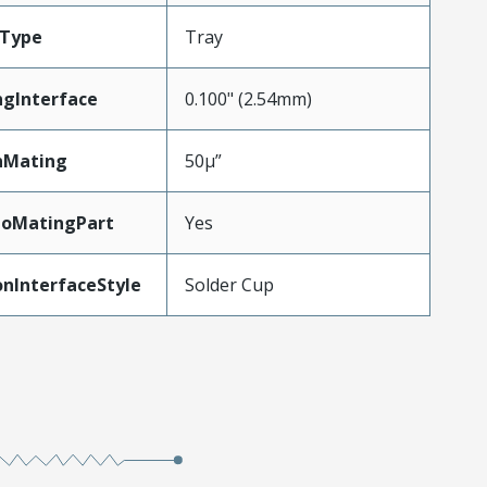
gType
Tray
ngInterface
0.100" (2.54mm)
nMating
50µ”
ToMatingPart
Yes
nInterfaceStyle
Solder Cup