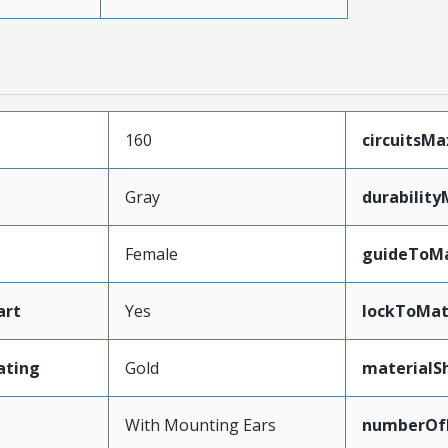
160
circuitsM
Gray
durabilit
Female
guideToMa
art
Yes
lockToMat
ating
Gold
materialSh
With Mounting Ears
numberOf