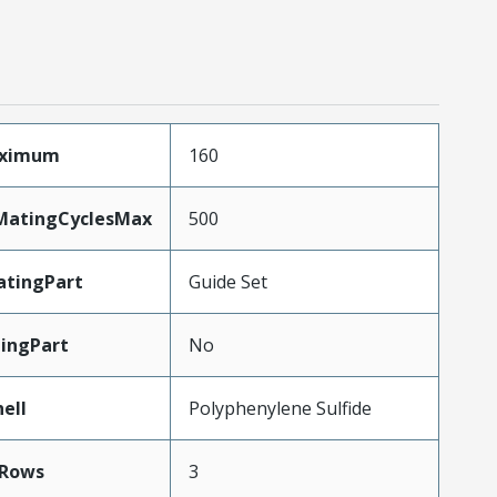
aximum
160
yMatingCyclesMax
500
tingPart
Guide Set
ingPart
No
ell
Polyphenylene Sulfide
Rows
3