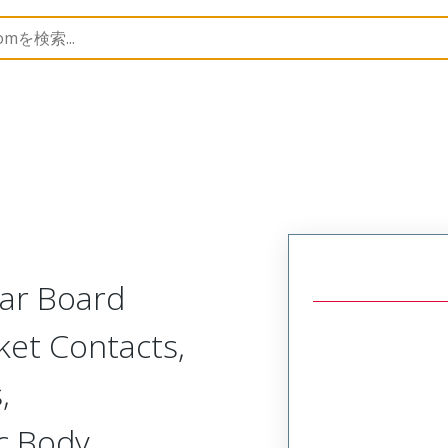
r, Plastic, 3 Row, Vertical/Right Angle Board or Cable Moun
lar Board
ket Contacts,
,
c Body,