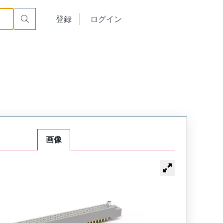
t Receptacle
WG160SACSY-64
English
登録
ログイン
中文
画像