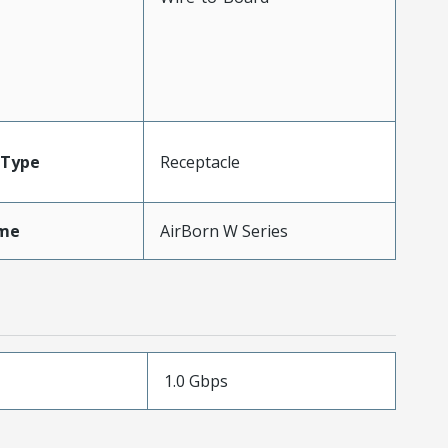
Type
Receptacle
me
AirBorn W Series
1.0 Gbps