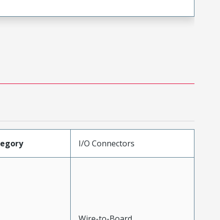
tegory
I/O Connectors
Wire-to-Board