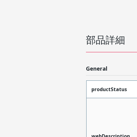
部品詳細
General
productStatus
webDescription