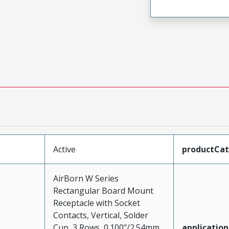
Active
productCa
AirBorn W Series
Rectangular Board Mount
Receptacle with Socket
Contacts, Vertical, Solder
Cup, 3 Rows, 0.100"/2.54mm
application