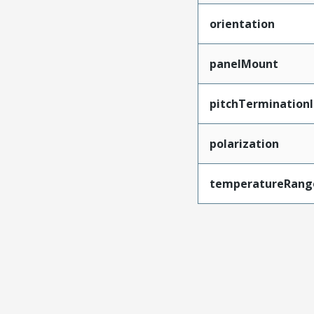
orientation
panelMount
pitchTerminationI
polarization
temperatureRang