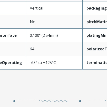
Vertical
packagin
No
pitchMati
nterface
0.100" (2.54mm)
platingMi
64
polarized
eOperating
-65° to +125°C
terminatio