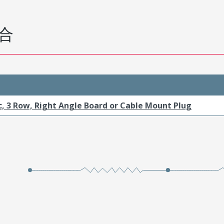
合
c, 3 Row, Right Angle Board or Cable Mount Plug