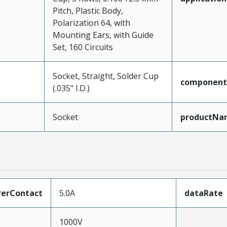
Pitch, Plastic Body,
Polarization 64, with
Mounting Ears, with Guide
Set, 160 Circuits
Socket, Straight, Solder Cup
component
(.035" I.D.)
Socket
productNa
erContact
5.0A
dataRate
1000V