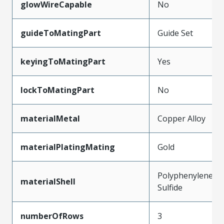
glowWireCapable
No
guideToMatingPart
Guide Set
keyingToMatingPart
Yes
lockToMatingPart
No
materialMetal
Copper Alloy
materialPlatingMating
Gold
Polyphenylene
materialShell
Sulfide
numberOfRows
3