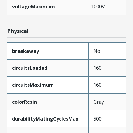
voltageMaximum
1000V
Physical
breakaway
No
circuitsLoaded
160
circuitsMaximum
160
colorResin
Gray
durabilityMatingCyclesMax
500