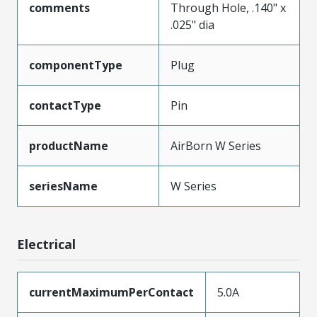
comments
Through Hole, .140" x
.025" dia
componentType
Plug
contactType
Pin
productName
AirBorn W Series
seriesName
W Series
Electrical
currentMaximumPerContact
5.0A