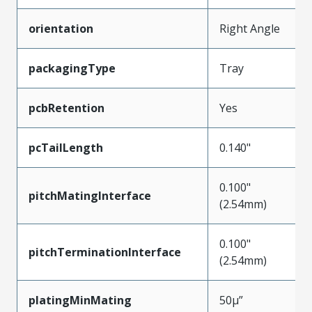
orientation
Right Angle
packagingType
Tray
pcbRetention
Yes
pcTailLength
0.140"
0.100"
pitchMatingInterface
(2.54mm)
0.100"
pitchTerminationInterface
(2.54mm)
platingMinMating
50µ”