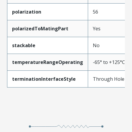
polarization
56
polarizedToMatingPart
Yes
stackable
No
temperatureRangeOperating
-65° to +125°C
terminationInterfaceStyle
Through Hole