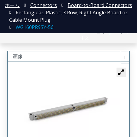
ホーム
Connectors
Board-to-Board Connectors
Rectangular, Plastic, 3 Row, Right Angle Board or
Cable Mount Plug
WG160PR9SY-56
English
登録
ログイン
中文
画像