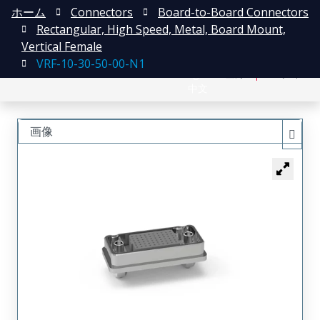
ホーム
Connectors
Board-to-Board Connectors
Rectangular, High Speed, Metal, Board Mount,
Vertical Female
VRF-10-30-50-00-N1
English
登録
ログイン
中文
画像