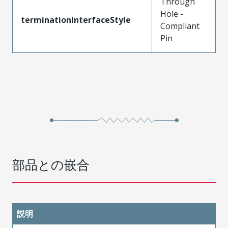
Through
Hole -
terminationInterfaceStyle
Compliant
Pin
部品との嵌合
説明