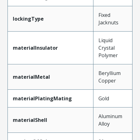
Fixed
lockingType
Jacknuts
Liquid
materialInsulator
Crystal
Polymer
Beryllium
materialMetal
Copper
materialPlatingMating
Gold
Aluminum
materialShell
Alloy