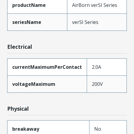
productName
AirBorn verSI Series
seriesName
verSI Series
Electrical
currentMaximumPerContact
2.0A
voltageMaximum
200V
Physical
breakaway
No