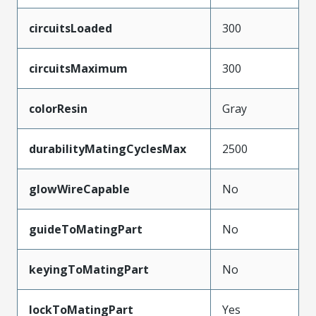
circuitsLoaded
300
circuitsMaximum
300
colorResin
Gray
durabilityMatingCyclesMax
2500
glowWireCapable
No
guideToMatingPart
No
keyingToMatingPart
No
lockToMatingPart
Yes