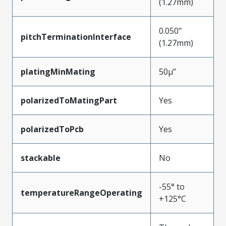
(1.27mm)
0.050"
pitchTerminationInterface
(1.27mm)
platingMinMating
50µ”
polarizedToMatingPart
Yes
polarizedToPcb
Yes
stackable
No
-55° to
temperatureRangeOperating
+125°C