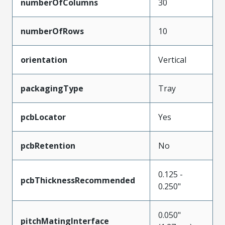
numberOfColumns
30
numberOfRows
10
orientation
Vertical
packagingType
Tray
pcbLocator
Yes
pcbRetention
No
0.125 -
pcbThicknessRecommended
0.250"
0.050"
pitchMatingInterface