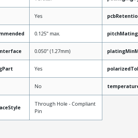
Yes
pcbRetentio
ommended
0.125" max.
pitchMating
nterface
0.050" (1.27mm)
platingMin
gPart
Yes
polarizedTo
No
temperatur
Through Hole - Compliant
aceStyle
Pin