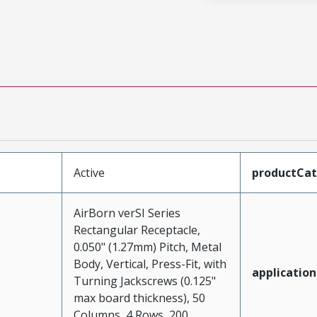
Active
productCa
AirBorn verSI Series
Rectangular Receptacle,
0.050" (1.27mm) Pitch, Metal
Body, Vertical, Press-Fit, with
application
Turning Jackscrews (0.125"
max board thickness), 50
Columns, 4 Rows, 200