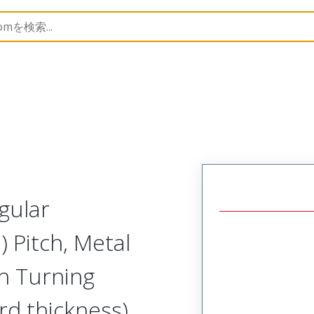
Rectangular, High Speed, Metal, Board Mount, Vertical F
gular
 Pitch, Metal
th Turning
d thickness),