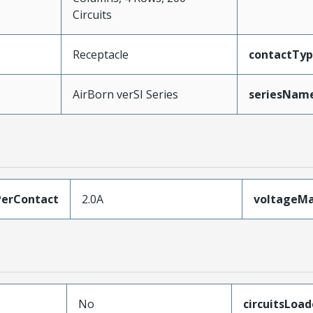
Circuits
Receptacle
contactTy
AirBorn verSI Series
seriesNam
erContact
2.0A
voltageM
No
circuitsLoa