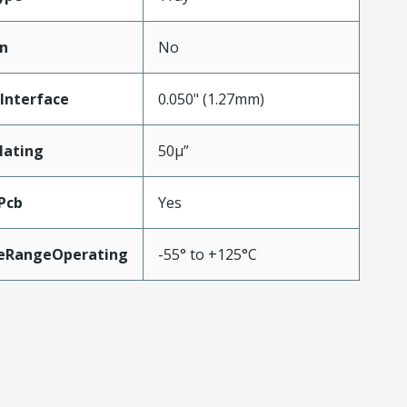
n
No
Interface
0.050" (1.27mm)
Mating
50µ”
Pcb
Yes
eRangeOperating
-55° to +125°C