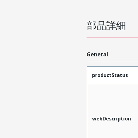
部品詳細
General
productStatus
webDescription