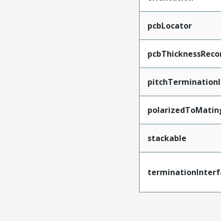
pcbLocator
pcbThicknessRec
pitchTerminationI
polarizedToMatin
stackable
terminationInterf