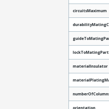
circuitsMaximum
durabilityMating
guideToMatingPa
lockToMatingPart
materialInsulator
materialPlatingM
numberOfColumn
orientation