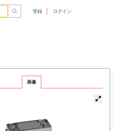
emale
VRF-04-50-50-00-J
English
登録
ログイン
中文
画像