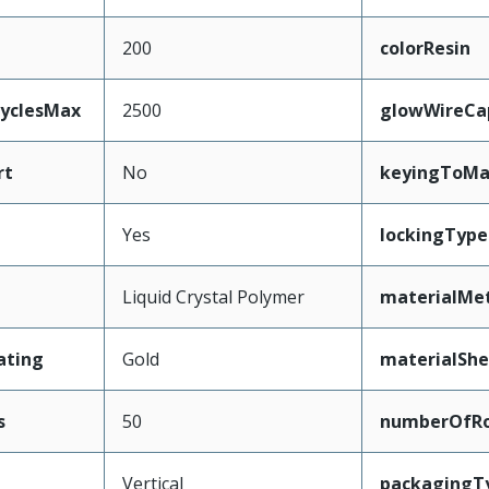
200
colorResin
CyclesMax
2500
glowWireCa
rt
No
keyingToMa
Yes
lockingType
Liquid Crystal Polymer
materialMe
ating
Gold
materialShe
s
50
numberOfR
Vertical
packagingT