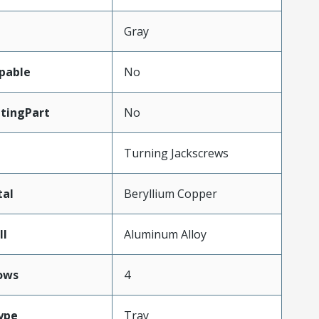
Gray
pable
No
tingPart
No
Turning Jackscrews
tal
Beryllium Copper
ll
Aluminum Alloy
ows
4
ype
Tray