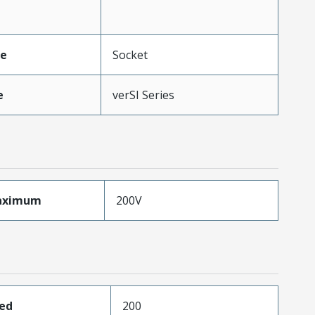
pe
Socket
e
verSI Series
aximum
200V
ded
200