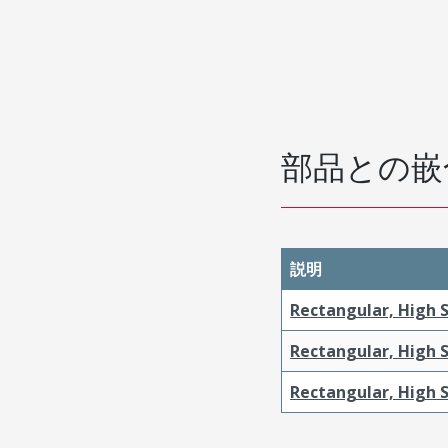
部品との嵌
説明
Rectangular, High 
Rectangular, High 
Rectangular, High S