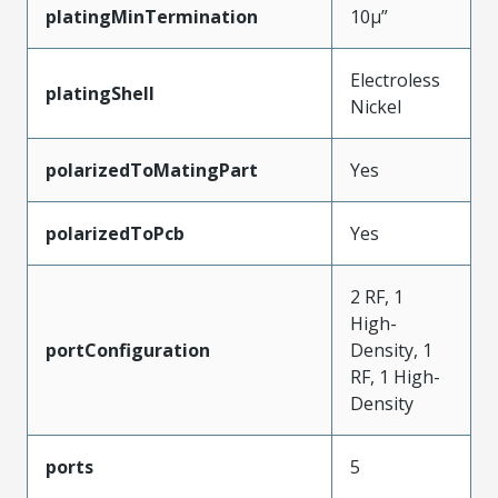
platingMinTermination
10µ”
Electroless
platingShell
Nickel
polarizedToMatingPart
Yes
polarizedToPcb
Yes
2 RF, 1
High-
portConfiguration
Density, 1
RF, 1 High-
Density
ports
5