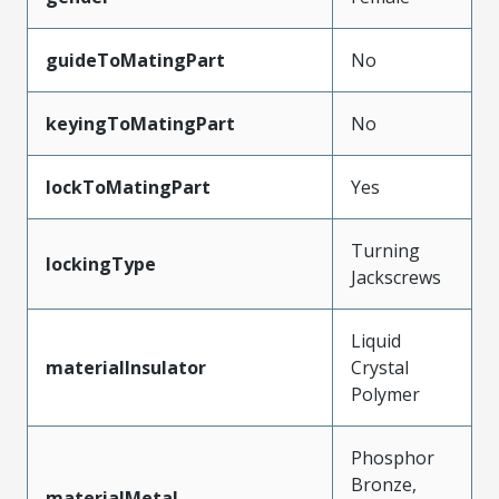
guideToMatingPart
No
keyingToMatingPart
No
lockToMatingPart
Yes
Turning
lockingType
Jackscrews
Liquid
materialInsulator
Crystal
Polymer
Phosphor
Bronze,
materialMetal