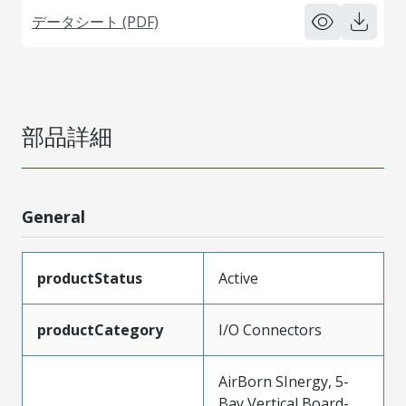
データシート (PDF)
部品詳細
General
productStatus
Active
productCategory
I/O Connectors
AirBorn SInergy, 5-
Bay Vertical Board-