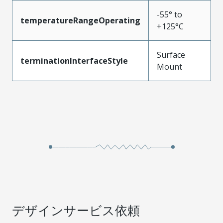
-55° to
temperatureRangeOperating
+125°C
Surface
terminationInterfaceStyle
Mount
デザインサービス依頼