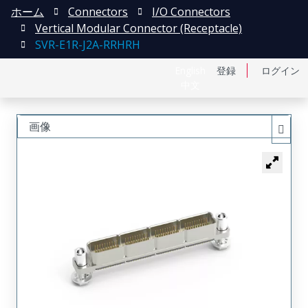
ホーム
Connectors
I/O Connectors
Vertical Modular Connector (Receptacle)
SVR-E1R-J2A-RRHRH
English
登録
ログイン
中文
画像