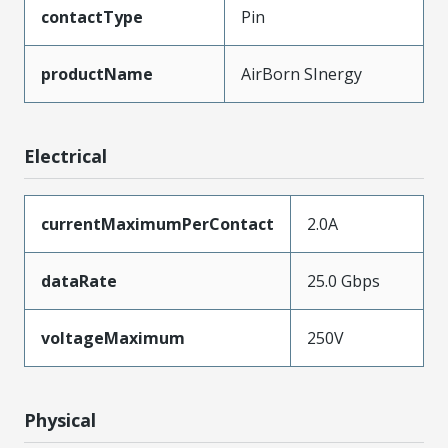
contactType
Pin
productName
AirBorn SInergy
Electrical
currentMaximumPerContact
2.0A
dataRate
25.0 Gbps
voltageMaximum
250V
Physical