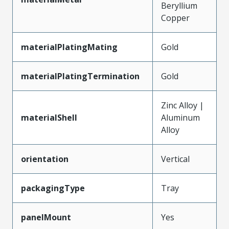
Beryllium
Copper
materialPlatingMating
Gold
materialPlatingTermination
Gold
Zinc Alloy |
materialShell
Aluminum
Alloy
orientation
Vertical
packagingType
Tray
panelMount
Yes