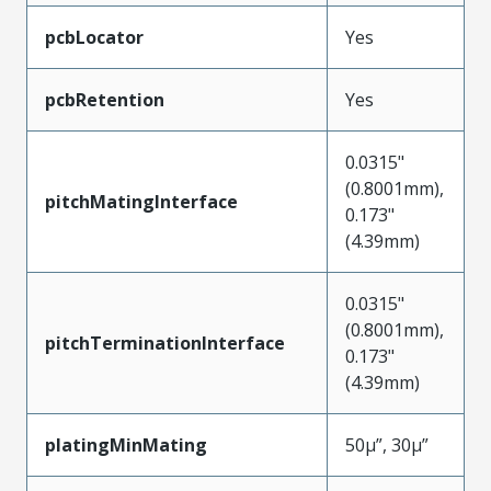
pcbLocator
Yes
pcbRetention
Yes
0.0315"
(0.8001mm),
pitchMatingInterface
0.173"
(4.39mm)
0.0315"
(0.8001mm),
pitchTerminationInterface
0.173"
(4.39mm)
platingMinMating
50µ”, 30µ”