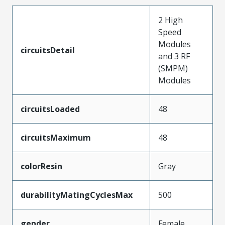
2 High
Speed
Modules
circuitsDetail
and 3 RF
(SMPM)
Modules
circuitsLoaded
48
circuitsMaximum
48
colorResin
Gray
durabilityMatingCyclesMax
500
gender
Female