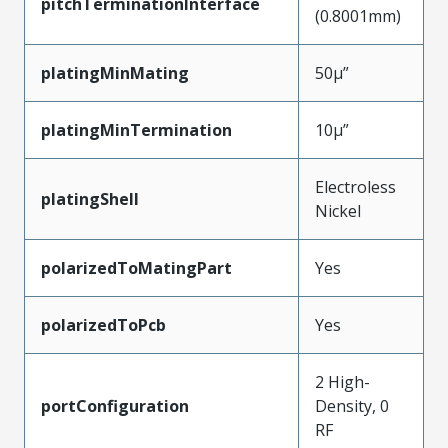
pitchTerminationInterface
(0.8001mm)
platingMinMating
50µ”
platingMinTermination
10µ”
Electroless
platingShell
Nickel
polarizedToMatingPart
Yes
polarizedToPcb
Yes
2 High-
portConfiguration
Density, 0
RF