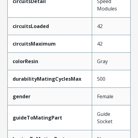
circuitsDetail
Speed
Modules
circuitsLoaded
42
circuitsMaximum
42
colorResin
Gray
durabilityMatingCyclesMax
500
gender
Female
Guide
guideToMatingPart
Socket