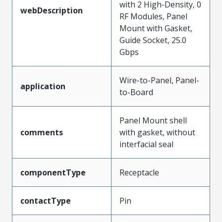
with 2 High-Density, 0
webDescription
RF Modules, Panel
Mount with Gasket,
Guide Socket, 25.0
Gbps
Wire-to-Panel, Panel-
application
to-Board
Panel Mount shell
comments
with gasket, without
interfacial seal
componentType
Receptacle
contactType
Pin