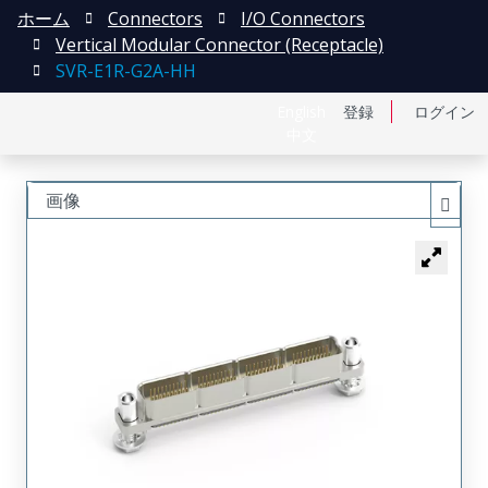
ホーム
Connectors
I/O Connectors
Vertical Modular Connector (Receptacle)
SVR-E1R-G2A-HH
English
登録
ログイン
中文
画像