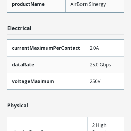
productName
AirBorn SInergy
Electrical
currentMaximumPerContact
2.0A
dataRate
25.0 Gbps
voltageMaximum
250V
Physical
2 High