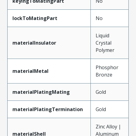
keyingToMatingPart
No
lockToMatingPart
No
Liquid
materialInsulator
Crystal
Polymer
Phosphor
materialMetal
Bronze
materialPlatingMating
Gold
materialPlatingTermination
Gold
Zinc Alloy |
materialShell
Aluminum