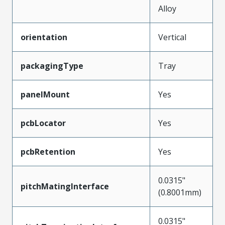
Alloy
orientation
Vertical
packagingType
Tray
panelMount
Yes
pcbLocator
Yes
pcbRetention
Yes
0.0315"
pitchMatingInterface
(0.8001mm)
0.0315"