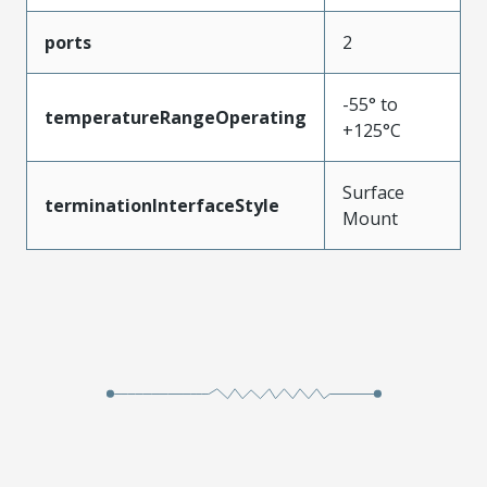
ports
2
-55° to
temperatureRangeOperating
+125°C
Surface
terminationInterfaceStyle
Mount