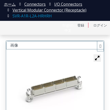
ホーム
Connectors
I/O Connectors
Vertical Modular Connector (Receptacle)
SVR-A1R-L2A-HRHRH
English
登録
ログイン
中文
画像