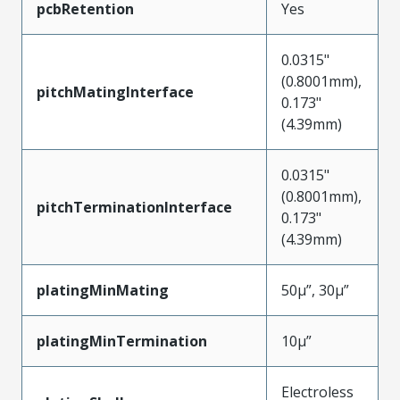
pcbRetention
Yes
0.0315"
(0.8001mm),
pitchMatingInterface
0.173"
(4.39mm)
0.0315"
(0.8001mm),
pitchTerminationInterface
0.173"
(4.39mm)
platingMinMating
50µ”, 30µ”
platingMinTermination
10µ”
Electroless