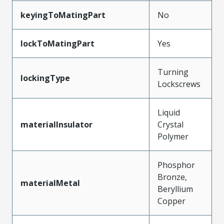
keyingToMatingPart
No
lockToMatingPart
Yes
Turning
lockingType
Lockscrews
Liquid
materialInsulator
Crystal
Polymer
Phosphor
Bronze,
materialMetal
Beryllium
Copper