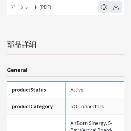
データシート (PDF)
部品詳細
General
productStatus
Active
productCategory
I/O Connectors
AirBorn SInergy, 5-
Bay Vertical Board-