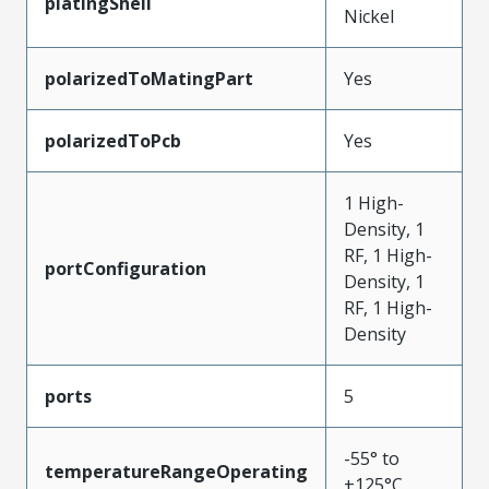
platingShell
Nickel
polarizedToMatingPart
Yes
polarizedToPcb
Yes
1 High-
Density, 1
RF, 1 High-
portConfiguration
Density, 1
RF, 1 High-
Density
ports
5
-55° to
temperatureRangeOperating
+125°C