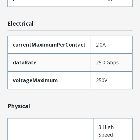
Electrical
currentMaximumPerContact
2.0A
dataRate
25.0 Gbps
voltageMaximum
250V
Physical
3 High
Speed