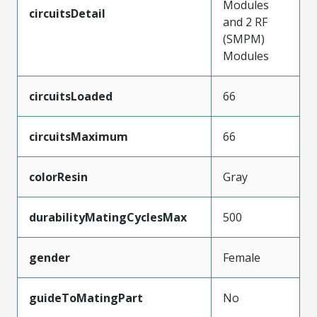
Modules
circuitsDetail
and 2 RF
(SMPM)
Modules
circuitsLoaded
66
circuitsMaximum
66
colorResin
Gray
durabilityMatingCyclesMax
500
gender
Female
guideToMatingPart
No