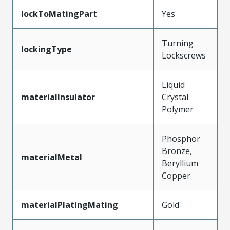
lockToMatingPart
Yes
Turning
lockingType
Lockscrews
Liquid
materialInsulator
Crystal
Polymer
Phosphor
Bronze,
materialMetal
Beryllium
Copper
materialPlatingMating
Gold