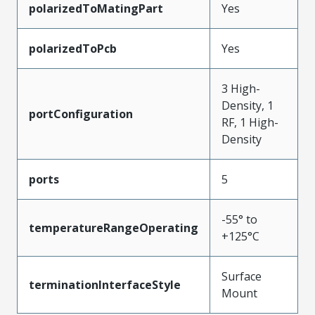
polarizedToMatingPart
Yes
polarizedToPcb
Yes
3 High-
Density, 1
portConfiguration
RF, 1 High-
Density
ports
5
-55° to
temperatureRangeOperating
+125°C
Surface
terminationInterfaceStyle
Mount