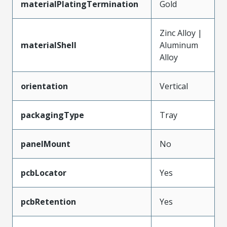
materialPlatingTermination
Gold
Zinc Alloy |
materialShell
Aluminum
Alloy
orientation
Vertical
packagingType
Tray
panelMount
No
pcbLocator
Yes
pcbRetention
Yes