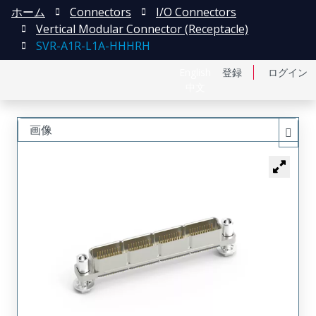
ホーム
Connectors
I/O Connectors
Vertical Modular Connector (Receptacle)
SVR-A1R-L1A-HHHRH
English
登録
ログイン
中文
画像