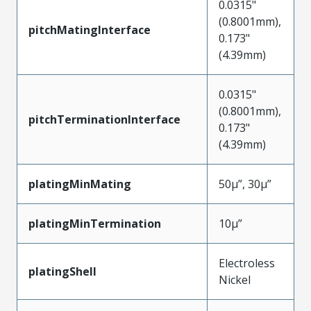
0.0315"
(0.8001mm),
pitchMatingInterface
0.173"
(4.39mm)
0.0315"
(0.8001mm),
pitchTerminationInterface
0.173"
(4.39mm)
platingMinMating
50µ”, 30µ”
platingMinTermination
10µ”
Electroless
platingShell
Nickel