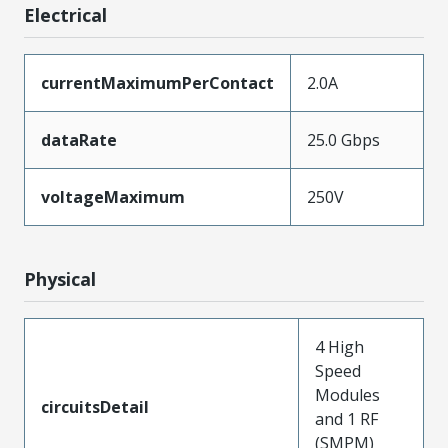
Electrical
currentMaximumPerContact
2.0A
dataRate
25.0 Gbps
voltageMaximum
250V
Physical
4 High
Speed
Modules
circuitsDetail
and 1 RF
(SMPM)