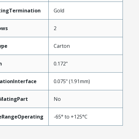
tingTermination
Gold
ows
2
ype
Carton
h
0.172"
ationInterface
0.075" (1.91mm)
MatingPart
No
eRangeOperating
-65° to +125°C