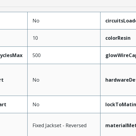
No
circuitsLoad
10
colorResin
CyclesMax
500
glowWireCa
rt
No
hardwareDet
art
No
lockToMati
Fixed Jackset - Reversed
materialMet