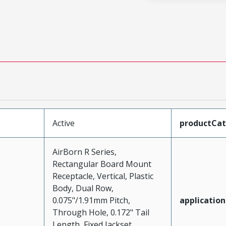
Active
productCa
AirBorn R Series,
Rectangular Board Mount
Receptacle, Vertical, Plastic
Body, Dual Row,
0.075"/1.91mm Pitch,
application
Through Hole, 0.172" Tail
Length, Fixed Jackset