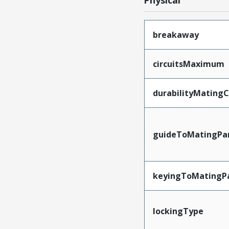
Physical
breakaway
circuitsMaximum
durabilityMating
guideToMatingPa
keyingToMatingP
lockingType