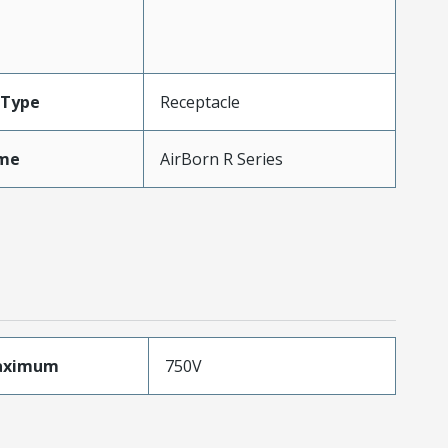
Type
Receptacle
me
AirBorn R Series
aximum
750V