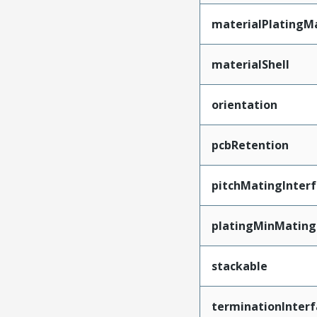
materialPlatingM
materialShell
orientation
pcbRetention
pitchMatingInter
platingMinMating
stackable
terminationInterf