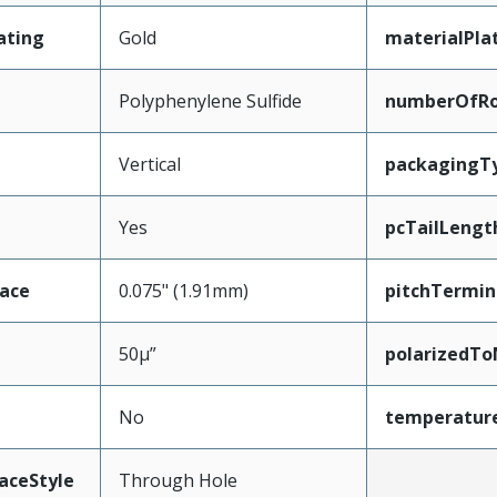
ating
Gold
materialPla
Polyphenylene Sulfide
numberOfR
Vertical
packagingT
Yes
pcTailLengt
face
0.075" (1.91mm)
pitchTermin
50µ”
polarizedTo
No
temperatur
aceStyle
Through Hole