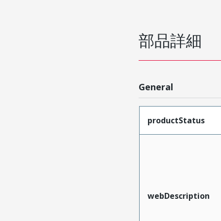
部品詳細
General
productStatus
webDescription