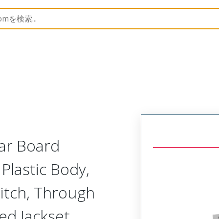
Rectangular, Plastic, 2 Row, Vertical Board Mount Recept
lar Board
Plastic Body,
itch, Through
xed Jackset