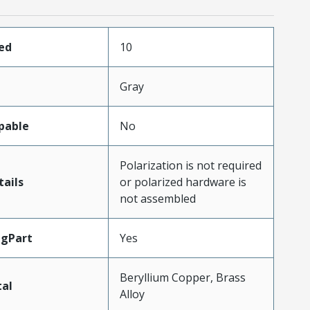
ed
10
Gray
pable
No
Polarization is not required
ails
or polarized hardware is
not assembled
ngPart
Yes
Beryllium Copper, Brass
al
Alloy