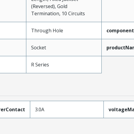
(Reversed), Gold
Termination, 10 Circuits
Through Hole
component
Socket
productNa
R Series
erContact
3.0A
voltageM