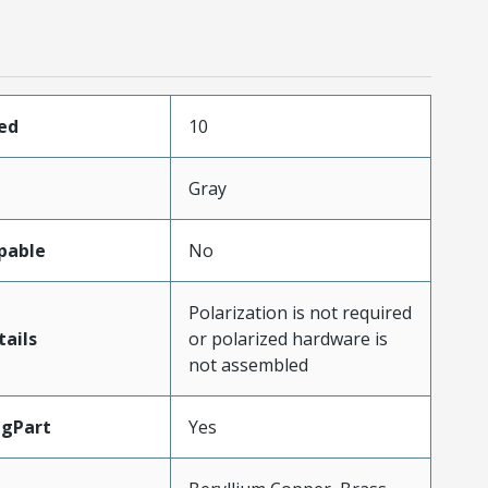
ed
10
Gray
pable
No
Polarization is not required
ails
or polarized hardware is
not assembled
ngPart
Yes