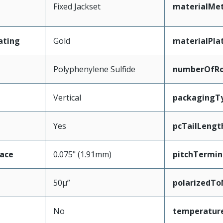
Fixed Jackset
materialMet
ating
Gold
materialPla
Polyphenylene Sulfide
numberOfR
Vertical
packagingT
Yes
pcTailLengt
face
0.075" (1.91mm)
pitchTermin
50µ”
polarizedTo
No
temperatur