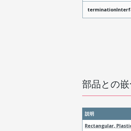
terminationInterf
部品との嵌
説明
Rectangular, Plasti