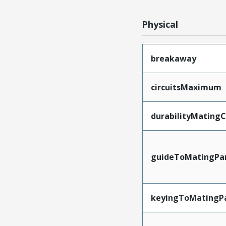
Physical
breakaway
circuitsMaximum
durabilityMating
guideToMatingPa
keyingToMatingP