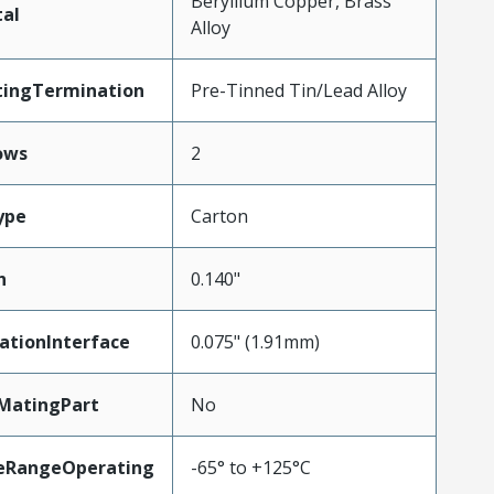
Beryllium Copper, Brass
al
Alloy
tingTermination
Pre-Tinned Tin/Lead Alloy
ows
2
ype
Carton
h
0.140"
ationInterface
0.075" (1.91mm)
MatingPart
No
eRangeOperating
-65° to +125°C