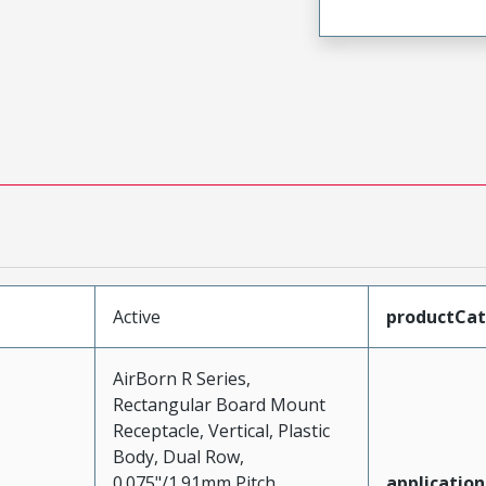
Active
productCa
AirBorn R Series,
Rectangular Board Mount
Receptacle, Vertical, Plastic
Body, Dual Row,
0.075"/1.91mm Pitch,
application