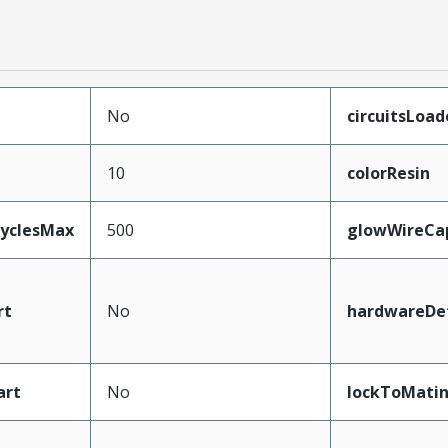
No
circuitsLoad
10
colorResin
CyclesMax
500
glowWireCa
rt
No
hardwareDet
art
No
lockToMati