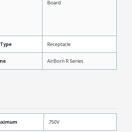
Board
Type
Receptacle
me
AirBorn R Series
aximum
750V