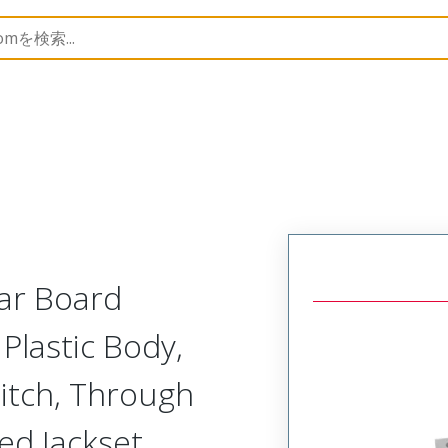
Rectangular, Plastic, 2 Row, Vertical Board Mount Recept
lar Board
Plastic Body,
itch, Through
ed Jackset,