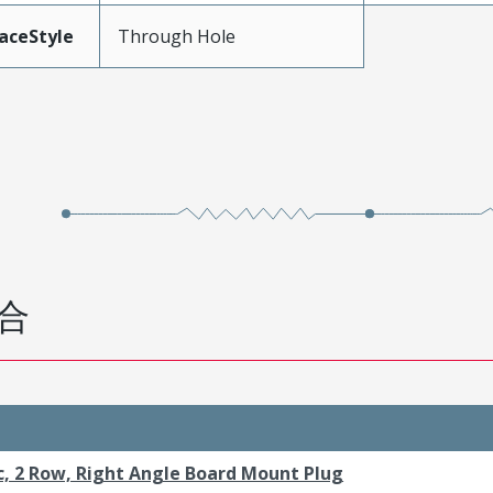
aceStyle
Through Hole
合
c, 2 Row, Right Angle Board Mount Plug