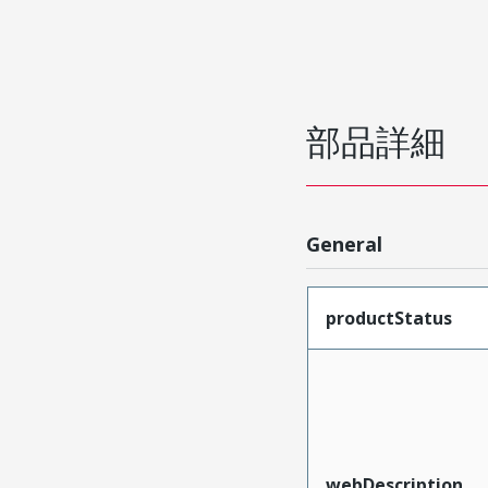
部品詳細
General
productStatus
webDescription