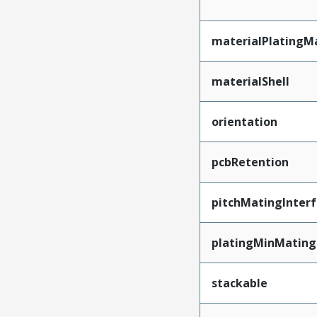
materialPlatingM
materialShell
orientation
pcbRetention
pitchMatingInter
platingMinMating
stackable