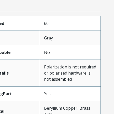
ed
60
Gray
pable
No
Polarization is not required
ails
or polarized hardware is
not assembled
ngPart
Yes
Beryllium Copper, Brass
al