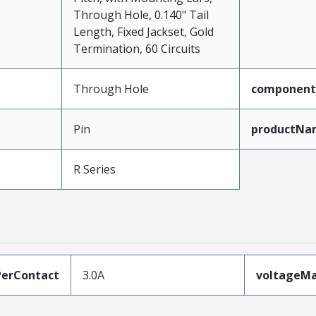
Through Hole, 0.140" Tail
Length, Fixed Jackset, Gold
Termination, 60 Circuits
Through Hole
component
Pin
productNa
R Series
erContact
3.0A
voltageM