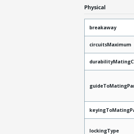
Physical
breakaway
circuitsMaximum
durabilityMating
guideToMatingPa
keyingToMatingP
lockingType