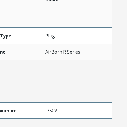
Type
Plug
me
AirBorn R Series
aximum
750V