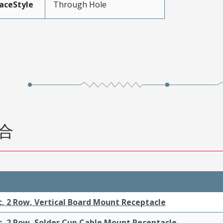
aceStyle
Through Hole
合
c, 2 Row, Vertical Board Mount Receptacle
c, 2 Row, Solder Cup Cable Mount Receptacle