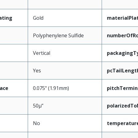
ating
Gold
materialPla
Polyphenylene Sulfide
numberOfR
Vertical
packagingT
Yes
pcTailLengt
face
0.075" (1.91mm)
pitchTermin
50µ”
polarizedTo
No
temperatur