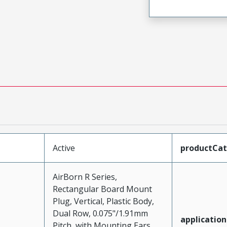
Active
productCa
AirBorn R Series,
Rectangular Board Mount
Plug, Vertical, Plastic Body,
Dual Row, 0.075"/1.91mm
application
Pitch, with Mounting Ears,