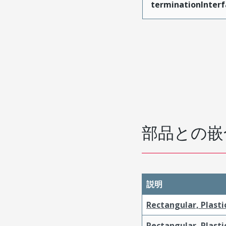
terminationInterf
部品との嵌
説明
Rectangular, Plasti
Rectangular, Plasti