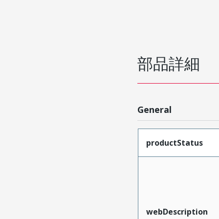
部品詳細
General
productStatus
webDescription