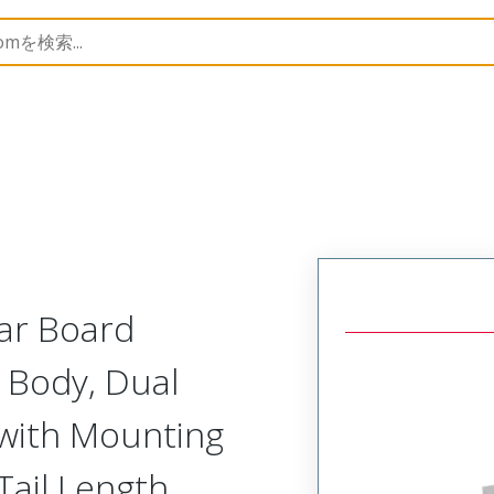
Rectangular, Plastic, 2 Row, Vertical Board Mount Plug
lar Board
c Body, Dual
 with Mounting
Tail Length,