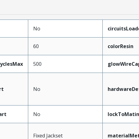
No
circuitsLoad
60
colorResin
CyclesMax
500
glowWireCa
rt
No
hardwareDet
art
No
lockToMati
Fixed Jackset
materialMet