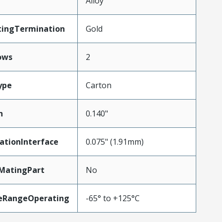
Alloy
tingTermination
Gold
ows
2
ype
Carton
h
0.140"
ationInterface
0.075" (1.91mm)
MatingPart
No
eRangeOperating
-65° to +125°C