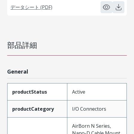
データシート (PDF)
部品詳細
General
productStatus
Active
productCategory
I/O Connectors
AirBorn N Series,
Nano-D Cable Mount