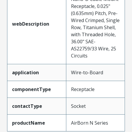
Receptacle, 0.025"
(0.635mm) Pitch, Pre-
Wired Crimped, Single
webDescription
Row, Titanium Shell,
with Threaded Hole,
36.00" SAE-
AS22759/33 Wire, 25
Circuits
application
Wire-to-Board
componentType
Receptacle
contactType
Socket
productName
AirBorn N Series