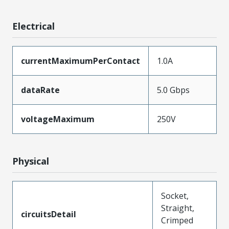
Electrical
currentMaximumPerContact
1.0A
dataRate
5.0 Gbps
voltageMaximum
250V
Physical
Socket,
Straight,
circuitsDetail
Crimped