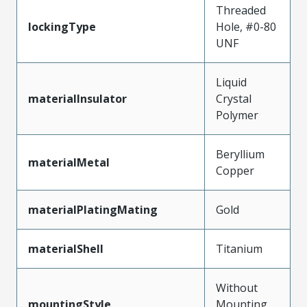
Threaded
lockingType
Hole, #0-80
UNF
Liquid
materialInsulator
Crystal
Polymer
Beryllium
materialMetal
Copper
materialPlatingMating
Gold
materialShell
Titanium
Without
mountingStyle
Mounting