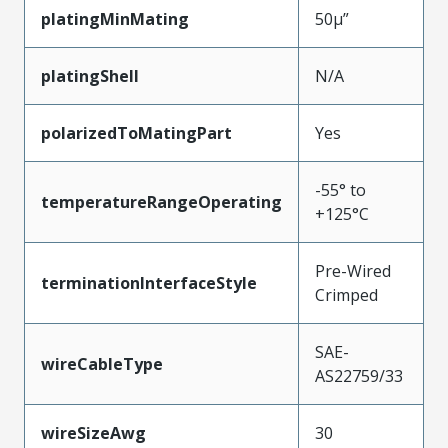
platingMinMating
50µ”
platingShell
N/A
polarizedToMatingPart
Yes
-55° to
temperatureRangeOperating
+125°C
Pre-Wired
terminationInterfaceStyle
Crimped
SAE-
wireCableType
AS22759/33
wireSizeAwg
30