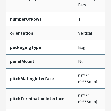
Ears
numberOfRows
1
orientation
Vertical
packagingType
Bag
panelMount
No
0.025"
pitchMatingInterface
(0.635mm)
0.025"
pitchTerminationInterface
(0.635mm)