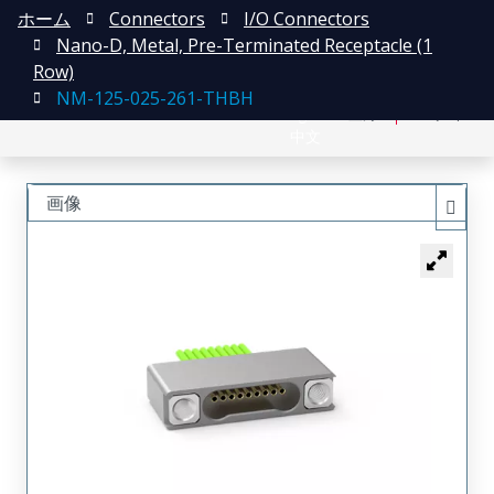
ホーム
Connectors
I/O Connectors
Nano-D, Metal, Pre-Terminated Receptacle (1
Row)
NM-125-025-261-THBH
English
登録
ログイン
中文
画像