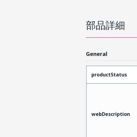
部品詳細
General
productStatus
webDescription