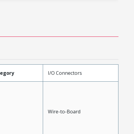
tegory
I/O Connectors
Wire-to-Board