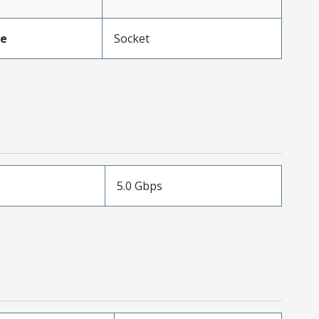
pe
Socket
5.0 Gbps