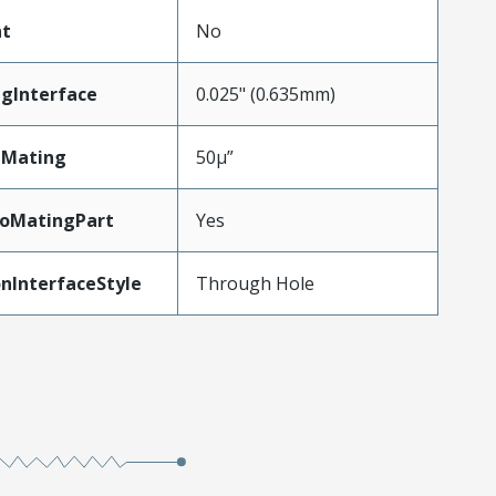
t
No
gInterface
0.025" (0.635mm)
nMating
50µ”
ToMatingPart
Yes
nInterfaceStyle
Through Hole