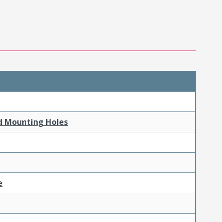
nd Mounting Holes
e