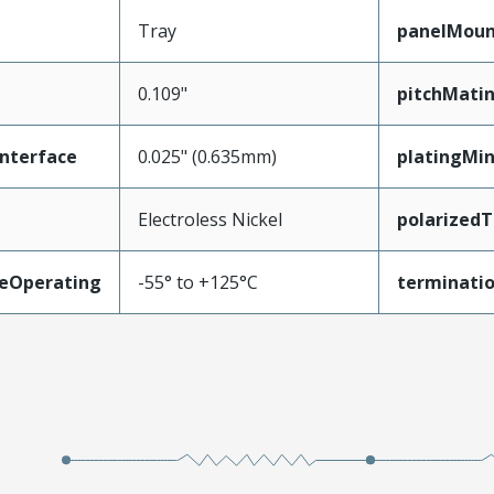
Tray
panelMoun
0.109"
pitchMatin
nterface
0.025" (0.635mm)
platingMi
Electroless Nickel
polarized
eOperating
-55° to +125°C
terminatio