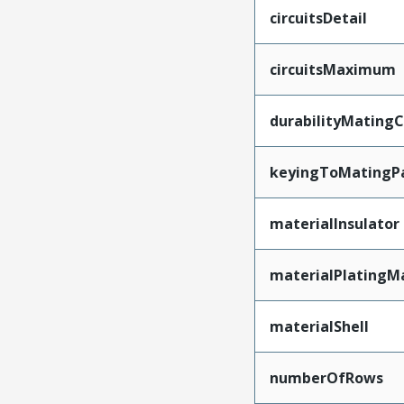
circuitsDetail
circuitsMaximum
durabilityMating
keyingToMatingP
materialInsulator
materialPlatingM
materialShell
numberOfRows