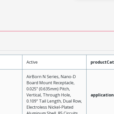
Active
productCa
AirBorn N Series, Nano-D
Board Mount Receptacle,
0.025" (0.635mm) Pitch,
Vertical, Through Hole,
application
0.109" Tail Length, Dual Row,
Electroless Nickel-Plated
Aluminum Shell, 85 Circuits