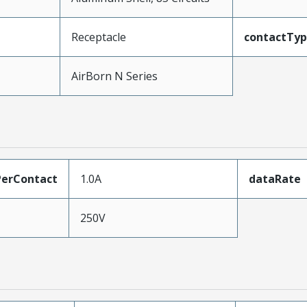
Receptacle
contactTy
AirBorn N Series
erContact
1.0A
dataRate
250V