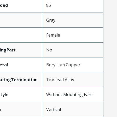
aded
85
Gray
Female
ingPart
No
etal
Beryllium Copper
latingTermination
Tin/Lead Alloy
tyle
Without Mounting Ears
n
Vertical