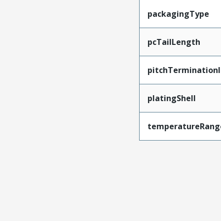
packagingType
pcTailLength
pitchTerminationI
platingShell
temperatureRang