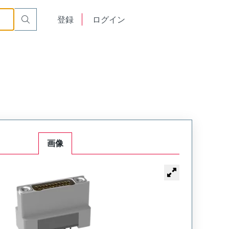
dware
NK-2H2-085-235-0000
English
登録
ログイン
中文
画像