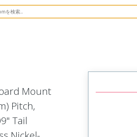
etal, Board Mount, PTH, Vertical Receptacle with Fixed Har
Board Mount
) Pitch,
9" Tail
ss Nickel-