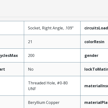
Socket, Right Angle, .109"
circuitsLoa
21
colorResin
CyclesMax
200
gender
art
No
lockToMati
Threaded Hole, #0-80
materialIns
UNF
Beryllium Copper
materialPl