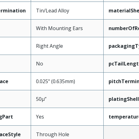
ermination
Tin/Lead Alloy
materialShe
With Mounting Ears
numberOfR
Right Angle
packagingT
No
pcTailLengt
face
0.025" (0.635mm)
pitchTermin
50µ”
platingShell
gPart
Yes
temperatur
aceStyle
Through Hole