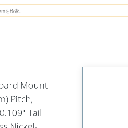
etal, Board Mount, PTH, Right Angle Receptacle
NK-2F
Board Mount
) Pitch,
0.109" Tail
ss Nickel-