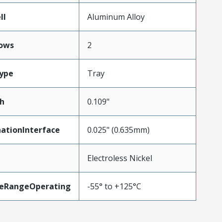
ll
Aluminum Alloy
ows
2
ype
Tray
h
0.109"
ationInterface
0.025" (0.635mm)
Electroless Nickel
eRangeOperating
-55° to +125°C