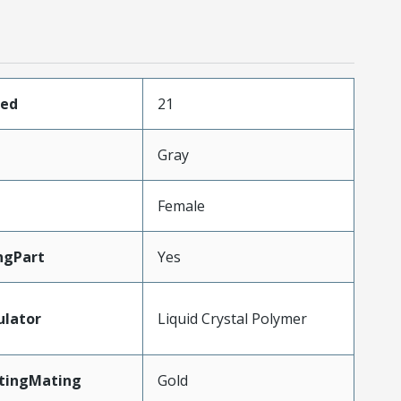
ded
21
Gray
Female
ngPart
Yes
ulator
Liquid Crystal Polymer
atingMating
Gold