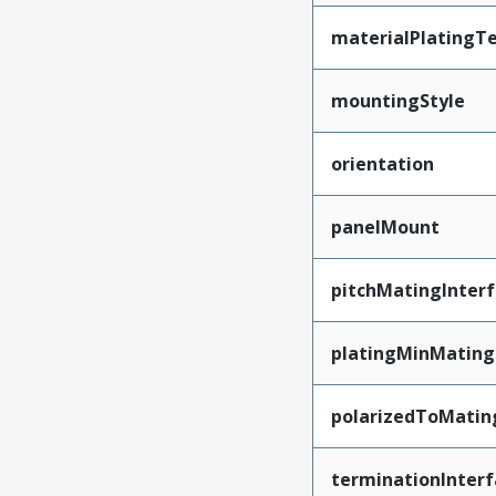
materialPlatingT
mountingStyle
orientation
panelMount
pitchMatingInter
platingMinMating
polarizedToMatin
terminationInterf