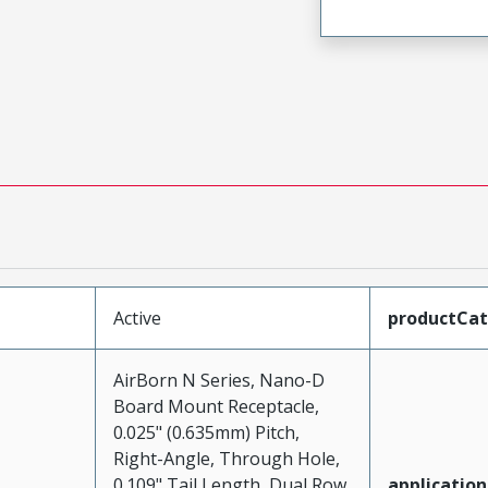
Active
productCa
AirBorn N Series, Nano-D
Board Mount Receptacle,
0.025" (0.635mm) Pitch,
Right-Angle, Through Hole,
0.109" Tail Length, Dual Row,
application