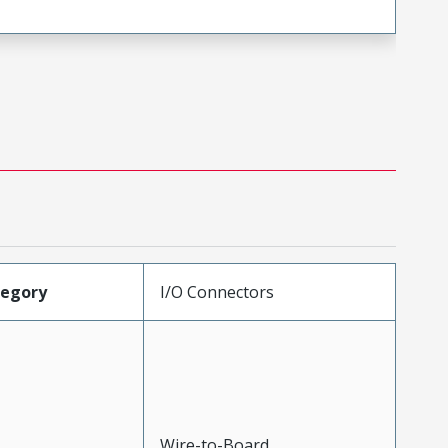
tegory
I/O Connectors
Wire-to-Board