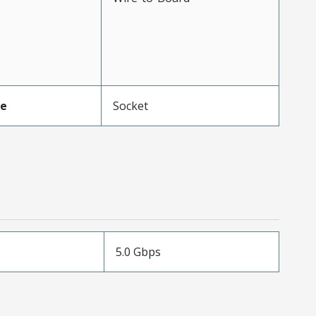
pe
Socket
5.0 Gbps