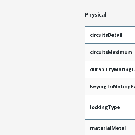
Physical
circuitsDetail
circuitsMaximum
durabilityMating
keyingToMatingP
lockingType
materialMetal