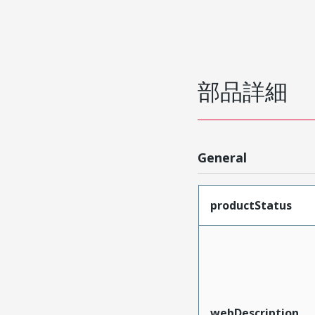
部品詳細
General
productStatus
webDescription