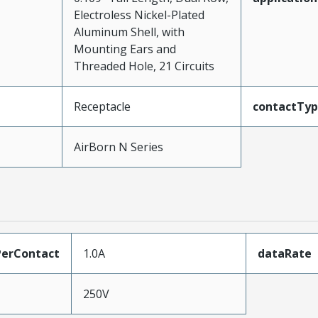
Electroless Nickel-Plated
Aluminum Shell, with
Mounting Ears and
Threaded Hole, 21 Circuits
Receptacle
contactTy
AirBorn N Series
erContact
1.0A
dataRate
250V