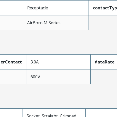
Receptacle
contactTy
AirBorn M Series
erContact
3.0A
dataRate
600V
Socket, Straight, Crimped