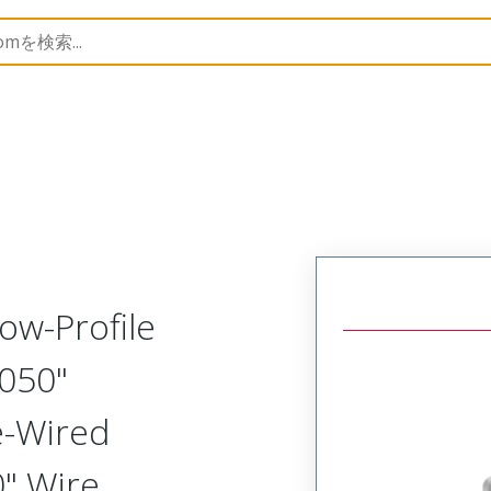
lastic, Low Profile, Cable Mount Receptacle
MP-221-021
ow-Profile
.050"
re-Wired
0" Wire