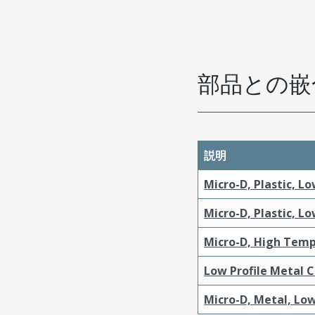
部品との嵌
説明
Micro-D, Plastic, L
Micro-D, Plastic, L
Micro-D, High Temp
Low Profile Metal 
Micro-D, Metal, Low