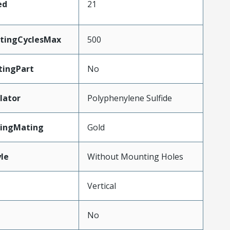
ed
21
atingCyclesMax
500
ingPart
No
lator
Polyphenylene Sulfide
tingMating
Gold
le
Without Mounting Holes
Vertical
No