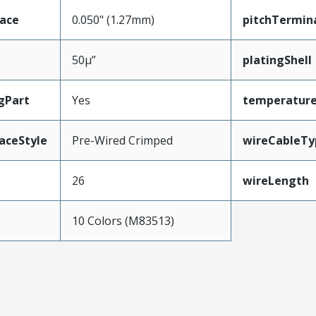
face
0.050" (1.27mm)
pitchTermin
50µ”
platingShell
gPart
Yes
temperatur
aceStyle
Pre-Wired Crimped
wireCableTy
26
wireLength
10 Colors (M83513)