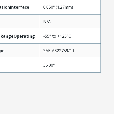
ationInterface
0.050" (1.27mm)
N/A
eRangeOperating
-55° to +125°C
pe
SAE-AS22759/11
36.00"