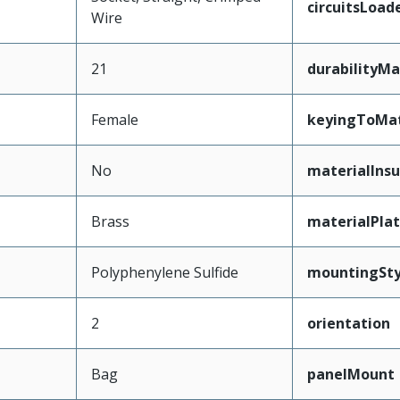
circuitsLoad
Wire
21
durabilityM
Female
keyingToMat
No
materialInsu
Brass
materialPla
Polyphenylene Sulfide
mountingSty
2
orientation
Bag
panelMount