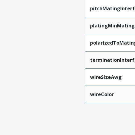
pitchMatingInter
platingMinMating
polarizedToMatin
terminationInterf
wireSizeAwg
wireColor