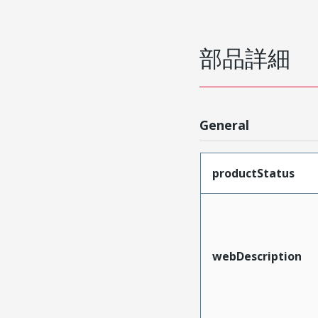
部品詳細
General
productStatus
webDescription