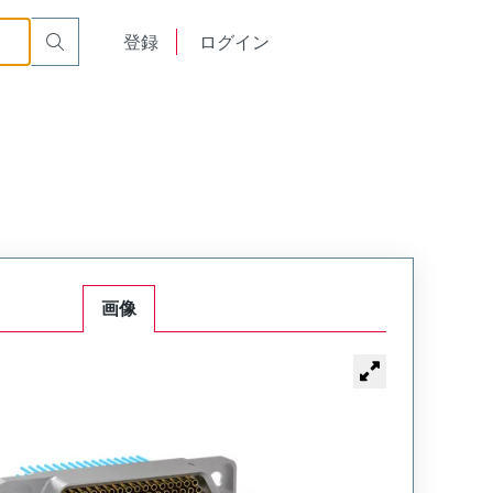
-261-00V2
English
登録
ログイン
中文
画像