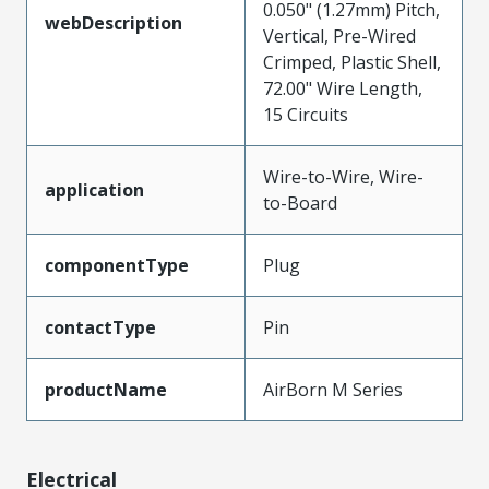
0.050" (1.27mm) Pitch,
webDescription
Vertical, Pre-Wired
Crimped, Plastic Shell,
72.00" Wire Length,
15 Circuits
Wire-to-Wire, Wire-
application
to-Board
componentType
Plug
contactType
Pin
productName
AirBorn M Series
Electrical