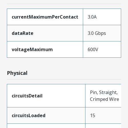
currentMaximumPerContact
3.0A
dataRate
3.0 Gbps
voltageMaximum
600V
Physical
Pin, Straight,
circuitsDetail
Crimped Wire
circuitsLoaded
15