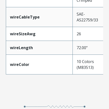
Crimped
SAE-
wireCableType
AS22759/33
wireSizeAwg
26
wireLength
72.00"
10 Colors
wireColor
(M83513)