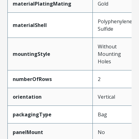
materialPlatingMating
Gold
Polyphenylene
materialShell
Sulfide
Without
mountingStyle
Mounting
Holes
numberOfRows
2
orientation
Vertical
packagingType
Bag
panelMount
No