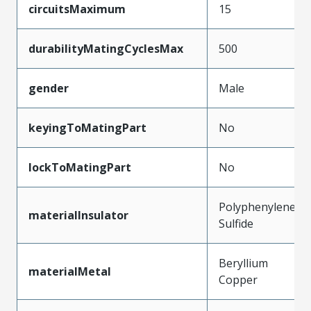
circuitsMaximum
15
durabilityMatingCyclesMax
500
gender
Male
keyingToMatingPart
No
lockToMatingPart
No
Polyphenylene
materialInsulator
Sulfide
Beryllium
materialMetal
Copper