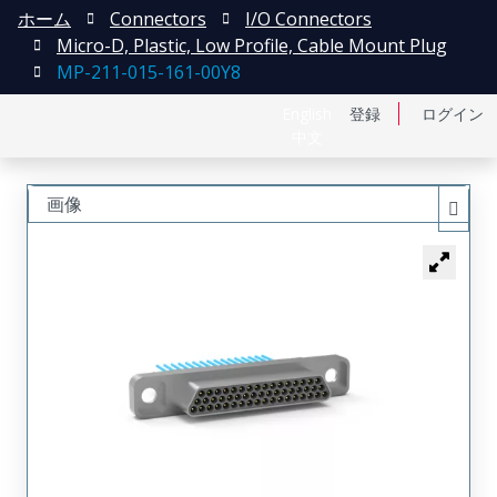
ホーム
Connectors
I/O Connectors
Micro-D, Plastic, Low Profile, Cable Mount Plug
MP-211-015-161-00Y8
English
登録
ログイン
中文
画像