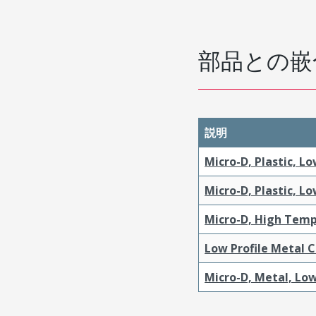
部品との嵌
説明
Micro-D, Plastic, L
Micro-D, Plastic, L
Micro-D, High Temp
Low Profile Metal 
Micro-D, Metal, Low