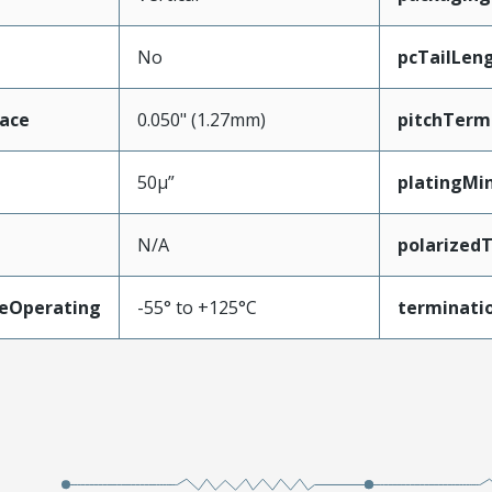
No
pcTailLen
face
0.050" (1.27mm)
pitchTerm
50µ”
platingMi
N/A
polarized
eOperating
-55° to +125°C
terminatio