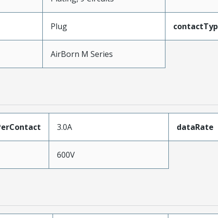
Plug
contactTy
AirBorn M Series
erContact
3.0A
dataRate
600V