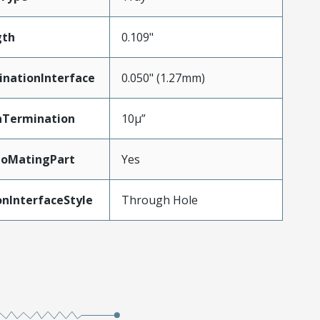
gth
0.109"
inationInterface
0.050" (1.27mm)
nTermination
10µ”
ToMatingPart
Yes
nInterfaceStyle
Through Hole