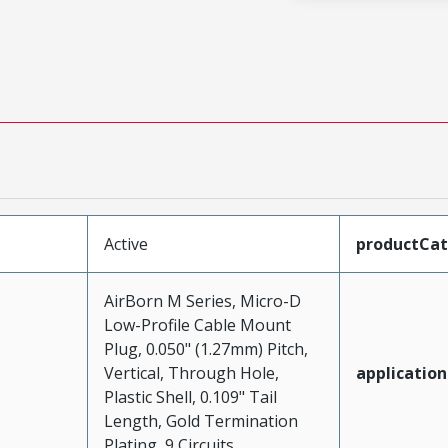
Active
productCa
AirBorn M Series, Micro-D
Low-Profile Cable Mount
Plug, 0.050" (1.27mm) Pitch,
Vertical, Through Hole,
application
Plastic Shell, 0.109" Tail
Length, Gold Termination
Plating, 9 Circuits