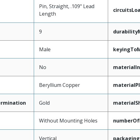
Pin, Straight, .109" Lead
circuitsLo
Length
9
durabilit
Male
keyingToM
No
materialIn
Beryllium Copper
materialP
ermination
Gold
materialSh
Without Mounting Holes
numberOf
Vertical
packagin