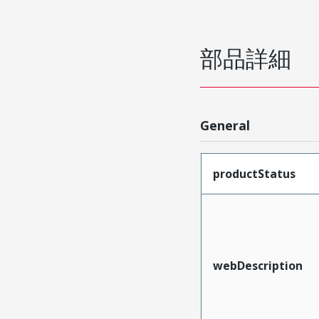
部品詳細
General
productStatus
webDescription