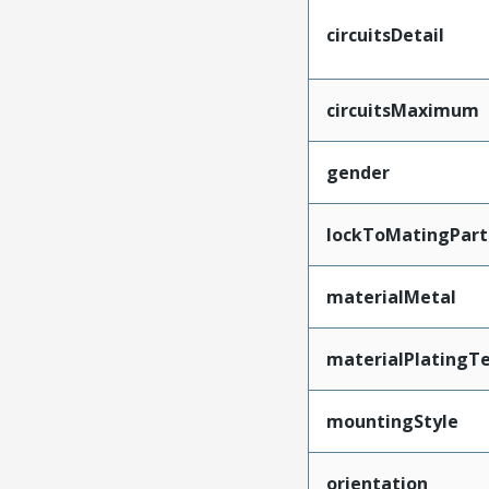
circuitsDetail
circuitsMaximum
gender
lockToMatingPart
materialMetal
materialPlatingT
mountingStyle
orientation