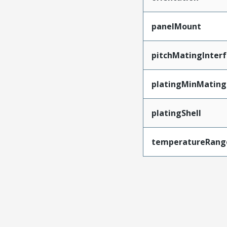
panelMount
pitchMatingInter
platingMinMating
platingShell
temperatureRang