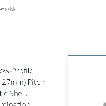
lastic, Low Profile, Cable Mount Plug
MP-211-009-1D3-
ow-Profile
1.27mm) Pitch,
ic Shell,
rmination