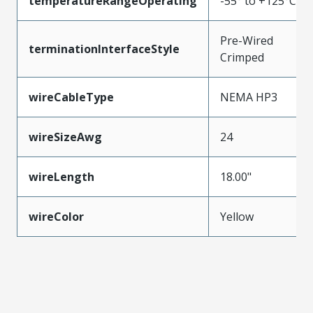
temperatureRangeOperating
-55° to +125°C
Pre-Wired
terminationInterfaceStyle
Crimped
wireCableType
NEMA HP3
wireSizeAwg
24
wireLength
18.00"
wireColor
Yellow