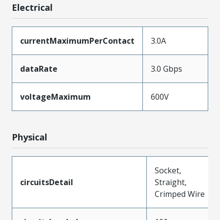
Electrical
currentMaximumPerContact
3.0A
dataRate
3.0 Gbps
voltageMaximum
600V
Physical
Socket,
circuitsDetail
Straight,
Crimped Wire