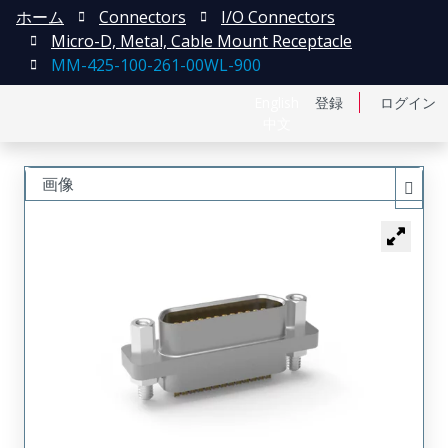
ホーム
Connectors
I/O Connectors
Micro-D, Metal, Cable Mount Receptacle
MM-425-100-261-00WL-900
English
登録
ログイン
中文
画像