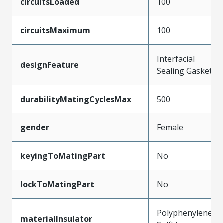
circuitsLoaded
100
circuitsMaximum
100
Interfacial
designFeature
Sealing Gasket
durabilityMatingCyclesMax
500
gender
Female
keyingToMatingPart
No
lockToMatingPart
No
Polyphenylene
materialInsulator