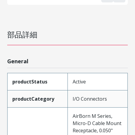
部品詳細
General
productStatus
Active
productCategory
I/O Connectors
AirBorn M Series,
Micro-D Cable Mount
Receptacle, 0.050"