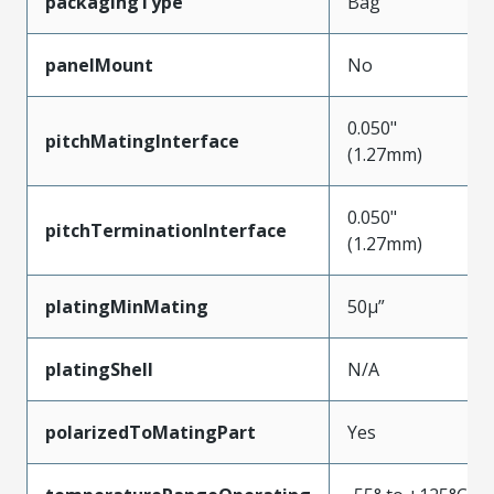
packagingType
Bag
panelMount
No
0.050"
pitchMatingInterface
(1.27mm)
0.050"
pitchTerminationInterface
(1.27mm)
platingMinMating
50µ”
platingShell
N/A
polarizedToMatingPart
Yes