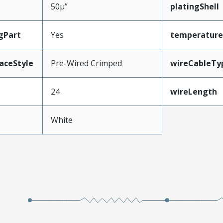
50µ”
platingShell
gPart
Yes
temperature
aceStyle
Pre-Wired Crimped
wireCableTy
24
wireLength
White