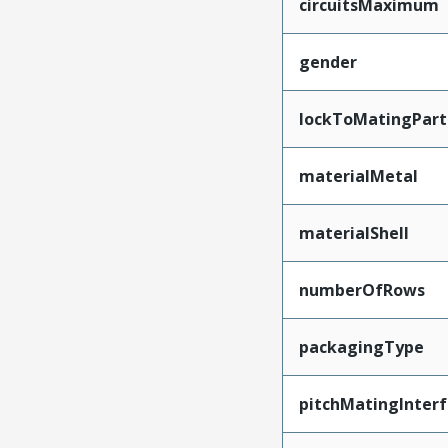
circuitsMaximum
gender
lockToMatingPart
materialMetal
materialShell
numberOfRows
packagingType
pitchMatingInter