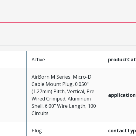
Active
productCa
AirBorn M Series, Micro-D
Cable Mount Plug, 0.050"
(1.27mm) Pitch, Vertical, Pre-
application
Wired Crimped, Aluminum
Shell, 6.00" Wire Length, 100
Circuits
Plug
contactTy