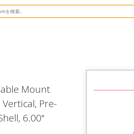
Metal, Cable Mount Plug
MM-413-100-161-00MA
 Cable Mount
Vertical, Pre-
ell, 6.00"