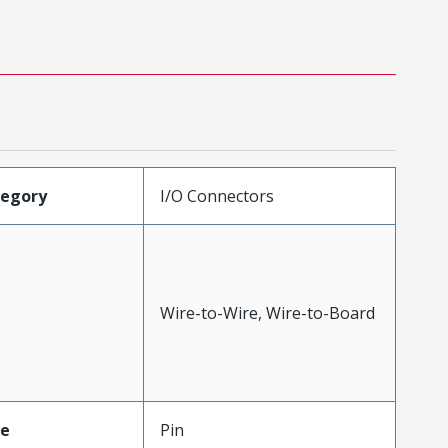
tegory
I/O Connectors
Wire-to-Wire, Wire-to-Board
pe
Pin