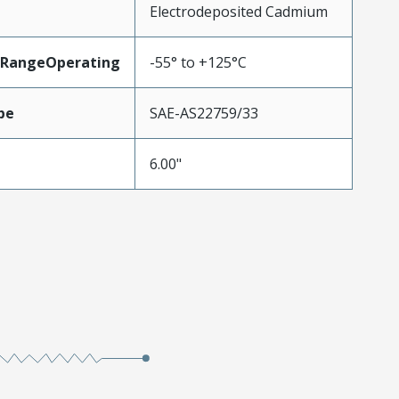
Electrodeposited Cadmium
RangeOperating
-55° to +125°C
pe
SAE-AS22759/33
6.00"