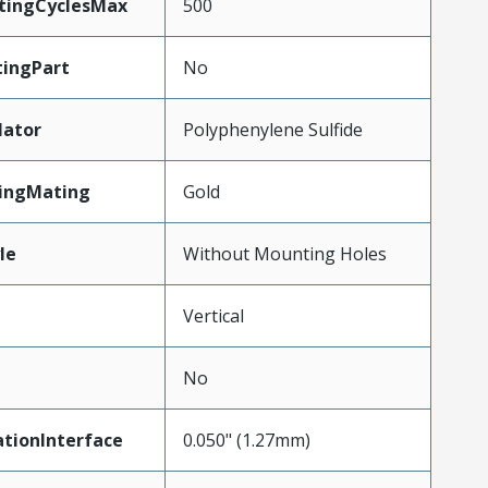
atingCyclesMax
500
ingPart
No
lator
Polyphenylene Sulfide
tingMating
Gold
le
Without Mounting Holes
Vertical
No
tionInterface
0.050" (1.27mm)