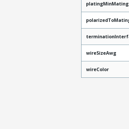
platingMinMating
polarizedToMatin
terminationInterf
wireSizeAwg
wireColor