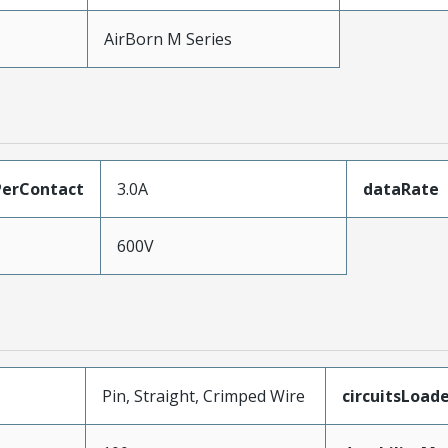
AirBorn M Series
erContact
3.0A
dataRate
600V
Pin, Straight, Crimped Wire
circuitsLoad