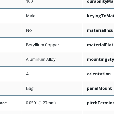
100
durabilityM
Male
keyingToMat
No
materialInsu
Beryllium Copper
materialPla
Aluminum Alloy
mountingSty
4
orientation
Bag
panelMount
face
0.050" (1.27mm)
pitchTermina