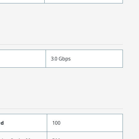
3.0 Gbps
ed
100