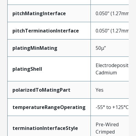
pitchMatingInterface
0.050" (1.27mm)
pitchTerminationInterface
0.050" (1.27mm)
platingMinMating
50µ”
Electrodeposited
platingShell
Cadmium
polarizedToMatingPart
Yes
temperatureRangeOperating
-55° to +125°C
Pre-Wired
terminationInterfaceStyle
Crimped