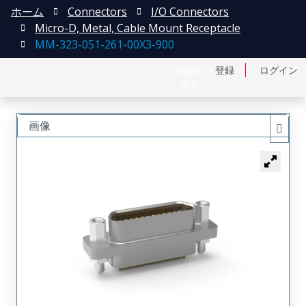
ホーム
Connectors
I/O Connectors
Micro-D, Metal, Cable Mount Receptacle
MM-323-051-261-00X3-900
English
登録
ログイン
中文
画像