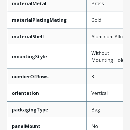
materialMetal
Brass
materialPlatingMating
Gold
materialShell
Aluminum Alloy
Without
mountingStyle
Mounting Holes
numberOfRows
3
orientation
Vertical
packagingType
Bag
panelMount
No