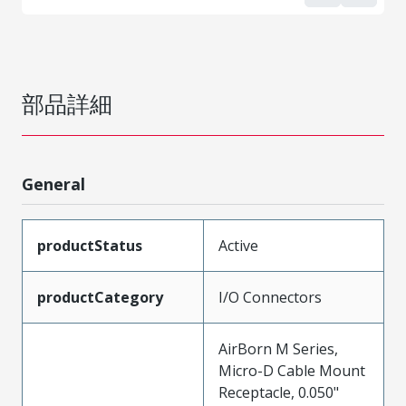
部品詳細
General
productStatus
Active
productCategory
I/O Connectors
AirBorn M Series,
Micro-D Cable Mount
Receptacle, 0.050"