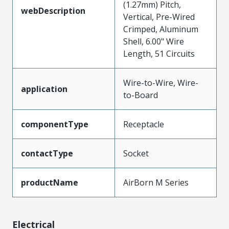
(1.27mm) Pitch,
webDescription
Vertical, Pre-Wired
Crimped, Aluminum
Shell, 6.00" Wire
Length, 51 Circuits
Wire-to-Wire, Wire-
application
to-Board
componentType
Receptacle
contactType
Socket
productName
AirBorn M Series
Electrical