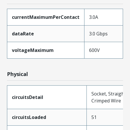
currentMaximumPerContact
3.0A
dataRate
3.0 Gbps
voltageMaximum
600V
Physical
Socket, Straight,
circuitsDetail
Crimped Wire
circuitsLoaded
51