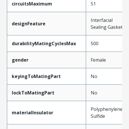
circuitsMaximum
51
Interfacial
designFeature
Sealing Gasket
durabilityMatingCyclesMax
500
gender
Female
keyingToMatingPart
No
lockToMatingPart
No
Polyphenylene
materialInsulator
Sulfide