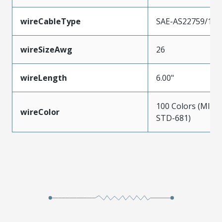
wireCableType
SAE-AS22759/11
wireSizeAwg
26
wireLength
6.00"
100 Colors (MIL-
wireColor
STD-681)