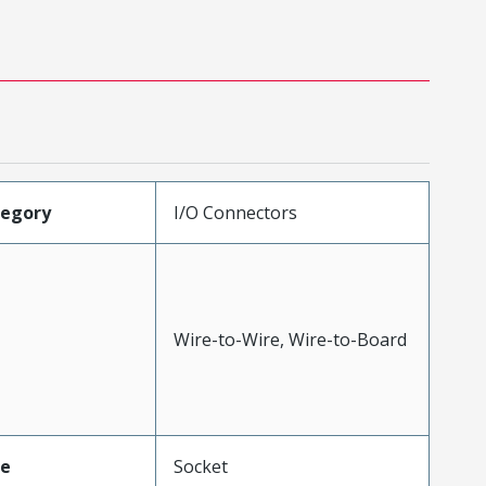
tegory
I/O Connectors
Wire-to-Wire, Wire-to-Board
pe
Socket