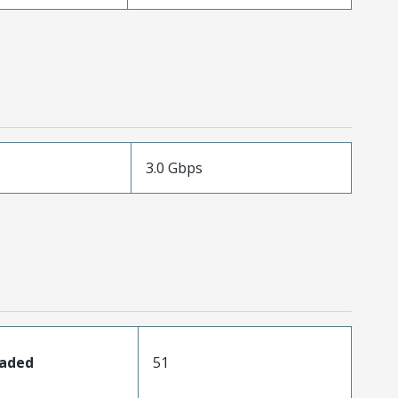
3.0 Gbps
oaded
51