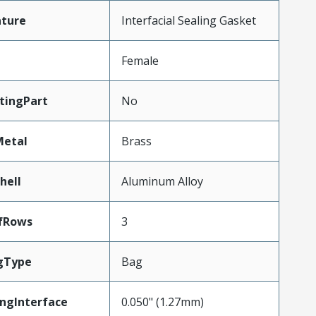
ature
Interfacial Sealing Gasket
Female
tingPart
No
Metal
Brass
hell
Aluminum Alloy
fRows
3
gType
Bag
ngInterface
0.050" (1.27mm)