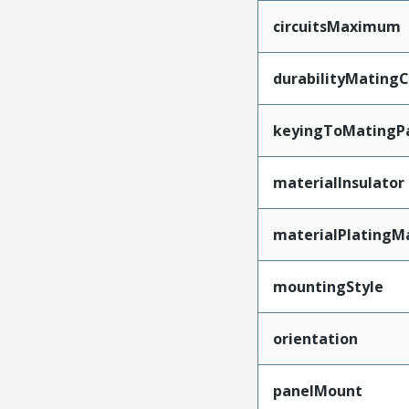
circuitsMaximum
durabilityMating
keyingToMatingP
materialInsulator
materialPlatingM
mountingStyle
orientation
panelMount