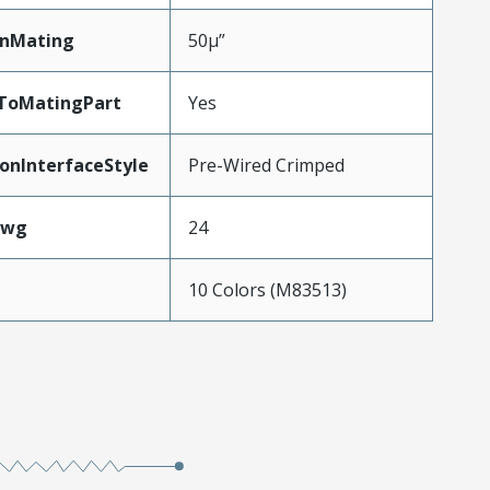
inMating
50µ”
dToMatingPart
Yes
onInterfaceStyle
Pre-Wired Crimped
Awg
24
10 Colors (M83513)