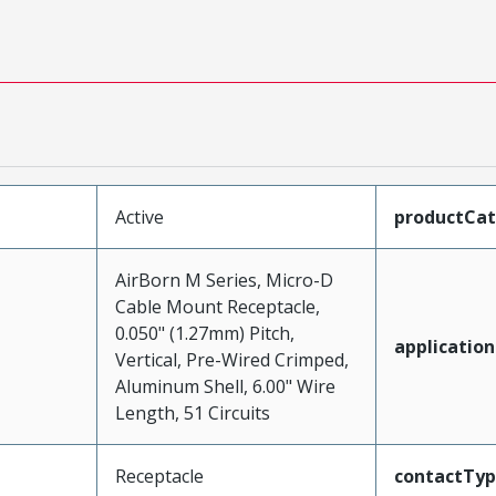
Active
productCa
AirBorn M Series, Micro-D
Cable Mount Receptacle,
0.050" (1.27mm) Pitch,
application
Vertical, Pre-Wired Crimped,
Aluminum Shell, 6.00" Wire
Length, 51 Circuits
Receptacle
contactTy