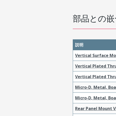
部品との嵌
説明
Vertical Surface M
Vertical Plated Th
Vertical Plated Th
Micro-D, Metal, Bo
Micro-D, Metal, Bo
Rear Panel Mount V