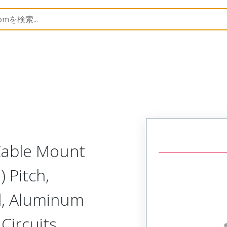
Metal, Cable Mount Receptacle
MM-323-051-261-005A-9
 Cable Mount
 Pitch,
d, Aluminum
 Circuits