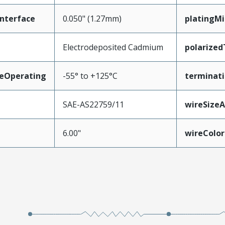
nterface
0.050" (1.27mm)
platingM
Electrodeposited Cadmium
polarize
eOperating
-55° to +125°C
terminati
SAE-AS22759/11
wireSize
6.00"
wireColor