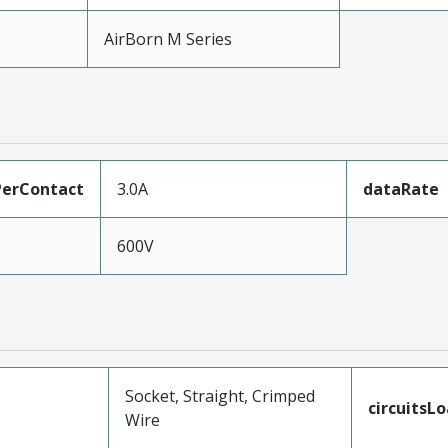
AirBorn M Series
erContact
3.0A
dataRate
600V
Socket, Straight, Crimped
circuitsL
Wire