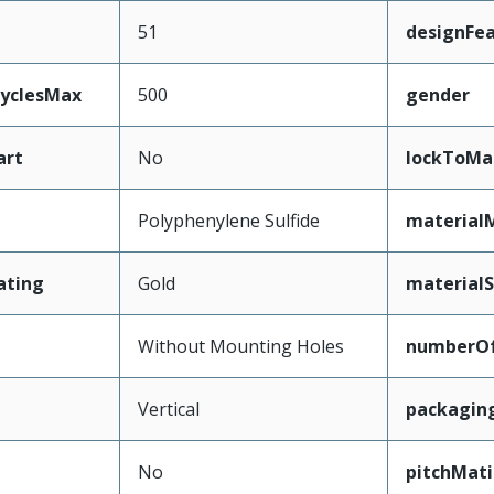
51
designFe
CyclesMax
500
gender
art
No
lockToMa
Polyphenylene Sulfide
material
ating
Gold
materialS
Without Mounting Holes
numberO
Vertical
packagin
No
pitchMati