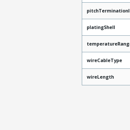
pitchTerminationI
platingShell
temperatureRang
wireCableType
wireLength