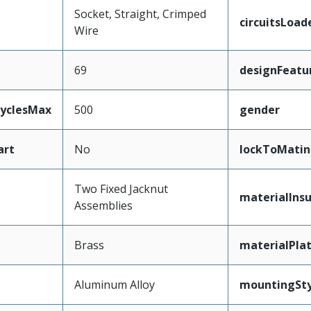
Socket, Straight, Crimped
circuitsLoad
Wire
69
designFeatu
CyclesMax
500
gender
art
No
lockToMatin
Two Fixed Jacknut
materialInsu
Assemblies
Brass
materialPla
Aluminum Alloy
mountingSty