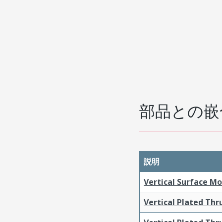
部品との嵌
説明
Vertical Surface M
Vertical Plated Th