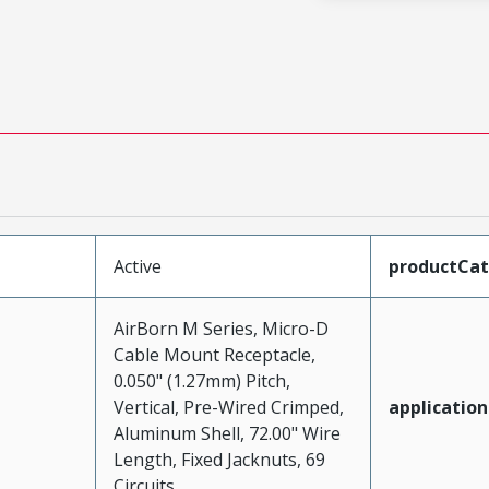
Active
productCa
AirBorn M Series, Micro-D
Cable Mount Receptacle,
0.050" (1.27mm) Pitch,
Vertical, Pre-Wired Crimped,
application
Aluminum Shell, 72.00" Wire
Length, Fixed Jacknuts, 69
Circuits