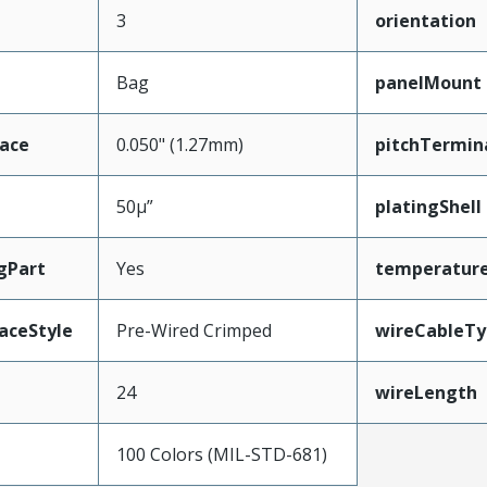
3
orientation
Bag
panelMount
face
0.050" (1.27mm)
pitchTermin
50µ”
platingShell
gPart
Yes
temperatur
aceStyle
Pre-Wired Crimped
wireCableTy
24
wireLength
100 Colors (MIL-STD-681)