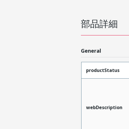
部品詳細
General
productStatus
webDescription