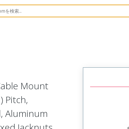
Metal, Cable Mount Receptacle
MM-322-069-261-22CM-
 Cable Mount
 Pitch,
d, Aluminum
ixed Jacknuts,