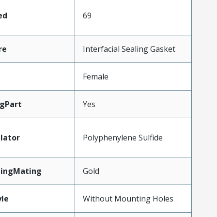
ed
69
re
Interfacial Sealing Gasket
Female
gPart
Yes
lator
Polyphenylene Sulfide
tingMating
Gold
le
Without Mounting Holes