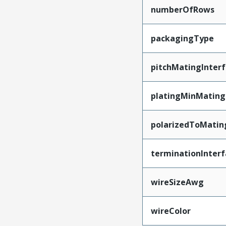
numberOfRows
packagingType
pitchMatingInter
platingMinMating
polarizedToMatin
terminationInterf
wireSizeAwg
wireColor