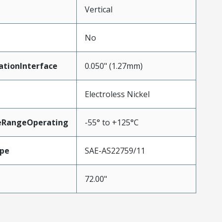
Vertical
No
ationInterface
0.050" (1.27mm)
Electroless Nickel
eRangeOperating
-55° to +125°C
pe
SAE-AS22759/11
72.00"