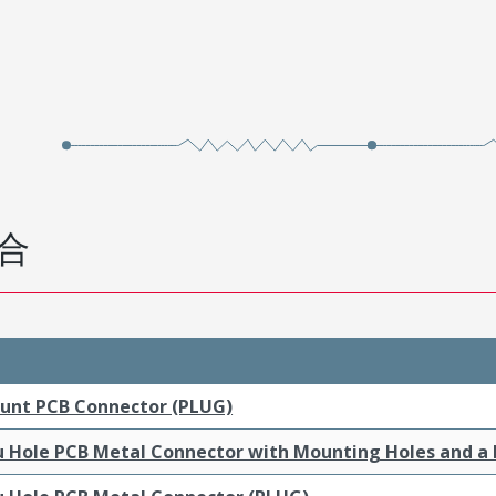
合
ount PCB Connector (PLUG)
ru Hole PCB Metal Connector with Mounting Holes and a