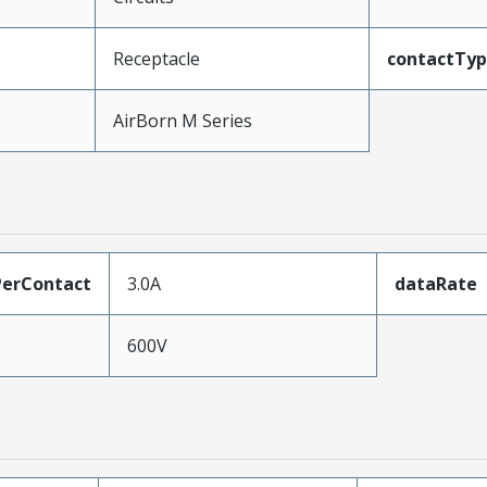
Receptacle
contactTy
AirBorn M Series
erContact
3.0A
dataRate
600V