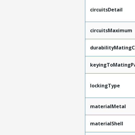
circuitsDetail
circuitsMaximum
durabilityMating
keyingToMatingP
lockingType
materialMetal
materialShell