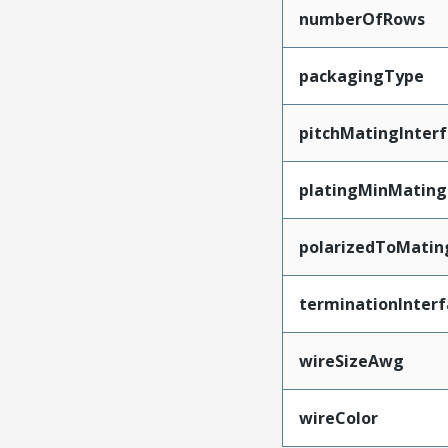
numberOfRows
packagingType
pitchMatingInter
platingMinMating
polarizedToMatin
terminationInterf
wireSizeAwg
wireColor