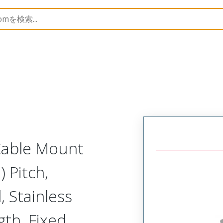
Metal, Cable Mount Receptacle
MM-225-025-261-22WM-
 Cable Mount
 Pitch,
, Stainless
gth, Fixed