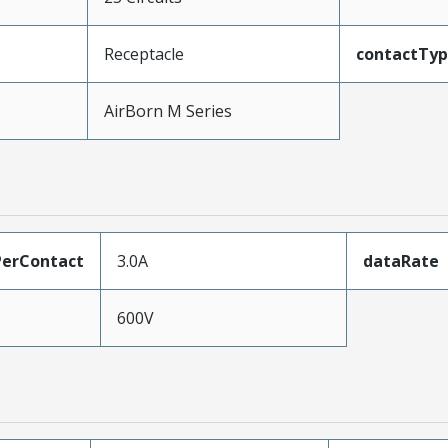
Receptacle
contactTy
AirBorn M Series
erContact
3.0A
dataRate
600V