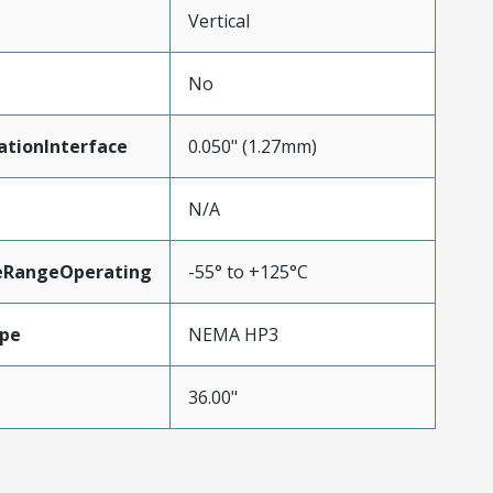
Vertical
No
ationInterface
0.050" (1.27mm)
N/A
eRangeOperating
-55° to +125°C
pe
NEMA HP3
36.00"