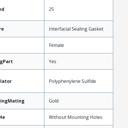
ed
25
re
Interfacial Sealing Gasket
Female
gPart
Yes
lator
Polyphenylene Sulfide
tingMating
Gold
le
Without Mounting Holes