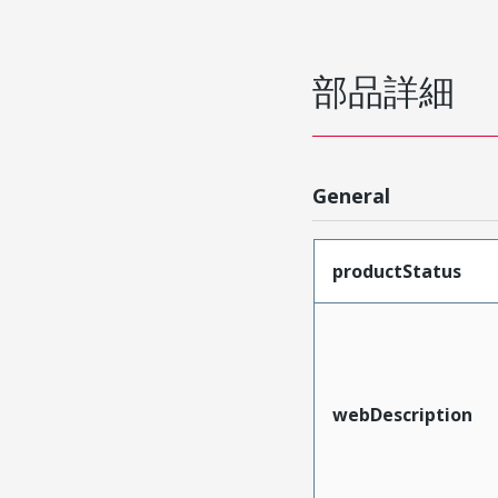
部品詳細
General
productStatus
webDescription