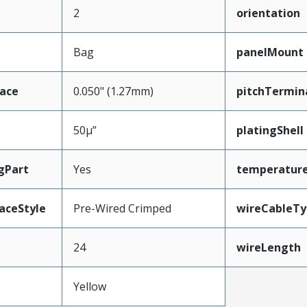
2
orientation
Bag
panelMount
face
0.050" (1.27mm)
pitchTermin
50µ”
platingShell
gPart
Yes
temperatur
aceStyle
Pre-Wired Crimped
wireCableTy
24
wireLength
Yellow