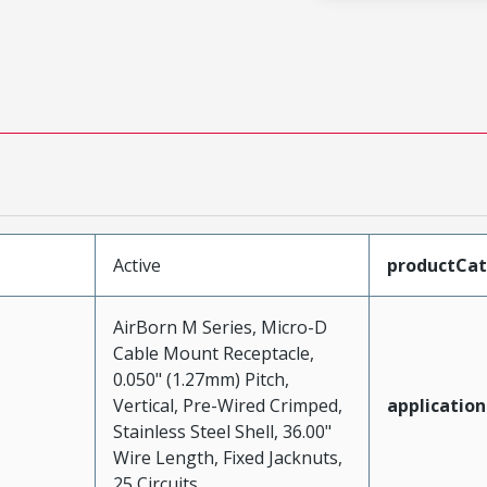
Active
productCa
AirBorn M Series, Micro-D
Cable Mount Receptacle,
0.050" (1.27mm) Pitch,
Vertical, Pre-Wired Crimped,
application
Stainless Steel Shell, 36.00"
Wire Length, Fixed Jacknuts,
25 Circuits