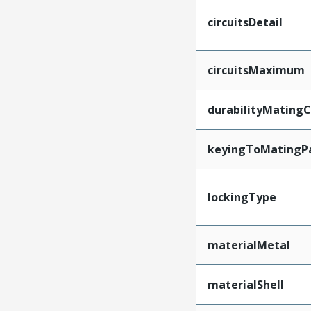
circuitsDetail
circuitsMaximum
durabilityMating
keyingToMatingP
lockingType
materialMetal
materialShell