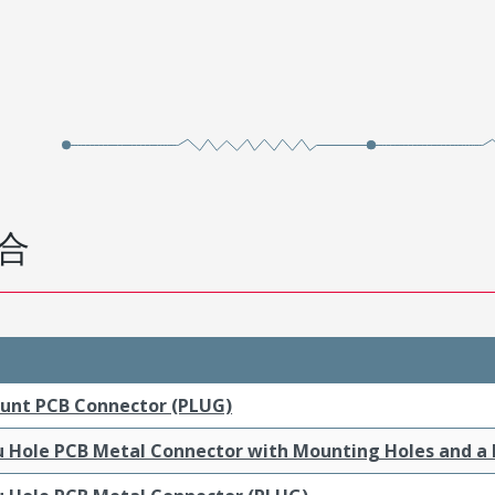
合
ount PCB Connector (PLUG)
ru Hole PCB Metal Connector with Mounting Holes and a