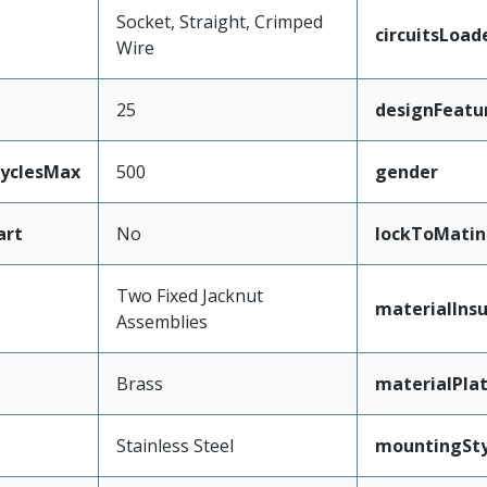
Socket, Straight, Crimped
circuitsLoad
Wire
25
designFeatu
CyclesMax
500
gender
art
No
lockToMatin
Two Fixed Jacknut
materialInsu
Assemblies
Brass
materialPla
Stainless Steel
mountingSty