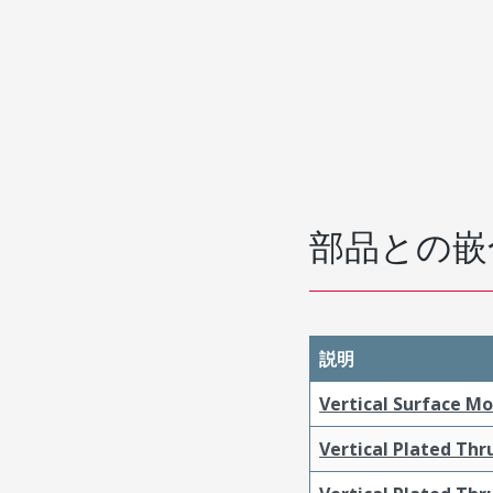
部品との嵌
説明
Vertical Surface M
Vertical Plated Th