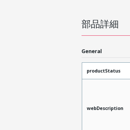
部品詳細
General
productStatus
webDescription