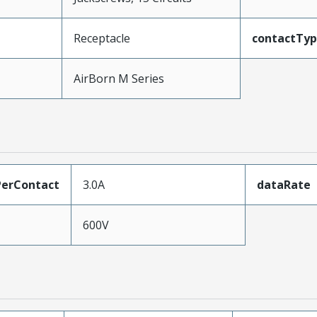
Receptacle
contactTy
AirBorn M Series
erContact
3.0A
dataRate
600V