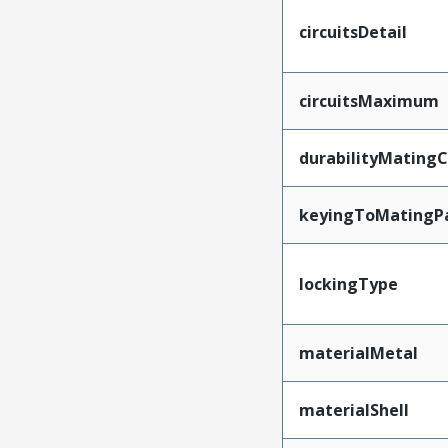
circuitsDetail
circuitsMaximum
durabilityMating
keyingToMatingP
lockingType
materialMetal
materialShell