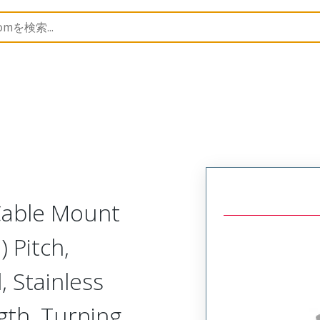
Metal, Cable Mount Receptacle
MM-225-015-261-41DC-9
 Cable Mount
 Pitch,
, Stainless
ngth, Turning