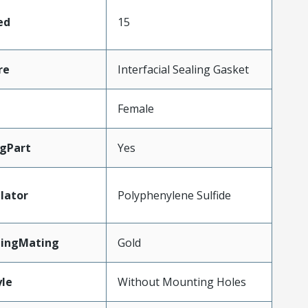
ed
15
re
Interfacial Sealing Gasket
Female
gPart
Yes
lator
Polyphenylene Sulfide
tingMating
Gold
le
Without Mounting Holes