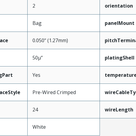
2
orientation
Bag
panelMount
face
0.050" (1.27mm)
pitchTermin
50µ”
platingShell
gPart
Yes
temperatur
aceStyle
Pre-Wired Crimped
wireCableTy
24
wireLength
White