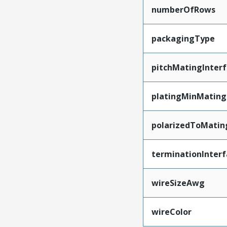
numberOfRows
packagingType
pitchMatingInter
platingMinMating
polarizedToMatin
terminationInterf
wireSizeAwg
wireColor