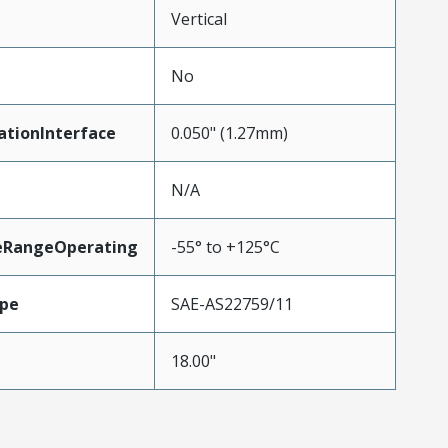
Vertical
No
ationInterface
0.050" (1.27mm)
N/A
eRangeOperating
-55° to +125°C
pe
SAE-AS22759/11
18.00"