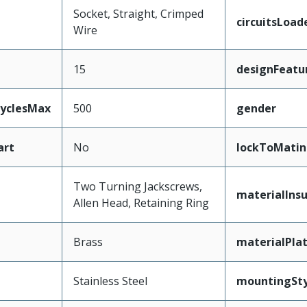
Socket, Straight, Crimped
circuitsLoad
Wire
15
designFeatu
CyclesMax
500
gender
art
No
lockToMatin
Two Turning Jackscrews,
materialInsu
Allen Head, Retaining Ring
Brass
materialPla
Stainless Steel
mountingSty