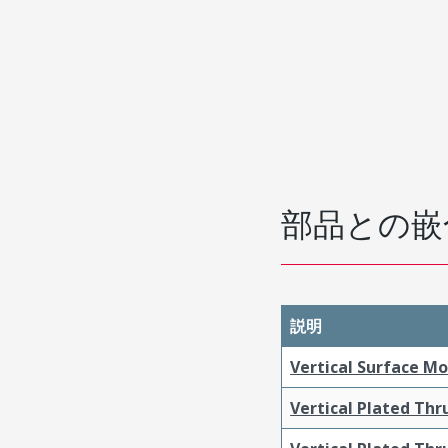
部品との嵌
説明
Vertical Surface M
Vertical Plated Th