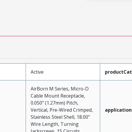
Active
productCa
AirBorn M Series, Micro-D
Cable Mount Receptacle,
0.050" (1.27mm) Pitch,
Vertical, Pre-Wired Crimped,
application
Stainless Steel Shell, 18.00"
Wire Length, Turning
Jackscrews, 15 Circuits