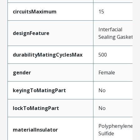
circuitsMaximum
15
Interfacial
designFeature
Sealing Gasket
durabilityMatingCyclesMax
500
gender
Female
keyingToMatingPart
No
lockToMatingPart
No
Polyphenylene
materialInsulator
Sulfide