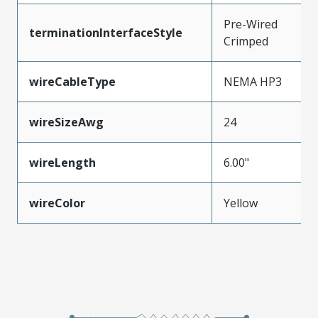
Pre-Wired
terminationInterfaceStyle
Crimped
wireCableType
NEMA HP3
wireSizeAwg
24
wireLength
6.00"
wireColor
Yellow