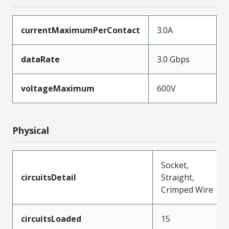
currentMaximumPerContact
3.0A
dataRate
3.0 Gbps
voltageMaximum
600V
Physical
Socket,
circuitsDetail
Straight,
Crimped Wire
circuitsLoaded
15