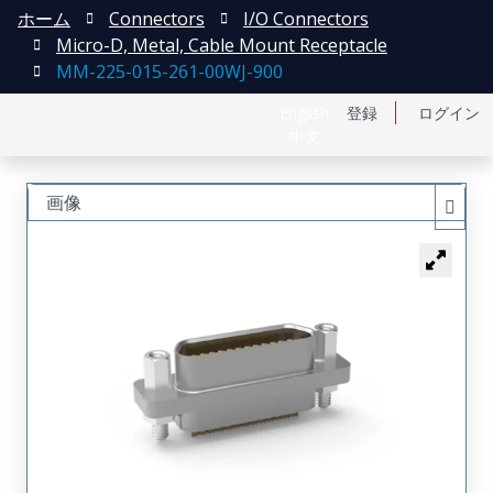
ホーム
Connectors
I/O Connectors
Micro-D, Metal, Cable Mount Receptacle
MM-225-015-261-00WJ-900
English
登録
ログイン
中文
画像