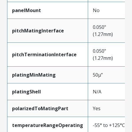
panelMount
No
0.050"
pitchMatingInterface
(1.27mm)
0.050"
pitchTerminationInterface
(1.27mm)
platingMinMating
50µ”
platingShell
N/A
polarizedToMatingPart
Yes
temperatureRangeOperating
-55° to +125°C