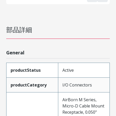
部品詳細
General
productStatus
Active
productCategory
I/O Connectors
AirBorn M Series,
Micro-D Cable Mount
Receptacle, 0.050"