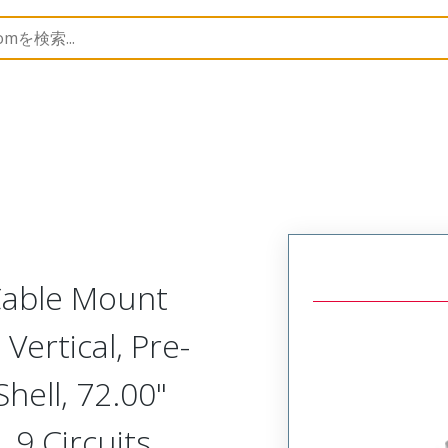
Metal, Cable Mount Plug
MM-214-009-161-22Y6
 Cable Mount
Vertical, Pre-
ell, 72.00"
 9 Circuits