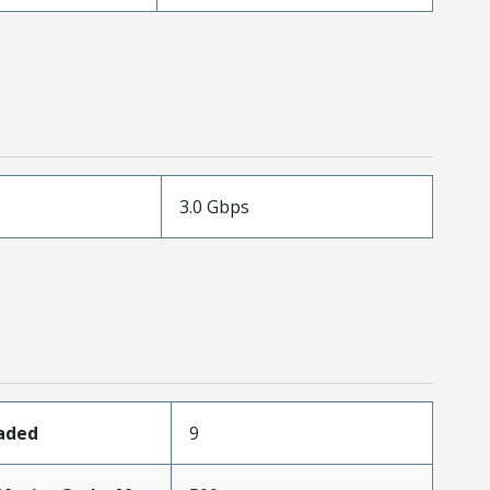
3.0 Gbps
oaded
9