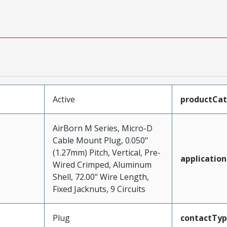
Active
productCa
AirBorn M Series, Micro-D
Cable Mount Plug, 0.050"
(1.27mm) Pitch, Vertical, Pre-
application
Wired Crimped, Aluminum
Shell, 72.00" Wire Length,
Fixed Jacknuts, 9 Circuits
Plug
contactTy