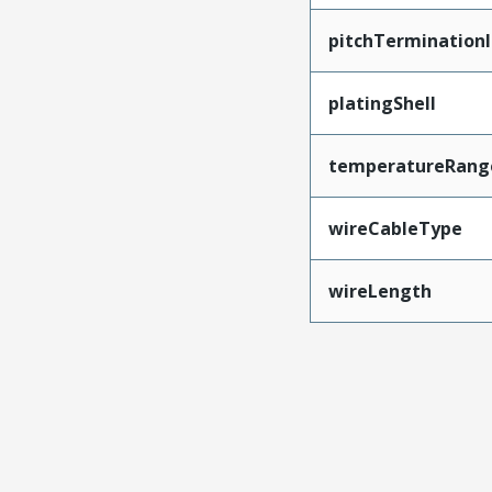
pitchTerminationI
platingShell
temperatureRang
wireCableType
wireLength