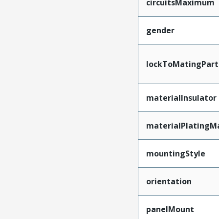
circuitsMaximum
gender
lockToMatingPart
materialInsulator
materialPlatingM
mountingStyle
orientation
panelMount