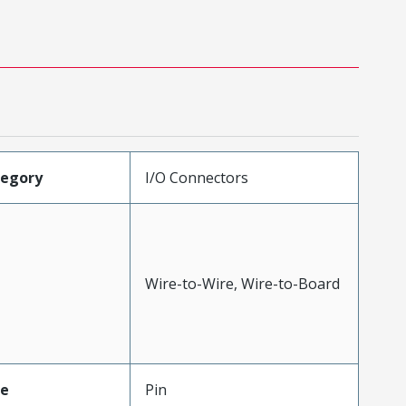
tegory
I/O Connectors
Wire-to-Wire, Wire-to-Board
pe
Pin