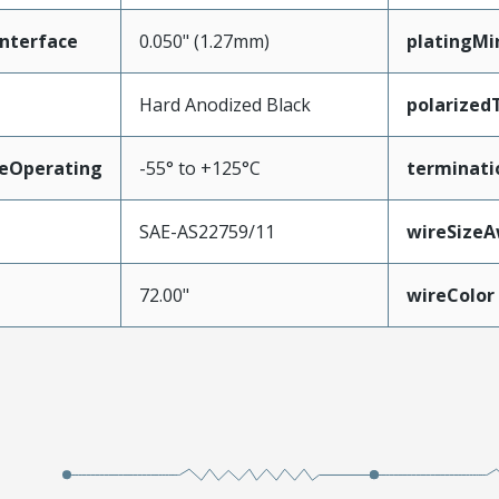
nterface
0.050" (1.27mm)
platingMi
Hard Anodized Black
polarized
eOperating
-55° to +125°C
terminati
SAE-AS22759/11
wireSize
72.00"
wireColor