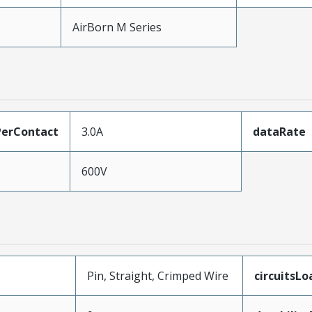
AirBorn M Series
erContact
3.0A
dataRate
600V
Pin, Straight, Crimped Wire
circuitsL