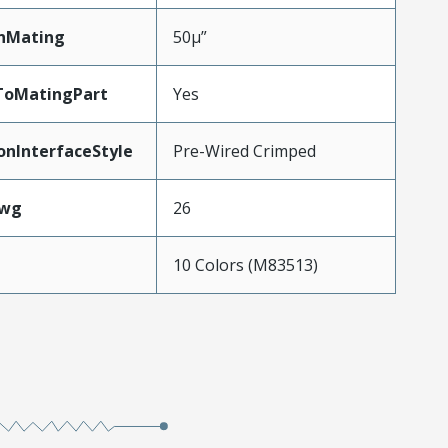
nMating
50µ”
ToMatingPart
Yes
onInterfaceStyle
Pre-Wired Crimped
Awg
26
10 Colors (M83513)