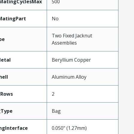
yMatingCyclesMax
500
MatingPart
No
Two Fixed Jacknut
pe
Assemblies
etal
Beryllium Copper
hell
Aluminum Alloy
fRows
2
gType
Bag
ngInterface
0.050" (1.27mm)