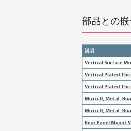
部品との嵌
説明
Vertical Surface M
Vertical Plated Th
Vertical Plated Th
Micro-D, Metal, Bo
Micro-D, Metal, Bo
Rear Panel Mount V