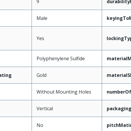
9
durabilit
Male
keyingTo
Yes
lockingTy
Polyphenylene Sulfide
materialM
ating
Gold
materialS
Without Mounting Holes
numberO
Vertical
packagin
No
pitchMati