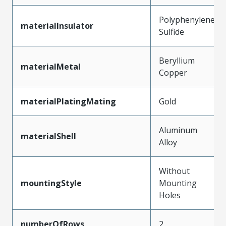
Polyphenylene
materialInsulator
Sulfide
Beryllium
materialMetal
Copper
materialPlatingMating
Gold
Aluminum
materialShell
Alloy
Without
mountingStyle
Mounting
Holes
numberOfRows
2