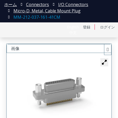
ホーム
Connectors
I/O Connectors
Micro-D, Metal, Cable Mount Plug
MM-212-037-161-41CM
English
登録
ログイン
中文
画像