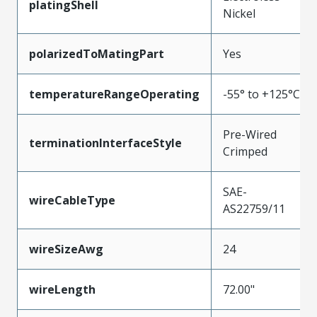
platingShell
Nickel
polarizedToMatingPart
Yes
temperatureRangeOperating
-55° to +125°C
Pre-Wired
terminationInterfaceStyle
Crimped
SAE-
wireCableType
AS22759/11
wireSizeAwg
24
wireLength
72.00"