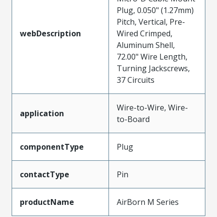
Plug, 0.050" (1.27mm)
Pitch, Vertical, Pre-
webDescription
Wired Crimped,
Aluminum Shell,
72.00" Wire Length,
Turning Jackscrews,
37 Circuits
Wire-to-Wire, Wire-
application
to-Board
componentType
Plug
contactType
Pin
productName
AirBorn M Series