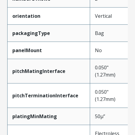
orientation
Vertical
packagingType
Bag
panelMount
No
0.050"
pitchMatingInterface
(1.27mm)
0.050"
pitchTerminationInterface
(1.27mm)
platingMinMating
50µ”
Electroless