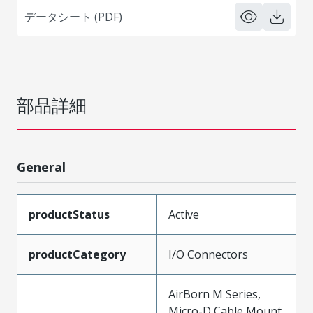
データシート (PDF)
部品詳細
General
productStatus
Active
productCategory
I/O Connectors
AirBorn M Series,
Micro-D Cable Mount