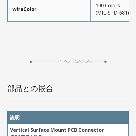
100 Colors
wireColor
(MIL-STD-681)
部品との嵌合
説明
Vertical Surface Mount PCB Connector