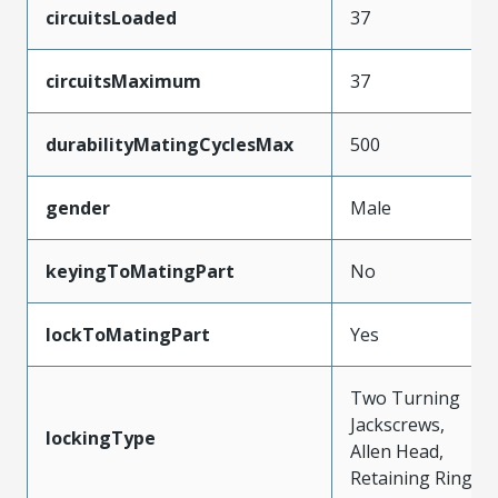
circuitsLoaded
37
circuitsMaximum
37
durabilityMatingCyclesMax
500
gender
Male
keyingToMatingPart
No
lockToMatingPart
Yes
Two Turning
Jackscrews,
lockingType
Allen Head,
Retaining Ring