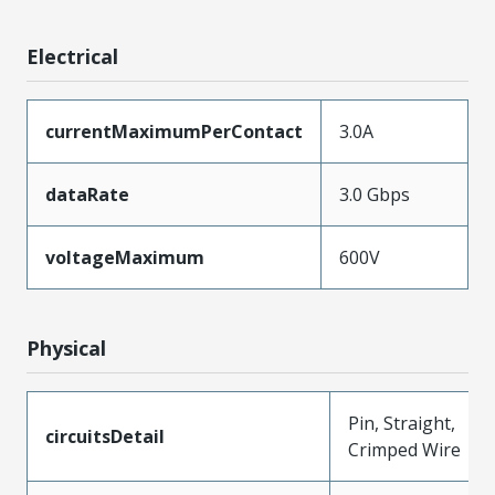
Electrical
currentMaximumPerContact
3.0A
dataRate
3.0 Gbps
voltageMaximum
600V
Physical
Pin, Straight,
circuitsDetail
Crimped Wire