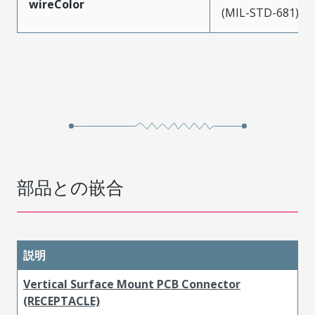
wireColor
(MIL-STD-681)
部品との嵌合
説明
Vertical Surface Mount PCB Connector
(RECEPTACLE)