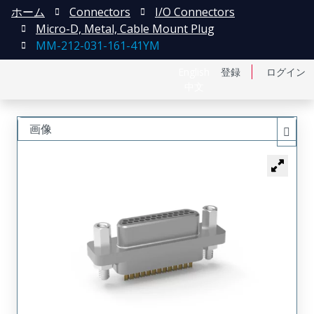
ホーム
Connectors
I/O Connectors
Micro-D, Metal, Cable Mount Plug
MM-212-031-161-41YM
English
登録
ログイン
中文
画像