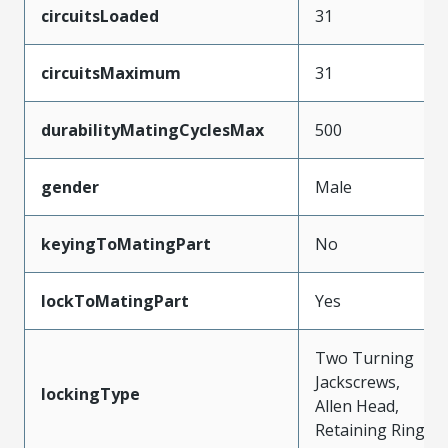
circuitsLoaded
31
circuitsMaximum
31
durabilityMatingCyclesMax
500
gender
Male
keyingToMatingPart
No
lockToMatingPart
Yes
Two Turning
Jackscrews,
lockingType
Allen Head,
Retaining Ring