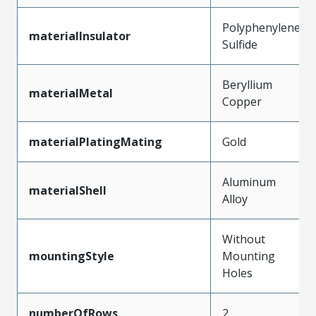
Polyphenylene
materialInsulator
Sulfide
Beryllium
materialMetal
Copper
materialPlatingMating
Gold
Aluminum
materialShell
Alloy
Without
mountingStyle
Mounting
Holes
numberOfRows
2