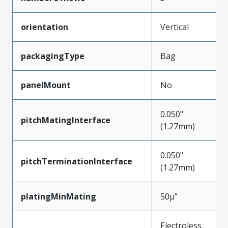
orientation
Vertical
packagingType
Bag
panelMount
No
0.050"
pitchMatingInterface
(1.27mm)
0.050"
pitchTerminationInterface
(1.27mm)
platingMinMating
50µ”
Electroless