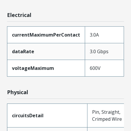
Electrical
currentMaximumPerContact
3.0A
dataRate
3.0 Gbps
voltageMaximum
600V
Physical
Pin, Straight,
circuitsDetail
Crimped Wire