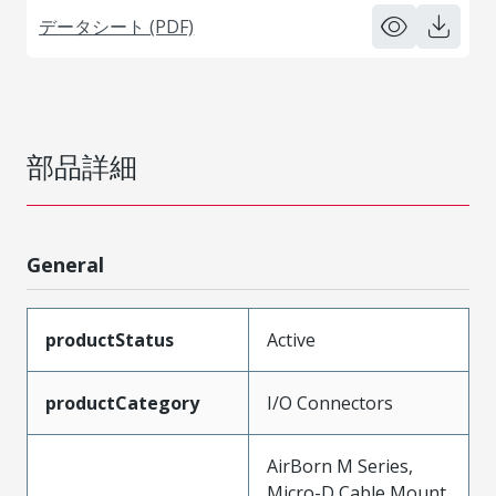
データシート (PDF)
部品詳細
General
productStatus
Active
productCategory
I/O Connectors
AirBorn M Series,
Micro-D Cable Mount