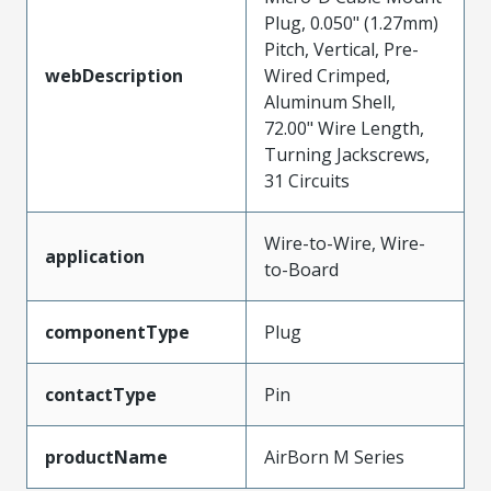
Plug, 0.050" (1.27mm)
Pitch, Vertical, Pre-
webDescription
Wired Crimped,
Aluminum Shell,
72.00" Wire Length,
Turning Jackscrews,
31 Circuits
Wire-to-Wire, Wire-
application
to-Board
componentType
Plug
contactType
Pin
productName
AirBorn M Series