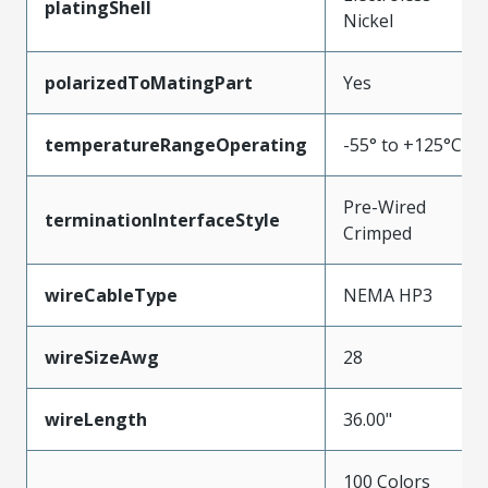
platingShell
Nickel
polarizedToMatingPart
Yes
temperatureRangeOperating
-55° to +125°C
Pre-Wired
terminationInterfaceStyle
Crimped
wireCableType
NEMA HP3
wireSizeAwg
28
wireLength
36.00"
100 Colors