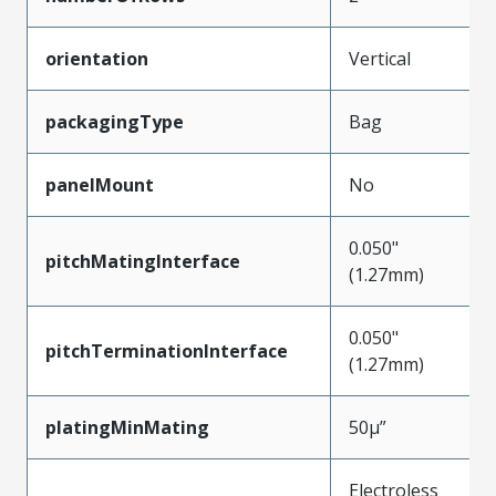
orientation
Vertical
packagingType
Bag
panelMount
No
0.050"
pitchMatingInterface
(1.27mm)
0.050"
pitchTerminationInterface
(1.27mm)
platingMinMating
50µ”
Electroless