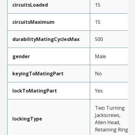
circuitsLoaded
15
circuitsMaximum
15
durabilityMatingCyclesMax
500
gender
Male
keyingToMatingPart
No
lockToMatingPart
Yes
Two Turning
Jackscrews,
lockingType
Allen Head,
Retaining Ring