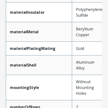
Polyphenylene
materialInsulator
Sulfide
Beryllium
materialMetal
Copper
materialPlatingMating
Gold
Aluminum
materialShell
Alloy
Without
mountingStyle
Mounting
Holes
numberOfRows
2