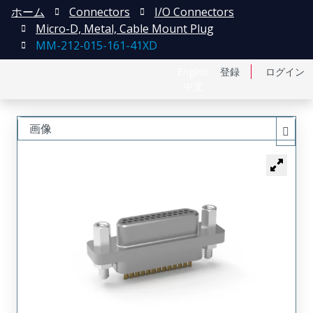
ホーム
Connectors
I/O Connectors
Micro-D, Metal, Cable Mount Plug
MM-212-015-161-41XD
English
登録
ログイン
中文
画像