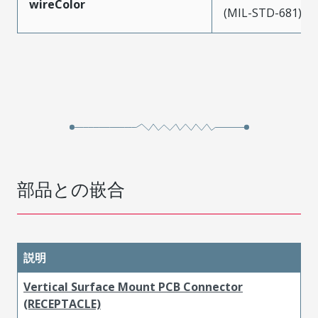
wireColor
(MIL-STD-681)
部品との嵌合
説明
Vertical Surface Mount PCB Connector
(RECEPTACLE)