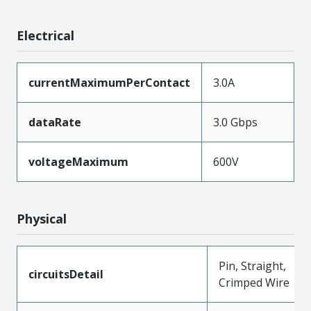
Electrical
currentMaximumPerContact
3.0A
dataRate
3.0 Gbps
voltageMaximum
600V
Physical
Pin, Straight,
circuitsDetail
Crimped Wire