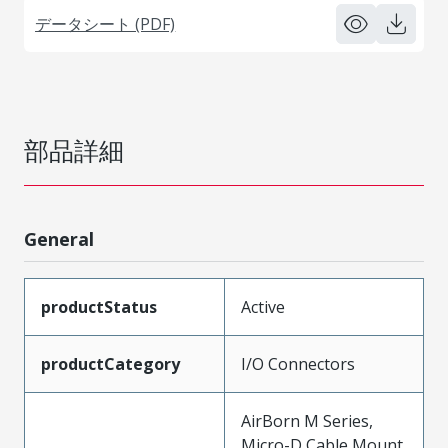
データシート (PDF)
部品詳細
General
productStatus
Active
productCategory
I/O Connectors
AirBorn M Series,
Micro-D Cable Mount