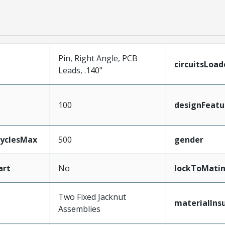
Pin, Right Angle, PCB
circuitsLoad
Leads, .140"
100
designFeatu
CyclesMax
500
gender
art
No
lockToMati
Two Fixed Jacknut
materialIns
Assemblies