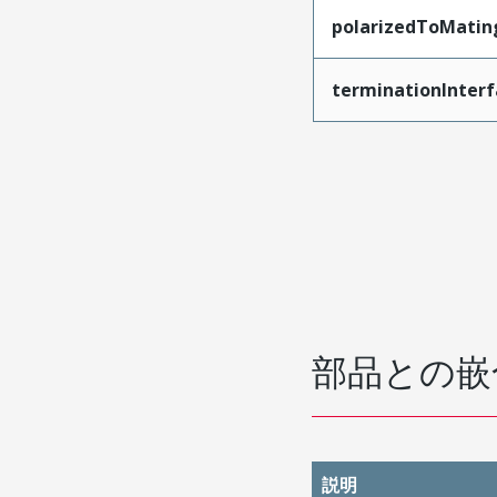
polarizedToMatin
terminationInterf
部品との嵌
説明