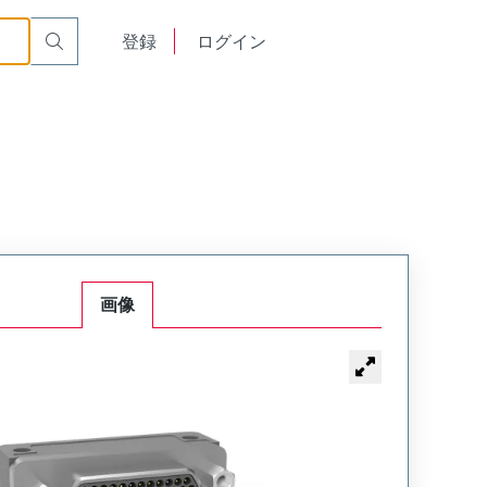
MK-453-100-335-620S-0H6
English
登録
ログイン
中文
画像