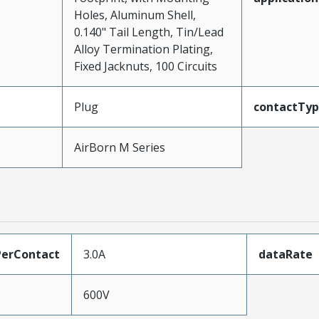
Holes, Aluminum Shell,
0.140" Tail Length, Tin/Lead
Alloy Termination Plating,
Fixed Jacknuts, 100 Circuits
Plug
contactTy
AirBorn M Series
erContact
3.0A
dataRate
600V