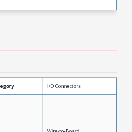
tegory
I/O Connectors
Wire-to-Board