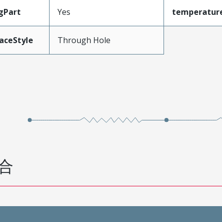
gPart
Yes
temperatur
aceStyle
Through Hole
合