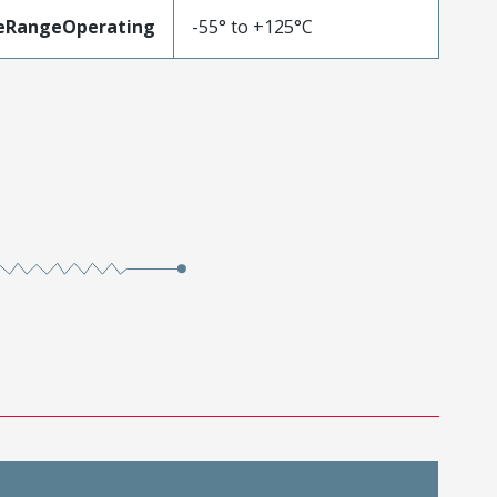
eRangeOperating
-55° to +125°C