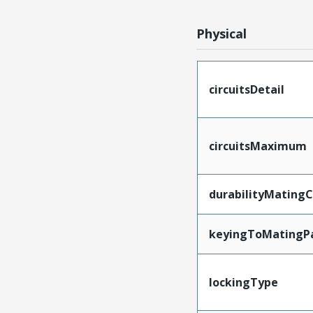
Physical
circuitsDetail
circuitsMaximum
durabilityMating
keyingToMatingP
lockingType