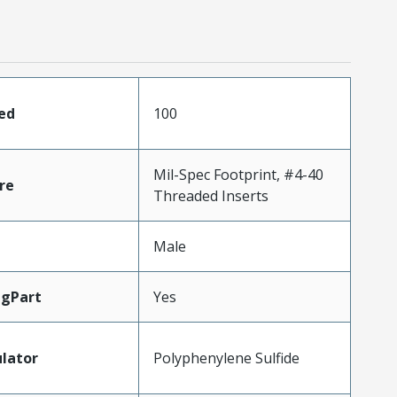
ed
100
Mil-Spec Footprint, #4-40
re
Threaded Inserts
Male
ngPart
Yes
ulator
Polyphenylene Sulfide