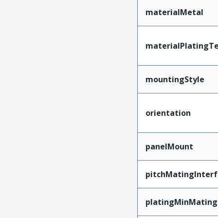
materialMetal
materialPlatingT
mountingStyle
orientation
panelMount
pitchMatingInter
platingMinMating