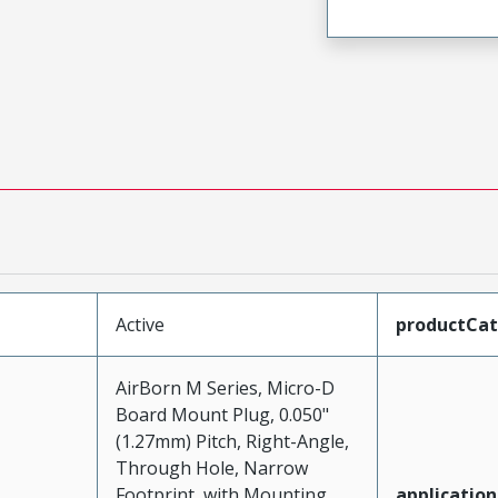
Active
productCa
AirBorn M Series, Micro-D
Board Mount Plug, 0.050"
(1.27mm) Pitch, Right-Angle,
Through Hole, Narrow
Footprint, with Mounting
application