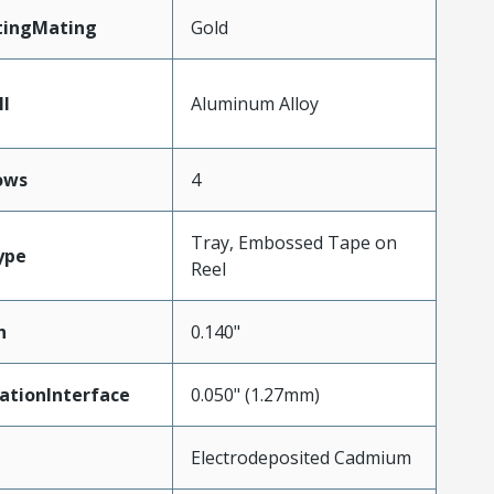
tingMating
Gold
ll
Aluminum Alloy
ows
4
Tray, Embossed Tape on
ype
Reel
h
0.140"
ationInterface
0.050" (1.27mm)
Electrodeposited Cadmium