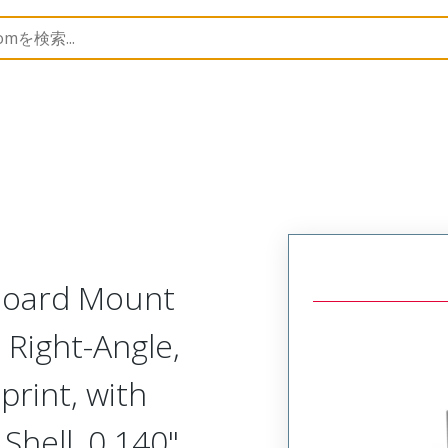
Metal, Board Mount, Right Angle Plug, Narrow Footprint
 Board Mount
 Right-Angle,
rint, with
hell, 0.140"