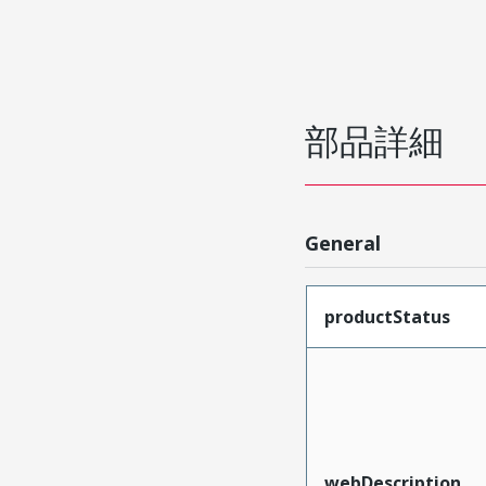
部品詳細
General
productStatus
webDescription