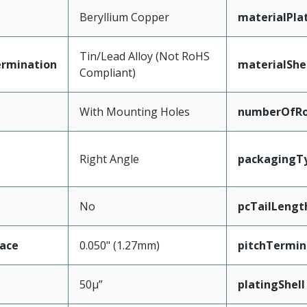
Beryllium Copper
materialPla
Tin/Lead Alloy (Not RoHS
ermination
materialShe
Compliant)
With Mounting Holes
numberOfR
Right Angle
packagingT
No
pcTailLengt
face
0.050" (1.27mm)
pitchTermin
50µ”
platingShell