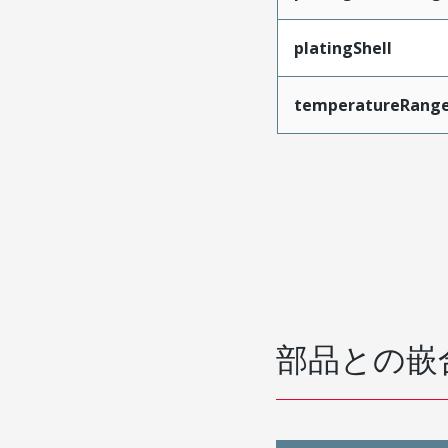
platingShell
temperatureRange
部品との嵌