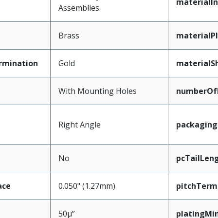
materialIn
Assemblies
Brass
materialP
rmination
Gold
materialSh
With Mounting Holes
numberOf
Right Angle
packagin
No
pcTailLen
ace
0.050" (1.27mm)
pitchTerm
50µ”
platingMi