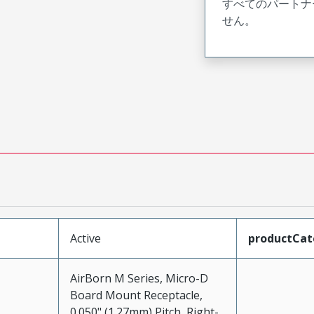
すべてのパートナ
せん。
Active
productCat
AirBorn M Series, Micro-D
Board Mount Receptacle,
0.050" (1.27mm) Pitch, Right-