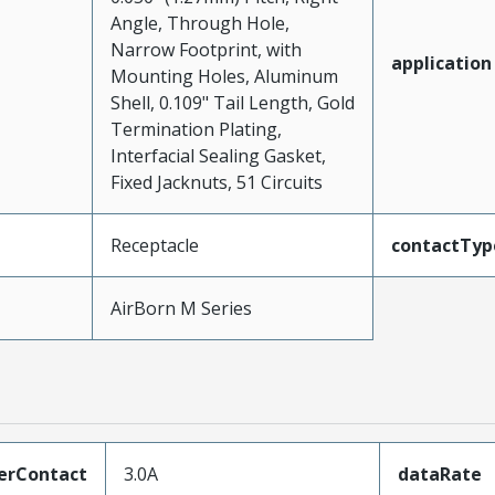
Angle, Through Hole,
Narrow Footprint, with
application
Mounting Holes, Aluminum
Shell, 0.109" Tail Length, Gold
Termination Plating,
Interfacial Sealing Gasket,
Fixed Jacknuts, 51 Circuits
Receptacle
contactTyp
AirBorn M Series
erContact
3.0A
dataRate