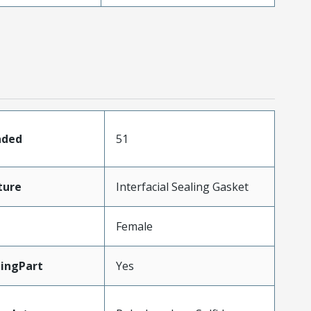
aded
51
ture
Interfacial Sealing Gasket
Female
ingPart
Yes