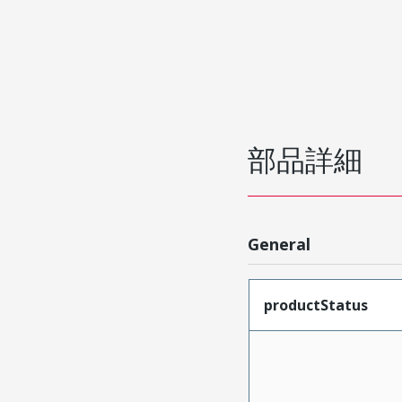
部品詳細
General
productStatus