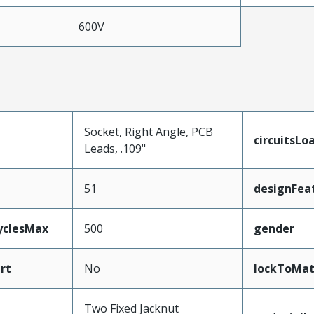
600V
Socket, Right Angle, PCB
circuitsLo
Leads, .109"
51
designFea
yclesMax
500
gender
rt
No
lockToMat
Two Fixed Jacknut