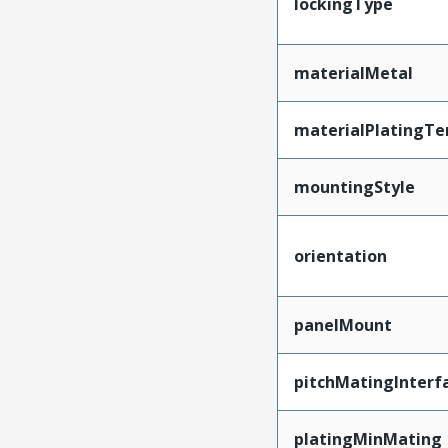
lockingType
materialMetal
materialPlatingTe
mountingStyle
orientation
panelMount
pitchMatingInterf
platingMinMating