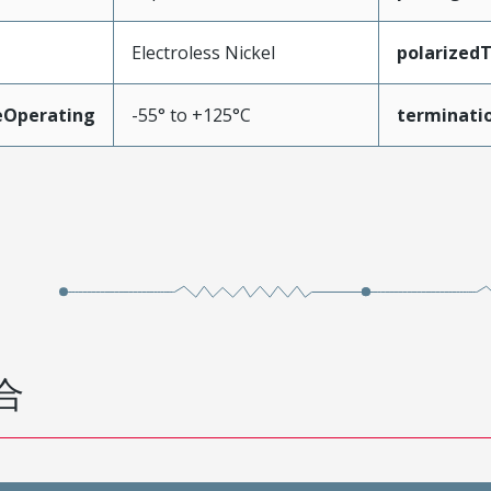
Electroless Nickel
polarized
Operating
-55° to +125°C
terminati
合