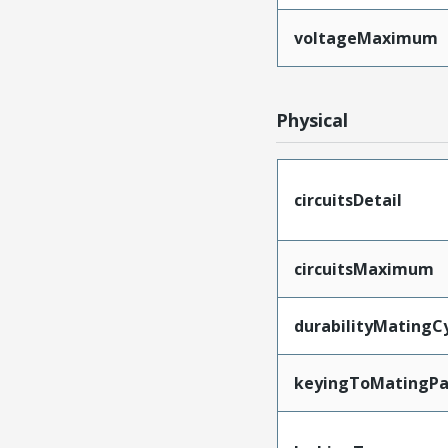
voltageMaximum
Physical
circuitsDetail
circuitsMaximum
durabilityMatingC
keyingToMatingPa