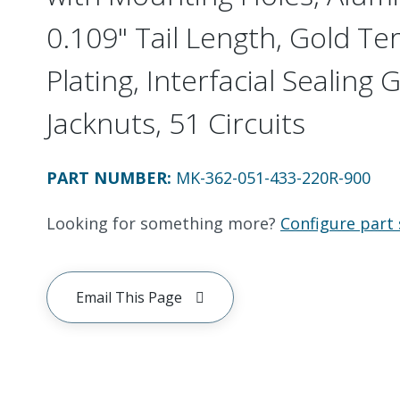
0.109" Tail Length, Gold Te
Plating, Interfacial Sealing 
Jacknuts, 51 Circuits
PART NUMBER
:
MK-362-051-433-220R-900
Looking for something more?
Configure part 
Email This Page