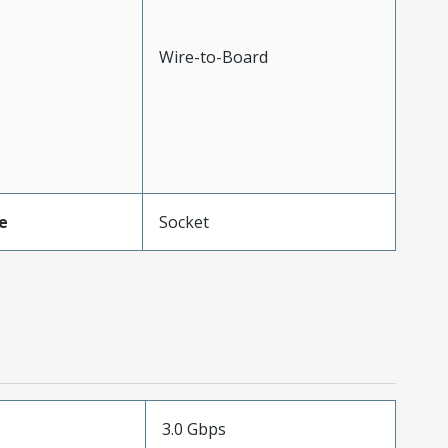
Wire-to-Board
e
Socket
3.0 Gbps