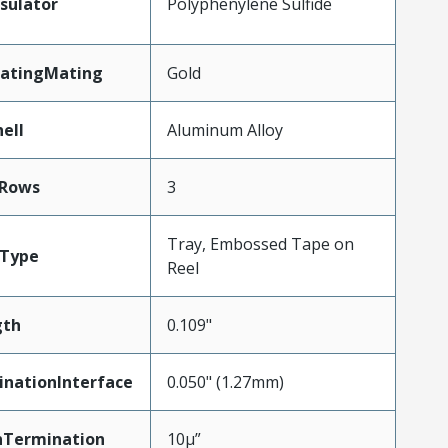
sulator
Polyphenylene Sulfide
latingMating
Gold
ell
Aluminum Alloy
Rows
3
Tray, Embossed Tape on
gType
Reel
gth
0.109"
inationInterface
0.050" (1.27mm)
nTermination
10µ”