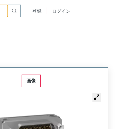
nt
MK-362-051-433-220R-900
English
登録
ログイン
中文
画像