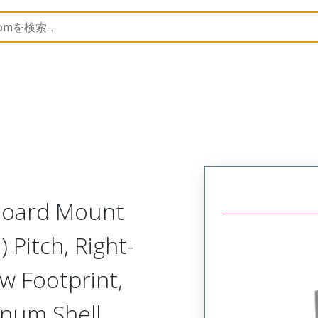
Metal, Board Mount, Right Angle Receptacle, Narrow Footpri
 Board Mount
 Pitch, Right-
w Footprint,
num Shell,