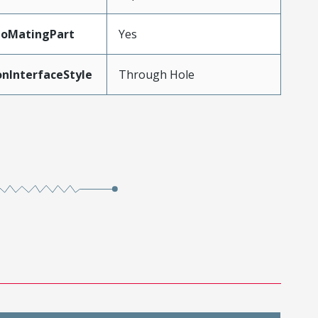
ToMatingPart
Yes
onInterfaceStyle
Through Hole